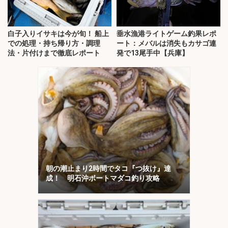
白子入りイサキは今が旬！ 船上
垂水漁港ライトゲーム釣果レポ
での処理・持ち帰り方・調理
ート：メバルは消失もカサゴ連
法・片付けまで徹底レポート
発で13尾手中【兵庫】
朝の潮止まり2時間でタコ『つ抜け』達
成！ 明石沖ボートマダコ釣り攻略