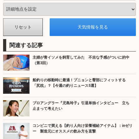
関連する記事
主婦が青イソメを飼育してみた 不吉な予感がついに的中
（第3回）
船釣りの移動時に最適！プニョンと臀部にフィットする
「尻枕」？【今週の釣りニュース5選】
プロアングラー『児島玲子』引退単独インタビュー 立ち
止まって考えたい
コンビニで買える【釣り人向け栄養補給アイテム】：inゼリ
ー 製造元にオススメの飲み方を直撃