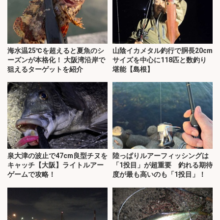
海水温25℃を超えると夏魚のシ
山陰イカメタル釣行で胴長20cm
ーズンが本格化！ 大阪湾沿岸で
サイズを中心に118匹と数釣り
狙えるターゲットを紹介
堪能【島根】
泉大津の波止で47cm良型チヌを
陸っぱりルアーフィッシングは
キャッチ【大阪】ライトルアー
「1投目」が超重要 釣れる期待
ゲームで攻略！
度が最も高いのも「1投目」！