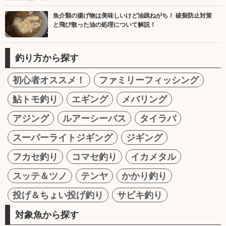
魚介類の揚げ物は美味しいけど油跳ねがち！ 破裂防止対策
と飛び散った油の処理について解説！
釣り方から探す
初心者オススメ！
ファミリーフィッシング
鮎トモ釣り
エギング
メバリング
アジング
ルアーシーバス
タイラバ
スーパーライトジギング
ジギング
フカセ釣り
コマセ釣り
イカメタル
スッテ＆ツノ
テンヤ
かかり釣り
投げ＆ちょい投げ釣り
サビキ釣り
対象魚から探す