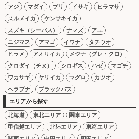
アジ
マダイ
ブリ
イサキ
ヒラマサ
スルメイカ
ケンサキイカ
スズキ（シーバス）
ナマズ
アユ
ニジマス
アマゴ
イワナ
タチウオ
ヒラメ
アオリイカ
メジナ（グレ・クロ）
クロダイ（チヌ）
シロギス
ハゼ
マゴチ
ワカサギ
ヤリイカ
マグロ
カツオ
ヘラブナ
ブラックバス
エリアから探す
北海道
東北エリア
関東エリア
甲信越エリア
北陸エリア
東海エリア
関西エリア
中国エリア
四国エリア