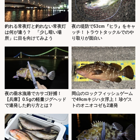
釣れる常夜灯と釣れない常夜灯
夜の堤防で53cm『ヒラ』をキャ
は何が違う？ 「少し暗い場
ッチ！ トラウトタックルでのや
所」に目を向けてみよう
り取りが面白い
夜の垂水漁港でカサゴ好捕！
岡山のロックフィッシュゲーム
【兵庫】0.5gの軽量ジグヘッド
で49cmキジハタ浮上！ 珍ゲス
で連発した釣り方とは？
トのオニオコゼも2連発