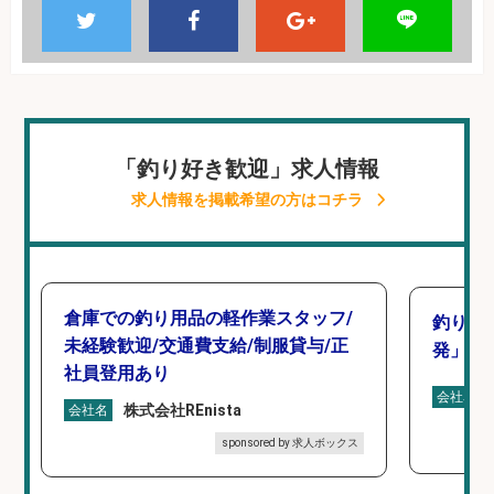
「釣り好き歓迎」求人情報
求人情報を掲載希望の方はコチラ
倉庫での釣り用品の軽作業スタッフ/
釣り好
未経験歓迎/交通費支給/制服貸与/正
発」/D
社員登用あり
会社名
株式会社REnista
会社名
sponsored by 求人ボックス