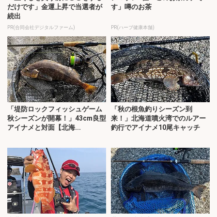
だけです」金運上昇で当選者が
す」噂のお茶
続出
PR(合同会社デジタルファーム)
PR(ハーブ健康本舗)
「堤防ロックフィッシュゲーム
「秋の根魚釣りシーズン到
秋シーズンが開幕！」43cm良型
来！」北海道噴火湾でのルアー
アイナメと対面【北海...
釣行でアイナメ10尾キャッチ