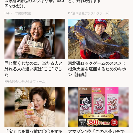
ズ累計3億包のスッキリ茶。380
ど、外れ続けます
円でお試し
PR(ハーブ健康本舗)
PR(合同会社デジタルファーム)
同じ宝くじなのに、当たる人と
東北磯ロックゲームのススメ：
外れる人の違い実は“ここ”でし
根魚天国を堪能するためのキホ
た
ン【解説】
PR(合同会社デジタルファーム )
「宝くじを買う前に〇〇をする
アマゾン1位「このお茶ガチで