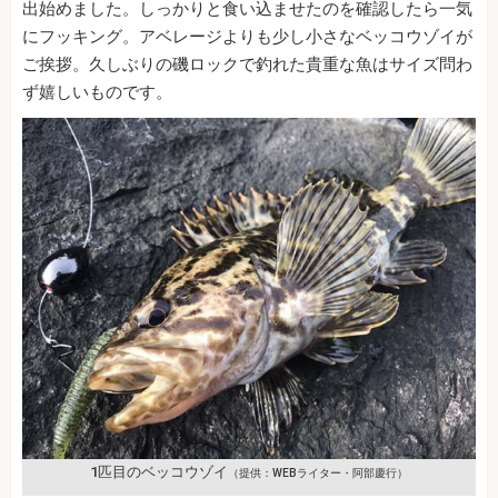
出始めました。しっかりと食い込ませたのを確認したら一気
にフッキング。アベレージよりも少し小さなベッコウゾイが
ご挨拶。久しぶりの磯ロックで釣れた貴重な魚はサイズ問わ
ず嬉しいものです。
1匹目のベッコウゾイ
（提供：WEBライター・阿部慶行）