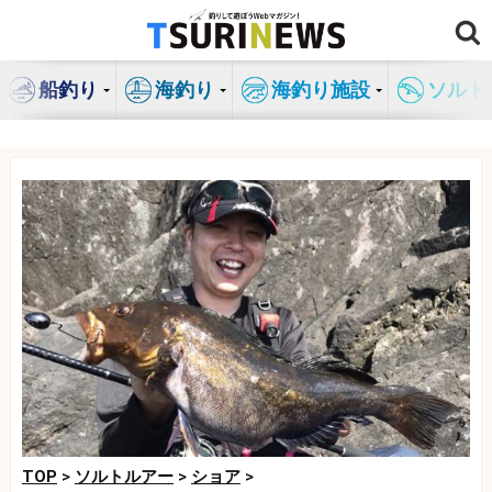
コ
ン
テ
船釣り
海釣り
海釣り施設
ソルト
ン
ツ
へ
ス
キ
ッ
プ
TOP
>
ソルトルアー
>
ショア
>