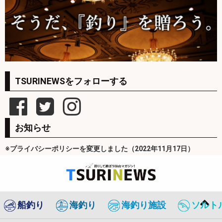
TSURINEWSをフォローする
お知らせ
※プライバシーポリシーを変更しました（2022年11月17日）
船釣り
海釣り
海釣り施設
ソルト