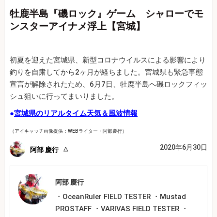
牡鹿半島『磯ロック』ゲーム シャローでモ
ンスターアイナメ浮上【宮城】
初夏を迎えた宮城県、新型コロナウイルスによる影響により
釣りを自粛してから2ヶ月が経ちました。宮城県も緊急事態
宣言が解除されたため、6月7日、牡鹿半島へ磯ロックフィッ
シュ狙いに行ってまいりました。
●
宮城県のリアルタイム天気＆風波情報
（アイキャッチ画像提供：WEBライター・阿部慶行）
2020年6月30日
阿部 慶行
阿部 慶行
・OceanRuler FIELD TESTER ・Mustad
PROSTAFF ・VARIVAS FIELD TESTER ・