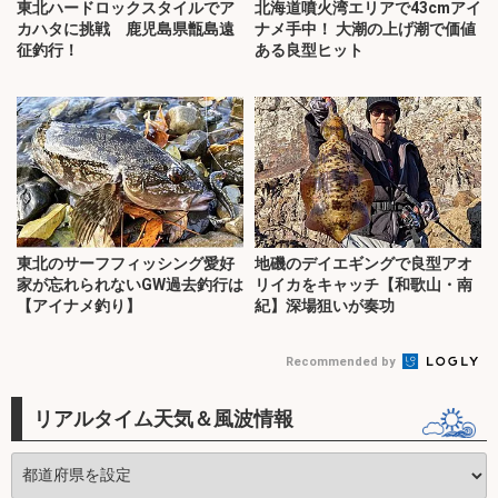
東北ハードロックスタイルでア
北海道噴火湾エリアで43cmアイ
カハタに挑戦 鹿児島県甑島遠
ナメ手中！ 大潮の上げ潮で価値
征釣行！
ある良型ヒット
東北のサーフフィッシング愛好
地磯のデイエギングで良型アオ
家が忘れられないGW過去釣行は
リイカをキャッチ【和歌山・南
【アイナメ釣り】
紀】深場狙いが奏功
Recommended by
リアルタイム天気＆風波情報