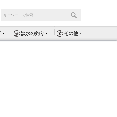
検
検
索:
索
イ
淡水の釣り
その他