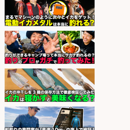
酒場あらかぶ 酒場あらかぶ
会社名
sponsored by 求人ボックス
釣り具のかんたん軽作業/高収入/交
通費支給/制服貸与/正社員登用あり
株式会社REnista
会社名
sponsored by 求人ボックス
福岡「現場監督」/釣り好き歓迎/残
業10時間/経験者歓迎
広松久水産株式会社
会社名
sponsored by 求人ボックス
和食, 居酒屋/調理見習い・調理補助/
新鮮な魚料理×おでんの和食居酒屋
の若手スタッフ