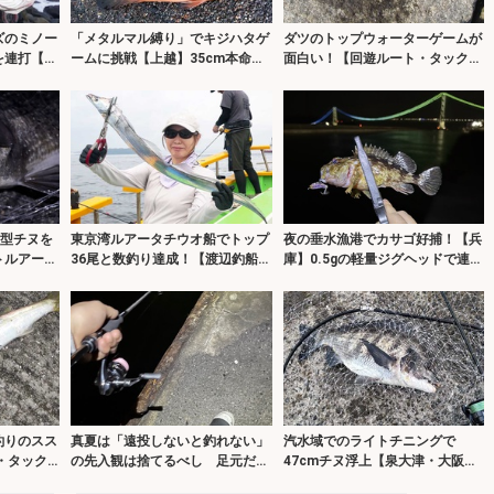
ズのミノー
「メタルマル縛り」でキジハタゲ
ダツのトップウォーターゲームが
を連打【長
ームに挑戦【上越】35cm本命に
面白い！【回遊ルート・タック
を攻略！
29cmアジもヒット！
ル・ルアー・アクションを解説】
良型チヌを
東京湾ルアータチウオ船でトップ
夜の垂水漁港でカサゴ好捕！【兵
トルアーゲ
36尾と数釣り達成！【渡辺釣船
庫】0.5gの軽量ジグヘッドで連発
店・横浜】
した釣り方とは？
釣りのスス
真夏は「遠投しないと釣れない」
汽水域でのライトチニングで
・タック
の先入観は捨てるべし 足元だけ
47cmチヌ浮上【泉大津・大阪】
解説】
でもカサゴは釣れる！
真夏の時合いは一瞬？