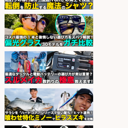
サカナのハチベエ 矢場町店
会社名
sponsored by 求人ボックス
神戸市北区エリア/フォークリフト/
釣り具/配送センター
株式会社S.vision
会社名
sponsored by 求人ボックス
和食, 日本料理・懐石料理/店長・店
長候補/ライブ感が満載!魚の価値を
上げ、食とエンタメで地域を元気に!
店長候補募集
魚と肴 いとおかし 魚と肴 いとお
会社名
かし
sponsored by 求人ボックス