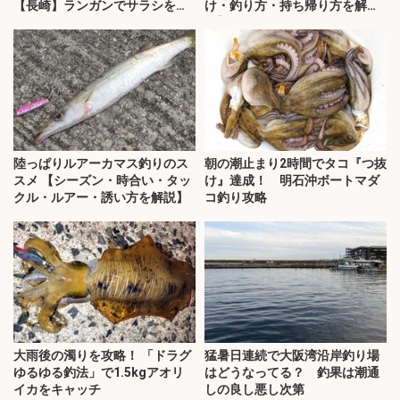
【長崎】ランガンでサラシを攻
け・釣り方・持ち帰り方を解
略！
説】
陸っぱりルアーカマス釣りのス
朝の潮止まり2時間でタコ『つ抜
スメ 【シーズン・時合い・タッ
け』達成！ 明石沖ボートマダ
クル・ルアー・誘い方を解説】
コ釣り攻略
大雨後の濁りを攻略！ 「ドラグ
猛暑日連続で大阪湾沿岸釣り場
ゆるゆる釣法」で1.5kgアオリ
はどうなってる？ 釣果は潮通
イカをキャッチ
しの良し悪し次第