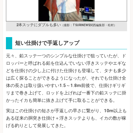
2本スッテにダブルも多い
（撮影：TSURINEWS関西編集部・松村）
短い仕掛けで手返しアップ
元々、鉛スッテ一つのシンプルな仕掛けで狙っていたが、ド
ロッパーと呼ばれる鉛を仕込んでいない浮きスッテやエギな
どを仕掛けの少し上に付けた仕掛けも登場して、タナも多少
は広く探ることができるようになったが、それでも仕掛け全
体の長さは取り扱いやすい1.5～1.8m前後で、仕掛けギリギ
リまで巻き上げて、ロッドを上げれば一番下の鉛スッテに掛
かったイカも簡単に抜き上げて手に取ることができる。
実はこの仕掛けの短さが手返しの早さに繋がり、10m以上も
ある従来の胴突き仕掛け＋浮きスッテよりも、イカの数が稼
げる釣りとして発展してきた。