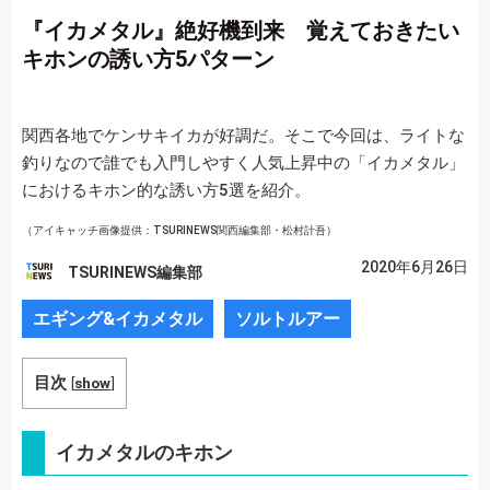
『イカメタル』絶好機到来 覚えておきたい
キホンの誘い方5パターン
関西各地でケンサキイカが好調だ。そこで今回は、ライトな
釣りなので誰でも入門しやすく人気上昇中の「イカメタル」
におけるキホン的な誘い方5選を紹介。
（アイキャッチ画像提供：TSURINEWS関西編集部・松村計吾）
2020年6月26日
TSURINEWS編集部
エギング&イカメタル
ソルトルアー
目次
[
show
]
イカメタルのキホン