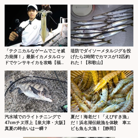
「テクニカルなゲームでこそ威
堤防でダイソーメタルジグを投
力発揮！」最新イカメタルロッ
げたら2時間でカマスが12匹釣
ドでケンサキイカを攻略【福
れた！【和歌山】
井】
汽水域でのライトチニングで
夏だ！海老だ！「えびすき漁」
47cmチヌ浮上【泉大津・大阪】
だ！浜名湖伝統漁を体験 車エ
真夏の時合いは一瞬？
ビも魚も大漁！【静岡】