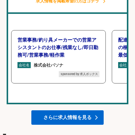
求人情報を掲載希望の方はコチラ
営業事務/釣り具メーカーでの営業ア
配達/
シスタントのお仕事/残業なし/即日勤
の梱包
務可/営業事務/軽作業
最低月
株式会社パソナ
会社名
会社名
sponsored by 求人ボックス
さらに求人情報を見る