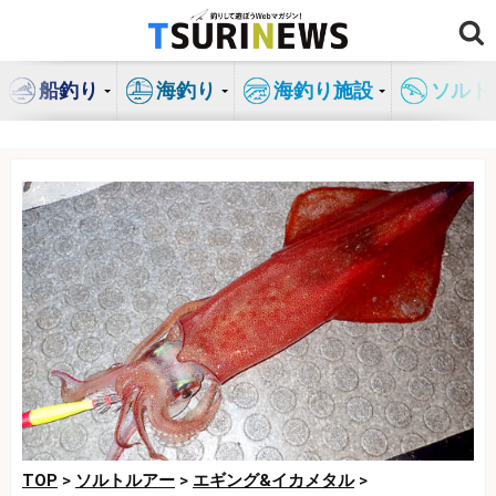
コ
ン
テ
船釣り
海釣り
海釣り施設
ソルト
ン
ツ
へ
ス
キ
ッ
プ
TOP
>
ソルトルアー
>
エギング&イカメタル
>