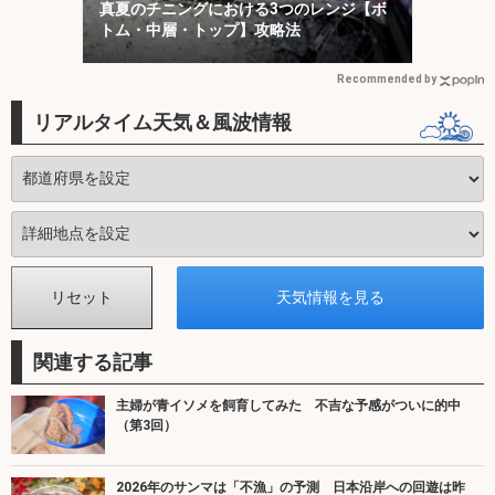
真夏のチニングにおける3つのレンジ【ボ
トム・中層・トップ】攻略法
Recommended by
リアルタイム天気＆風波情報
関連する記事
主婦が青イソメを飼育してみた 不吉な予感がついに的中
（第3回）
2026年のサンマは「不漁」の予測 日本沿岸への回遊は昨