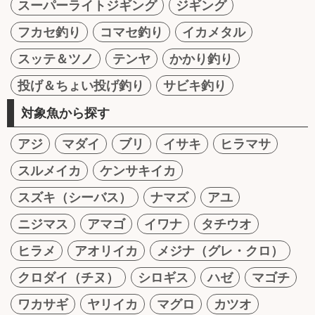
スーパーライトジギング
ジギング
フカセ釣り
コマセ釣り
イカメタル
スッテ＆ツノ
テンヤ
かかり釣り
投げ＆ちょい投げ釣り
サビキ釣り
対象魚から探す
アジ
マダイ
ブリ
イサキ
ヒラマサ
スルメイカ
ケンサキイカ
スズキ（シーバス）
ナマズ
アユ
ニジマス
アマゴ
イワナ
タチウオ
ヒラメ
アオリイカ
メジナ（グレ・クロ）
クロダイ（チヌ）
シロギス
ハゼ
マゴチ
ワカサギ
ヤリイカ
マグロ
カツオ