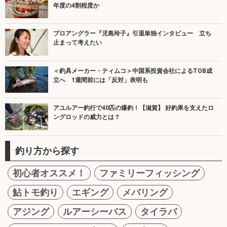
年度の4割程度か
プロアングラー『児島玲子』引退単独インタビュー 立ち
止まって考えたい
＜釣具メーカー・ティムコ＞中国系投資会社によるTOB成
立へ 1週間前には「反対」表明も
アユルアー釣行で40匹の爆釣！【滋賀】 好釣果を支えたロ
ングロッドの威力とは？
釣り方から探す
初心者オススメ！
ファミリーフィッシング
鮎トモ釣り
エギング
メバリング
アジング
ルアーシーバス
タイラバ