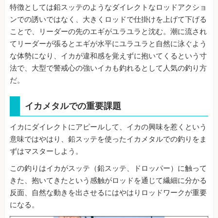
特徴としては鉛スッテのようなダイレクトなロッドアクショ
ンでの誘いではなく、大きくロッドで仕掛けを上げて下げる
ことで、リーダーの先のエギがユラユラと沈む。潮に流され
てリーダーが張るとエギが水平にユラユラと自然に泳ぐよう
な体勢になり、イカが違和感を覚えずに抱いてくるという寸
法で、大型で警戒心の強いイカも釣れるとして人気の釣り方
だ。
イカメタルでの重要課題
イカにダイレクトにアピールして、イカの興味を惹くという
意味ではやはり、鉛スッテを使ったイカメタルでの釣りをま
ずはマスターしよう。
この釣りはイカがスッテ（鉛スッテ、ドロッパー）に触って
きた、抱いてきたという感触がロッドを通じて繊細に分かる
反面、自然な動きを出させるにはやはりロッドワークが重要
になる。