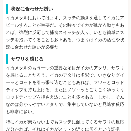
状況に合わせた誘い
イカメタルにおいてはまず、スッテの動きを通してイカにア
ピールすることが重要だ。その時々でイカが嫌がる動きもあ
れば、強烈に反応して捕食スイッチが入り、いとも簡単にス
ッテを抱いてくることも多々ある。つまりはイカの活性や状
況に合わせた誘いが必要だ。
サワリを感じる
イカメタルのもう一つの重要な項目がイカのアタリ、サワリ
を感じることだろう。イカのアタリは多彩で、いきなりグイ
ーッとロッドを引っ張り込むこともあれば、フワッとロッド
ティップを持ち上げる、またはノソ～ッとごくごくゆっくり
ロッドティップを押さえ込むことも多々ある。しかし、そん
なのは分かりやすいアタリで、集中していないと見逃す反応
も非常に多い。
特にイカが乗らないまでもスッテに触ってくるサワリの反応
が分かれば、それはイカがスッテの近くに居るという証拠