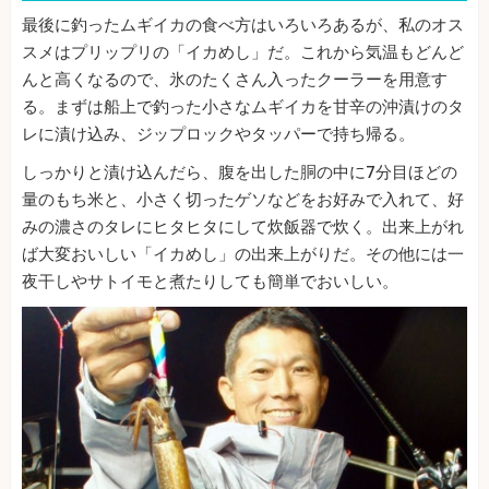
最後に釣ったムギイカの食べ方はいろいろあるが、私のオス
スメはプリップリの「イカめし」だ。これから気温もどんど
んと高くなるので、氷のたくさん入ったクーラーを用意す
る。まずは船上で釣った小さなムギイカを甘辛の沖漬けのタ
レに漬け込み、ジップロックやタッパーで持ち帰る。
しっかりと漬け込んだら、腹を出した胴の中に7分目ほどの
量のもち米と、小さく切ったゲソなどをお好みで入れて、好
みの濃さのタレにヒタヒタにして炊飯器で炊く。出来上がれ
ば大変おいしい「イカめし」の出来上がりだ。その他には一
夜干しやサトイモと煮たりしても簡単でおいしい。