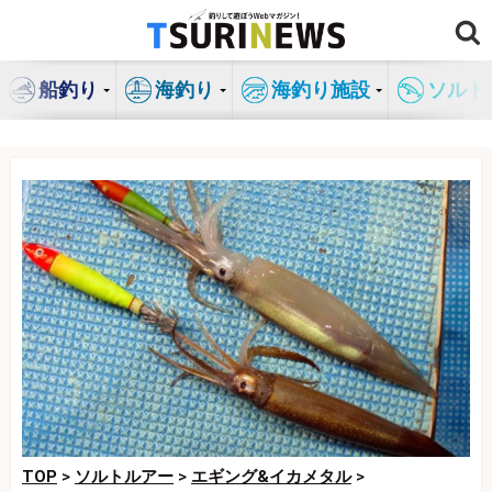
コ
ン
テ
船釣り
海釣り
海釣り施設
ソルト
ン
ツ
へ
ス
キ
ッ
プ
TOP
>
ソルトルアー
>
エギング&イカメタル
>