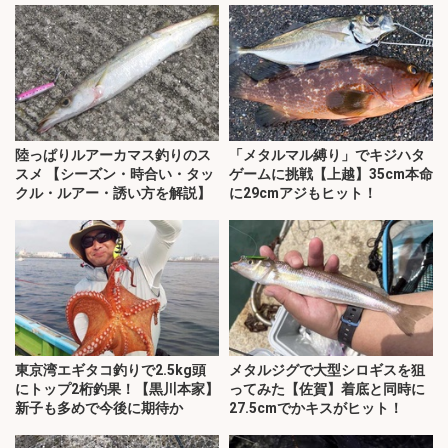
陸っぱりルアーカマス釣りのス
「メタルマル縛り」でキジハタ
スメ 【シーズン・時合い・タッ
ゲームに挑戦【上越】35cm本命
クル・ルアー・誘い方を解説】
に29cmアジもヒット！
東京湾エギタコ釣りで2.5kg頭
メタルジグで大型シロギスを狙
にトップ2桁釣果！【黒川本家】
ってみた【佐賀】着底と同時に
新子も多めで今後に期待か
27.5cmでかキスがヒット！