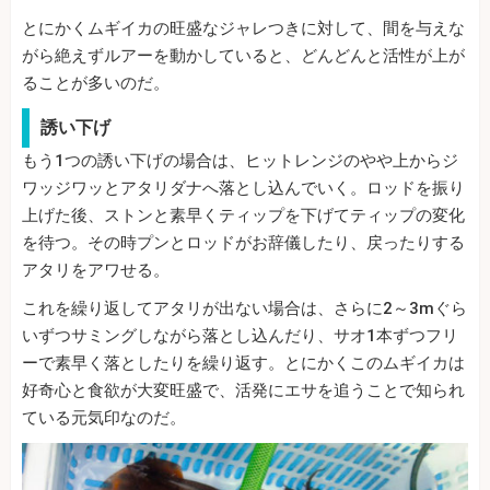
とにかくムギイカの旺盛なジャレつきに対して、間を与えな
がら絶えずルアーを動かしていると、どんどんと活性が上が
ることが多いのだ。
誘い下げ
もう1つの誘い下げの場合は、ヒットレンジのやや上からジ
ワッジワッとアタリダナへ落とし込んでいく。ロッドを振り
上げた後、ストンと素早くティップを下げてティップの変化
を待つ。その時プンとロッドがお辞儀したり、戻ったりする
アタリをアワせる。
これを繰り返してアタリが出ない場合は、さらに2～3mぐら
いずつサミングしながら落とし込んだり、サオ1本ずつフリ
ーで素早く落としたりを繰り返す。とにかくこのムギイカは
好奇心と食欲が大変旺盛で、活発にエサを追うことで知られ
ている元気印なのだ。