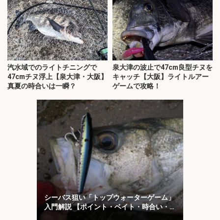
汽水域でのライトチニングで
泉大津の波止で47cm良型チヌを
47cmチヌ浮上【泉大津・大阪】
キャッチ【大阪】ライトルアー
真夏の時合いは一瞬？
ゲームで攻略！
シーバス狙い「トップウォーターゲーム」
入門解説 【ポイント・ベイト・時合い・
ルアー】