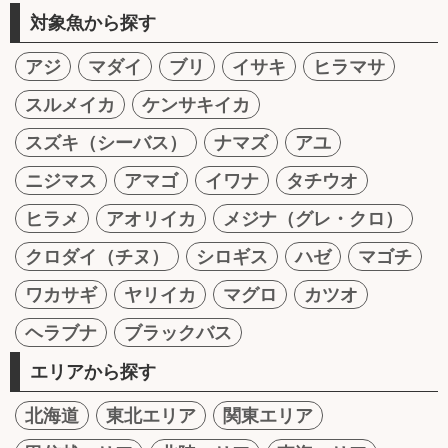
対象魚から探す
アジ
マダイ
ブリ
イサキ
ヒラマサ
スルメイカ
ケンサキイカ
スズキ（シーバス）
ナマズ
アユ
ニジマス
アマゴ
イワナ
タチウオ
ヒラメ
アオリイカ
メジナ（グレ・クロ）
クロダイ（チヌ）
シロギス
ハゼ
マゴチ
ワカサギ
ヤリイカ
マグロ
カツオ
ヘラブナ
ブラックバス
エリアから探す
北海道
東北エリア
関東エリア