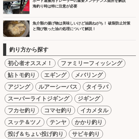
ボート運搬用トレーラーの重要メンテナンス箇所を解説
海釣り時は特に注意が必要
魚介類の揚げ物は美味しいけど油跳ねがち！ 破裂防止対策
と飛び散った油の処理について解説！
釣り方から探す
初心者オススメ！
ファミリーフィッシング
鮎トモ釣り
エギング
メバリング
アジング
ルアーシーバス
タイラバ
スーパーライトジギング
ジギング
フカセ釣り
コマセ釣り
イカメタル
スッテ＆ツノ
テンヤ
かかり釣り
投げ＆ちょい投げ釣り
サビキ釣り