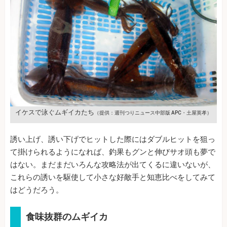
イケスで泳ぐムギイカたち
（提供：週刊つりニュース中部版 APC・土屋英孝）
誘い上げ、誘い下げでヒットした際にはダブルヒットを狙っ
て掛けられるようになれば、釣果もグンと伸びサオ頭も夢で
はない。まだまだいろんな攻略法が出てくるに違いないが、
これらの誘いを駆使して小さな好敵手と知恵比べをしてみて
はどうだろう。
食味抜群のムギイカ