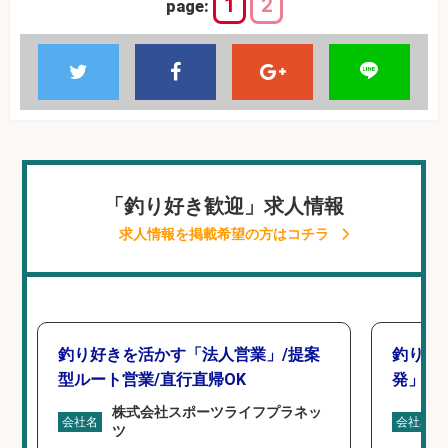
1
2
page:
「釣り好き歓迎」求人情報
求人情報を掲載希望の方はコチラ
釣り好きを活かす「法人営業」/提案
釣り好
型ルート営業/直行直帰OK
発」/D
株式会社スポーツライフプラネッ
会社名
会社名
ツ