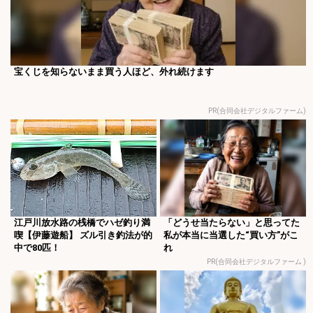
宝くじを知らないまま買う人ほど、外れ続けます
PR(合同会社デジタルファーム)
江戸川放水路の桟橋でハゼ釣り満
「どうせ当たらない」と思ってた
喫【伊藤遊船】 ズル引き釣法が的
私が本当に当選した“買い方”がこ
中で80匹！
れ
PR(合同会社デジタルファーム )