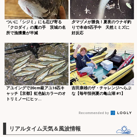
ついに「シジミ」にも忍び寄る
夕マヅメが勝負！夏夜のウナギ釣
「クロダイ」の魔の手 茨城の名
りで本命5匹手中 天然ミミズに
所で漁獲量が半減
好反応
アユイングで20cm級アユ16匹キ
吉田康雄のザ・チャレンジへらぶ
ャッチ【京都】虹色鮎カラーのオ
な【毎年恒例夏の亀山湖 #1】
トリミノーにヒッ...
Recommended by
リアルタイム天気＆風波情報