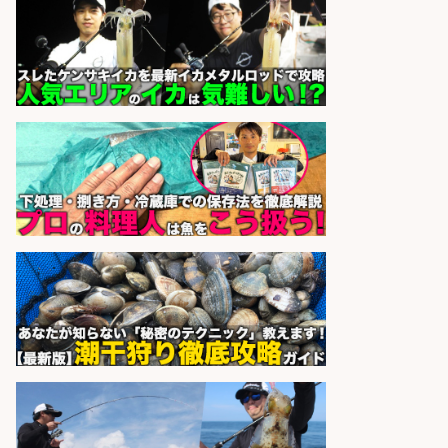
市」「時給1,150円〜」志布志市内
でお魚のカットや商品の陳列スタッ
フ/車通勤OK×時間選べる×未経験歓
迎/鹿児島県/志布志市
株式会社ホットスタッフ鹿児島
会社名
sponsored by 求人ボックス
さらに求人情報を見る