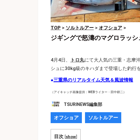
TOP
>
ソルトルアー
>
オフショア
>
ジギングで怒濤のマグロラッシュ
4月4日、
トロ丸
にて大人気の三重・志摩
シュに30kg級のキハダまで登場した釣行
●
三重県のリアルタイム天気＆風波情報
（アイキャッチ画像提供：WEBライター・田中耕二）
TSURINEWS編集部
オフショア
ソルトルアー
目次
[
show
]