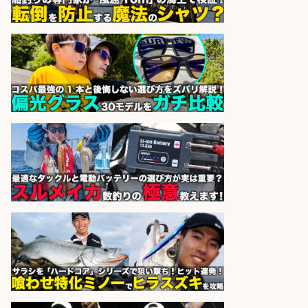
営業事務/「大津市」「時給1,300
円」小野駅徒歩6分/釣り具メーカー
の物流事務・営業アシスタント/土
日祝休み×大型連休あり×残業なし/
滋賀県/大津市
株式会社ホットスタッフ滋賀
会社名
sponsored by 求人ボックス
和食, 日本料理・懐石料理/店長・店
長候補/本物を知る大人の隠れ家!魚
の価値を上げ、地域を元気に!店長候
補募集
酒場あらかぶ 酒場あらかぶ
会社名
sponsored by 求人ボックス
精肉・青果・鮮魚販売/「志布志