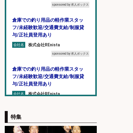
sponsored by 求人ボックス
倉庫での釣り用品の軽作業スタッ
フ/未経験歓迎/交通費支給/制服貸
与/正社員登用あり
株式会社REnista
会社名
sponsored by 求人ボックス
倉庫での釣り用品の軽作業スタッ
フ/未経験歓迎/交通費支給/制服貸
与/正社員登用あり
株式会社REnista
会社名
sponsored by 求人ボックス
特集
和食, 日本料理・懐石料理/店長・店
長候補/ライブ感が満載!魚の価値を
上げ、食とエンタメで地域を元気に!