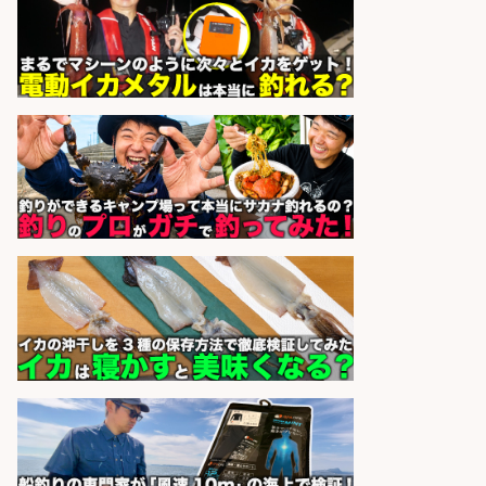
店長候補募集
魚と肴 いとおかし 魚と肴 いとお
会社名
かし
sponsored by 求人ボックス
釣り具のかんたん軽作業/高収入/交
通費支給/制服貸与/正社員登用あり
株式会社REnista
会社名
sponsored by 求人ボックス
和食, 居酒屋/キッチンスタッフ/天草
の魚と馬刺しの店 キッチンスタッフ
正社員募集
天草の魚と馬刺しの店 魚粋 天草
会社名
の魚と馬刺しの店 魚粋
sponsored by 求人ボックス