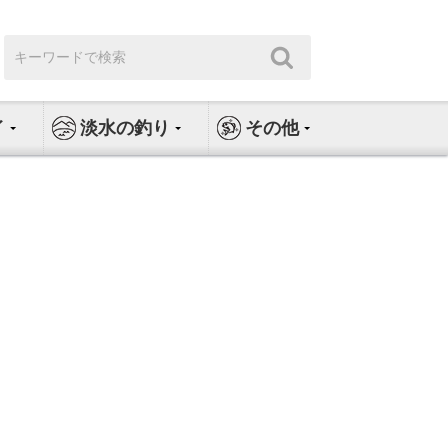
検
検
索:
索
イ
淡水の釣り
その他