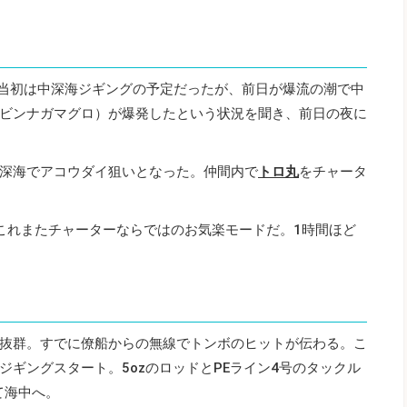
。当初は中深海ジギングの予定だったが、前日が爆流の潮で中
ビンナガマグロ）が爆発したという状況を聞き、前日の夜に
深海でアコウダイ狙いとなった。仲間内で
トロ丸
をチャータ
これまたチャーターならではのお気楽モードだ。1時間ほど
抜群。すでに僚船からの無線でトンボのヒットが伝わる。こ
ギングスタート。5ozのロッドとPEライン4号のタックル
て海中へ。