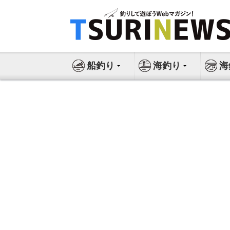
コ
ン
テ
ン
ツ
船釣り
海釣り
海
へ
ス
キ
ッ
プ