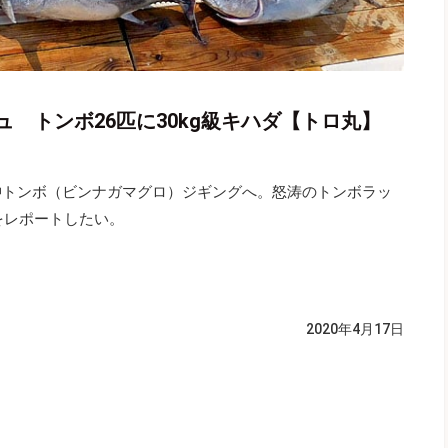
 トンボ26匹に30kg級キハダ【トロ丸】
沖トンボ（ビンナガマグロ）ジギングへ。怒涛のトンボラッ
をレポートしたい。
2020年4月17日