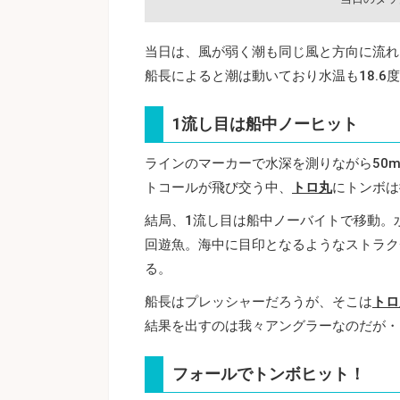
当日は、風が弱く潮も同じ風と方向に流れ
船長によると潮は動いており水温も18.6
1流し目は船中ノーヒット
ラインのマーカーで水深を測りながら50
トコールが飛び交う中、
トロ丸
にトンボは
結局、1流し目は船中ノーバイトで移動。
回遊魚。海中に目印となるようなストラク
る。
船長はプレッシャーだろうが、そこは
トロ
結果を出すのは我々アングラーなのだが・
フォールでトンボヒット！