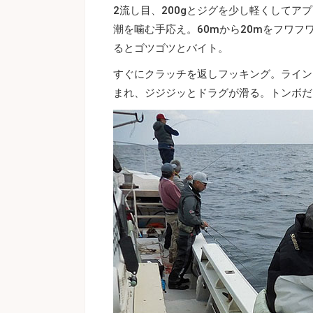
2流し目、200gとジグを少し軽くして
潮を噛む手応え。60mから20mをフワ
るとゴツゴツとバイト。
すぐにクラッチを返しフッキング。ライン
まれ、ジジジッとドラグが滑る。トンボだ