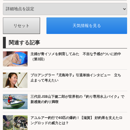
関連する記事
主婦が青イソメを飼育してみた 不吉な予感がついに的中
（第3回）
プロアングラー『児島玲子』引退単独インタビュー 立ち
止まって考えたい
三代目JSB山下健二郎が世界初の『釣り専用水上バイク』で
新感覚の釣り満喫
アユルアー釣行で40匹の爆釣！【滋賀】 好釣果を支えたロ
ングロッドの威力とは？