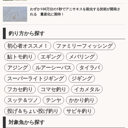
わずか100万分の1秒でアニサキスを殺虫する技術が開発さ
れる 量産化に期待！
釣り方から探す
初心者オススメ！
ファミリーフィッシング
鮎トモ釣り
エギング
メバリング
アジング
ルアーシーバス
タイラバ
スーパーライトジギング
ジギング
フカセ釣り
コマセ釣り
イカメタル
スッテ＆ツノ
テンヤ
かかり釣り
投げ＆ちょい投げ釣り
サビキ釣り
対象魚から探す