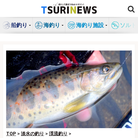
コ
ン
テ
船釣り
海釣り
海釣り施設
ソルト
ン
ツ
へ
ス
キ
ッ
プ
TOP
>
淡水の釣り
>
渓流釣り
>