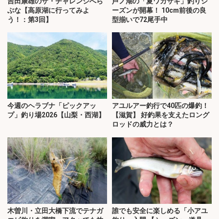
吉田康雄のザ・チャレンジへら
芦ノ湖の「夏ワカサギ」釣りシ
ぶな【高原湖に行ってみよ
ーズンが開幕！ 10cm前後の良
う！：第3回】
型揃いで72尾手中
今週のヘラブナ「ピックアッ
アユルアー釣行で40匹の爆釣！
プ」釣り場2026【山梨・西湖】
【滋賀】 好釣果を支えたロング
ロッドの威力とは？
木曽川・立田大橋下流でテナガ
誰でも安全に楽しめる「小アユ