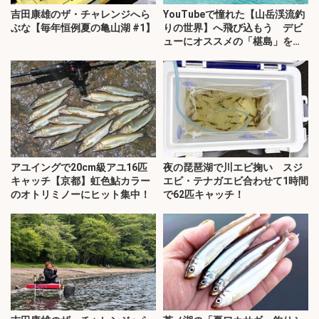
吉田康雄のザ・チャレンジへら
YouTubeで憧れた【山岳渓流釣
ぶな【毎年恒例夏の亀山湖 #1】
りの世界】へ飛び込もう デビ
ューにオススメの「椹島」を紹
介！
アユイングで20cm級アユ16匹
夜の琵琶湖で川エビ掬い スジ
キャッチ【京都】虹色鮎カラー
エビ・テナガエビ合わせて1時間
のオトリミノーにヒット集中！
で62匹キャッチ！