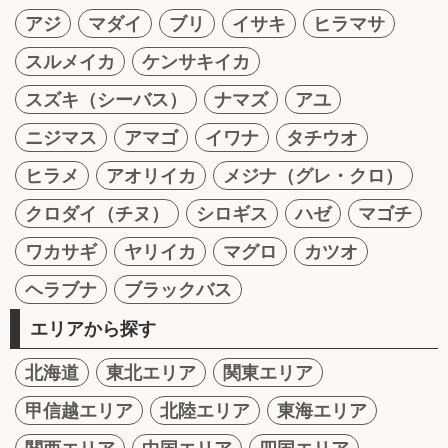
アジ
マダイ
ブリ
イサキ
ヒラマサ
スルメイカ
ケンサキイカ
スズキ（シーバス）
ナマズ
アユ
ニジマス
アマゴ
イワナ
タチウオ
ヒラメ
アオリイカ
メジナ（グレ・クロ）
クロダイ（チヌ）
シロギス
ハゼ
マゴチ
ワカサギ
ヤリイカ
マグロ
カツオ
ヘラブナ
ブラックバス
エリアから探す
北海道
東北エリア
関東エリア
甲信越エリア
北陸エリア
東海エリア