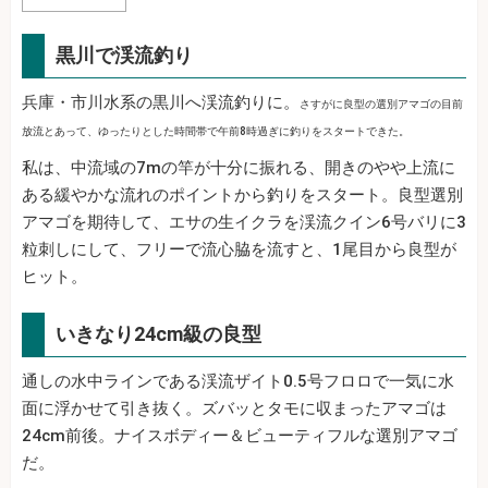
黒川で渓流釣り
兵庫・市川水系の黒川へ渓流釣りに。
さすがに良型の選別アマゴの目前
放流とあって、ゆったりとした時間帯で午前8時過ぎに釣りをスタートできた。
私は、中流域の7mの竿が十分に振れる、開きのやや上流に
ある緩やかな流れのポイントから釣りをスタート。良型選別
アマゴを期待して、エサの生イクラを渓流クイン6号バリに3
粒刺しにして、フリーで流心脇を流すと、1尾目から良型が
ヒット。
いきなり24cm級の良型
通しの水中ラインである渓流ザイト0.5号フロロで一気に水
面に浮かせて引き抜く。ズバッとタモに収まったアマゴは
24cm前後。ナイスボディー＆ビューティフルな選別アマゴ
だ。