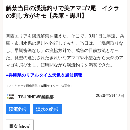
解禁当日の渓流釣りで美アマゴ7尾 イクラ
の刺し方がキモ【兵庫・黒川】
関西エリアも渓流解禁を迎えた。そこで、3月1日に早速、兵
庫・市川水系の黒川へ釣行してみた。当日は、「場所取りな
し、早期密漁なし」の漁協方針で、成魚の目前放流となっ
た。良型の選別されたきれいなアマゴや小型ながら天然のア
マゴも飛び出し、短時間ながら渓流釣りを満喫できた。
●
兵庫県のリアルタイム天気＆風波情報
（アイキャッチ画像提供：WEBライター・森雨魚）
2020年3月17日
TSURINEWS編集部
渓流釣り
淡水の釣り
目次
[
show
]