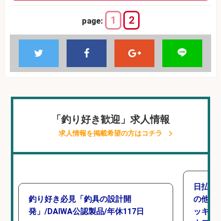
1
2
page:
「釣り好き歓迎」求人情報
求人情報を掲載希望の方はコチラ
日払い
釣り好き必見「釣具の設計開
の他/
発」/DAIWA公認製品/年休117日
ッキン