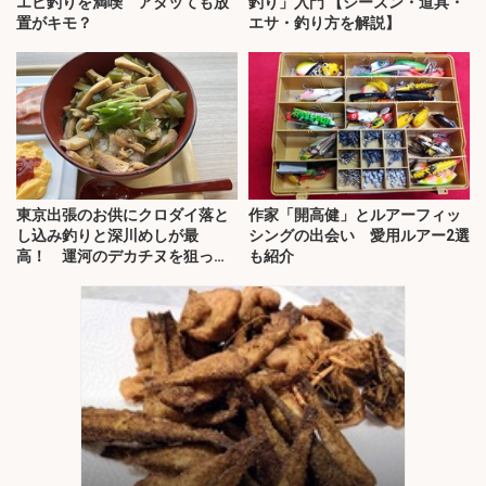
エビ釣りを満喫 アタッても放
釣り」入門 【シーズン・道具・
置がキモ？
エサ・釣り方を解説】
東京出張のお供にクロダイ落と
作家「開高健」とルアーフィッ
し込み釣りと深川めしが最
シングの出会い 愛用ルアー2選
高！ 運河のデカチヌを狙って
も紹介
みた