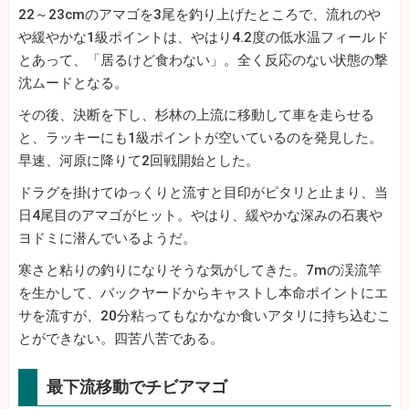
22～23cmのアマゴを3尾を釣り上げたところで、流れのや
や緩やかな1級ポイントは、やはり4.2度の低水温フィールド
とあって、「居るけど食わない」。全く反応のない状態の撃
沈ムードとなる。
その後、決断を下し、杉林の上流に移動して車を走らせる
と、ラッキーにも1級ポイントが空いているのを発見した。
早速、河原に降りて2回戦開始とした。
ドラグを掛けてゆっくりと流すと目印がピタリと止まり、当
日4尾目のアマゴがヒット。やはり、緩やかな深みの石裏や
ヨドミに潜んでいるようだ。
寒さと粘りの釣りになりそうな気がしてきた。7mの渓流竿
を生かして、バックヤードからキャストし本命ポイントにエ
サを流すが、20分粘ってもなかなか食いアタリに持ち込むこ
とができない。四苦八苦である。
最下流移動でチビアマゴ