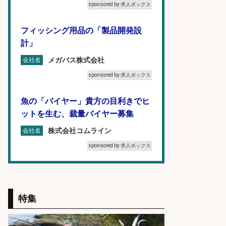
sponsored by 求人ボックス
フィッシング用品の「製品開発設
計」
メガバス株式会社
会社名
sponsored by 求人ボックス
魚の「バイヤー」貴方の目利きでヒ
ットを生む、裁量バイヤー募集
株式会社コムライン
会社名
sponsored by 求人ボックス
梱包・仕分け・検品/経験者時給
1600円 鮮魚コーナーでのお魚調理
西尾張部
特集
マンパワーグループ株式会社
会社名