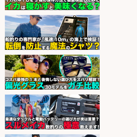
sponsored by 求人ボックス
レジカウンター/夕方勤務で時給UP
お釣りの計算不要の簡単レジ1日2時
間
オーケー株式会社
会社名
sponsored by 求人ボックス
製造「組立・加工」/釣り具部品の
製造企業にてNC旋盤加工機の操作
日勤寮完備
フジアルテ株式会社
会社名
sponsored by 求人ボックス
さらに求人情報を見る