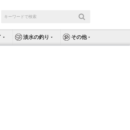
検
検
索:
索
イ
淡水の釣り
その他