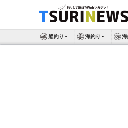
コ
ン
テ
ン
ツ
船釣り
海釣り
海
へ
ス
キ
ッ
プ