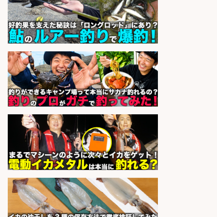
sponsored by 求人ボックス
釣り具などの出荷作業～～/工場/製
造
UTグループ株式会社
会社名
sponsored by 求人ボックス
レジカウンター/お釣りの計算不要
の簡単レジ 未経験も安心の研修あり
1日2h
オーケー株式会社
会社名
sponsored by 求人ボックス
レジカウンター/お釣りの計算不要
の簡単レジ 未経験も安心の研修あり
1日2h
オーケー株式会社
会社名