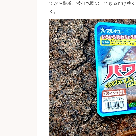
てから装着。波打ち際の、できるだけ狭く
く。