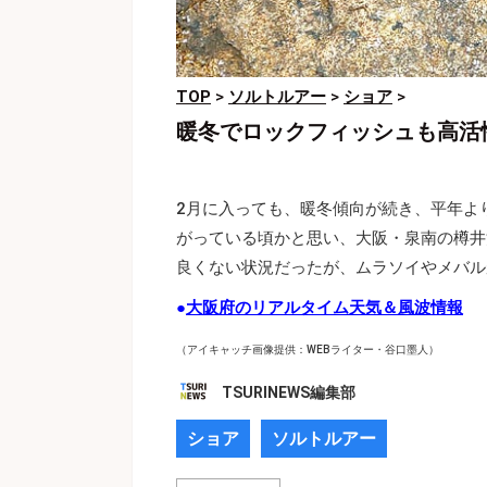
TOP
>
ソルトルアー
>
ショア
>
暖冬でロックフィッシュも高活
2月に入っても、暖冬傾向が続き、平年よ
がっている頃かと思い、大阪・泉南の樽井
良くない状況だったが、ムラソイやメバル
●
大阪府のリアルタイム天気＆風波情報
（アイキャッチ画像提供：WEBライター・谷口墨人）
TSURINEWS編集部
ショア
ソルトルアー