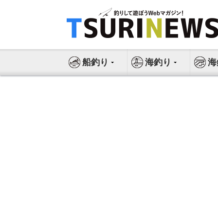
コ
ン
テ
ン
ツ
船釣り
海釣り
海
へ
ス
キ
ッ
プ