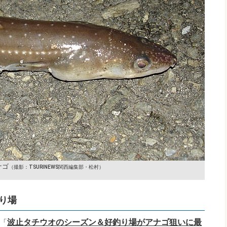
ナゴ
（撮影：TSURINEWS関西編集部・松村）
り場
波止タチウオのシーズン＆好釣り場がアナゴ狙いに最
「