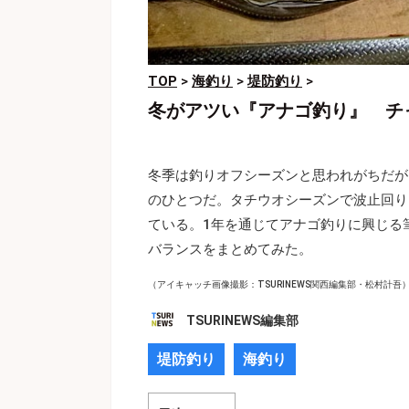
TOP
>
海釣り
>
堤防釣り
>
冬がアツい『アナゴ釣り』 チ
冬季は釣りオフシーズンと思われがちだが
のひとつだ。タチウオシーズンで波止回り
ている。1年を通じてアナゴ釣りに興じる
バランスをまとめてみた。
（アイキャッチ画像撮影：TSURINEWS関西編集部・松村計吾
TSURINEWS編集部
堤防釣り
海釣り