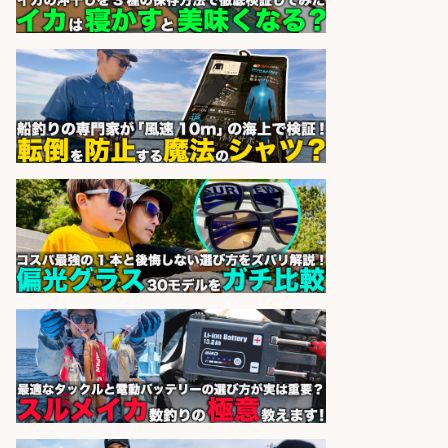
日払いあり/広島市佐伯区内でお魚
のパック詰めや品出し業務/車通勤
OK×未経験歓迎×残業少なめ/広島県
株式会社ホットスタッフ五日市
会社名
sponsored by 求人ボックス
精肉・青果・鮮魚販売/「志布志
市」「時給1,150円〜」志布志駅か
ら車5分/お魚のカットや商品の陳列
業務/残業少なめ×車通勤OK×時間選
べる/鹿児島県/志布志市
株式会社ホットスタッフ鹿児島
会社名
sponsored by 求人ボックス
日払いOKで即日収入/営業事務/沼津
市足高エリアの釣り具メーカーで受
注処理・見積作成の営業事務/土日