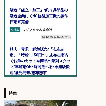
製造「組立・加工」/釣り具部品の
製造企業にてNC旋盤加工機の操作
日勤寮完備
フジアルテ株式会社
会社名
sponsored by 求人ボックス
精肉・青果・鮮魚販売/「志布志
市」「時給1,150円〜」志布志市内
でお魚のカットや商品の陳列スタッ
フ/車通勤OK×時間選べる×未経験歓
迎/鹿児島県/志布志市
株式会社ホットスタッフ鹿児島
会社名
sponsored by 求人ボックス
特集
精肉・青果・鮮魚販売/「志布志
市」「時給1,150円〜」志布志市で