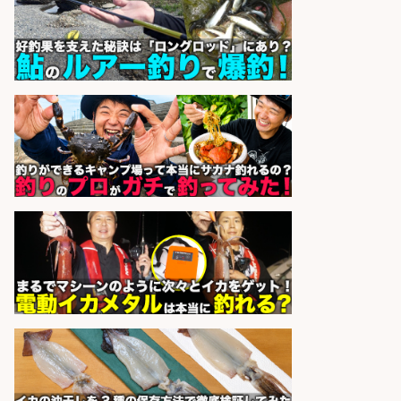
お魚のカットや商品の陳列業務/時
間選べる×未経験歓迎×残業少なめ/
鹿児島県/志布志市
株式会社ホットスタッフ鹿児島
会社名
sponsored by 求人ボックス
精肉・青果・鮮魚販売/「志布志
市」お魚のカットや商品の陳列業
務/「時給1,150円〜」/時間選べる×
未経験歓迎×残業少なめ/鹿児島県/
志布志市
株式会社ホットスタッフ鹿児島
会社名
sponsored by 求人ボックス
日払いOKで即日収入/製造スタッフ/
「広島市佐伯区」「時給1,200円」