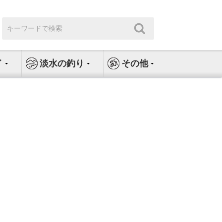
検
検
索:
索
イ
淡水の釣り
その他