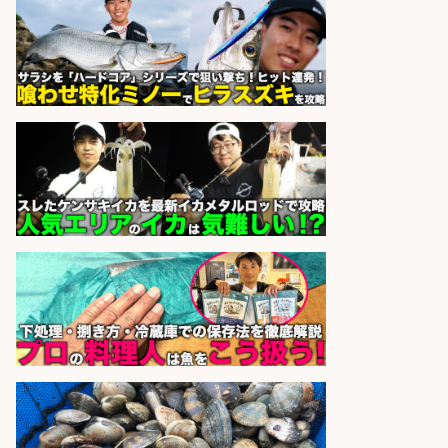
祝休み・マニュアル完備で未経験
OK&服装髪色ネイル自由/静岡県/沼
津市
株式会社セイノースタッフサー
会社名
ビス
sponsored by 求人ボックス
お魚のパック詰め・品出し/15時ま
で/残業なし/未経験大歓迎
株式会社グロップ 広島オフィス
会社名
sponsored by 求人ボックス
さらに求人情報を見る