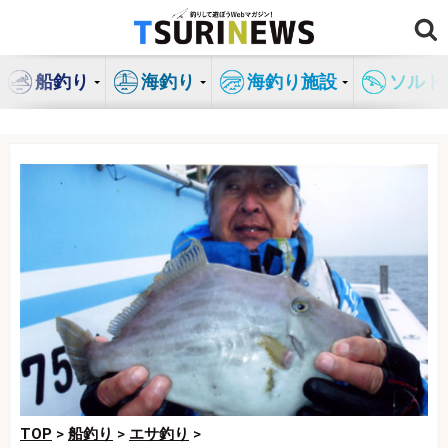
コ
ン
テ
船釣り
海釣り
海釣り施設
ソルト
ン
ツ
へ
ス
キ
ッ
プ
TOP
>
船釣り
>
エサ釣り
>