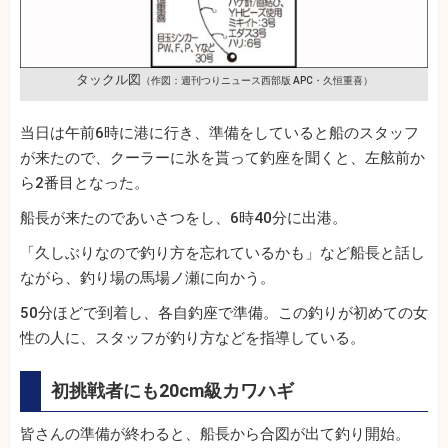
タックル図
（作図：週刊つりニュース西部版 APC・久恒重喜）
当日は午前6時に港に行き、準備をしていると船のスタッフ
が来たので、クーラーに氷を貰って釣座を聞くと、左舷前か
ら2番目となった。
船長が来たのであいさつをし、6時40分に出港。
「久しぶりなので釣り方を忘れているかも」など船長と話し
ながら、釣り場の馬場ノ瀬に向かう。
50分ほどで到着し、各自釣座で準備。この釣りが初めての女
性の人に、スタッフが釣り方などを指導している。
初挑戦者にも20cm級カワハギ
皆さんの準備が終わると、船長から合図が出て釣り開始。