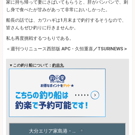
家に持ち帰って妻にさばいてもらうと、肝がパンパンで、刺
し身で食べたが甘みがあって非常においしかった。
船長の話では、カワハギは1月末まで釣行するそうなので、
皆さんもぜひ釣りに行きませんか。
私も再度挑戦するつもりである。
＜週刊つりニュース西部版 APC・久恒重喜
／
TSURINEWS
＞
▼この釣り船について：
釣吉丸