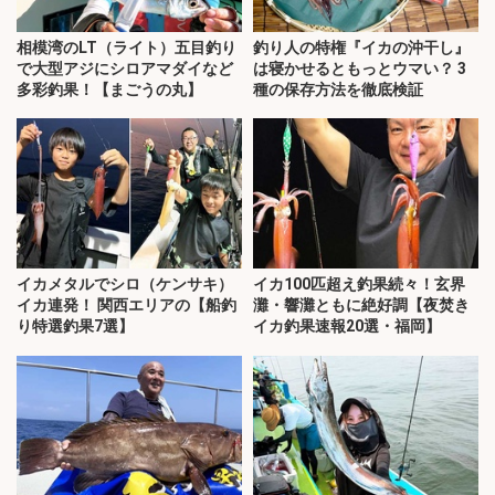
相模湾のLT（ライト）五目釣り
釣り人の特権『イカの沖干し』
で大型アジにシロアマダイなど
は寝かせるともっとウマい？ 3
多彩釣果！【まごうの丸】
種の保存方法を徹底検証
イカメタルでシロ（ケンサキ）
イカ100匹超え釣果続々！玄界
イカ連発！ 関西エリアの【船釣
灘・響灘ともに絶好調【夜焚き
り特選釣果7選】
イカ釣果速報20選・福岡】