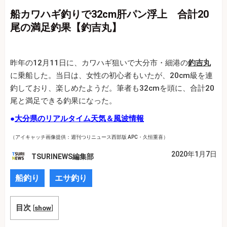
船カワハギ釣りで32cm肝パン浮上 合計20
尾の満足釣果【釣吉丸】
昨年の12月11日に、カワハギ狙いで大分市・細港の
釣吉丸
に乗船した。当日は、女性の初心者もいたが、20cm級を連
釣しており、楽しめたようだ。筆者も32cmを頭に、合計20
尾と満足できる釣果になった。
●
大分県のリアルタイム天気＆風波情報
（アイキャッチ画像提供：週刊つりニュース西部版 APC・久恒重喜）
2020年1月7日
TSURINEWS編集部
船釣り
エサ釣り
目次
[
show
]