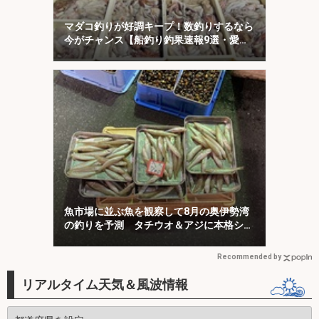
マダコ釣りが好調キープ！数釣りするなら
今がチャンス【船釣り釣果速報9選・愛
知】
魚市場に並ぶ魚を観察して8月の奥伊勢湾
の釣りを予測 タチウオ＆アジに本格シー
ズン到来
Recommended by
リアルタイム天気＆風波情報