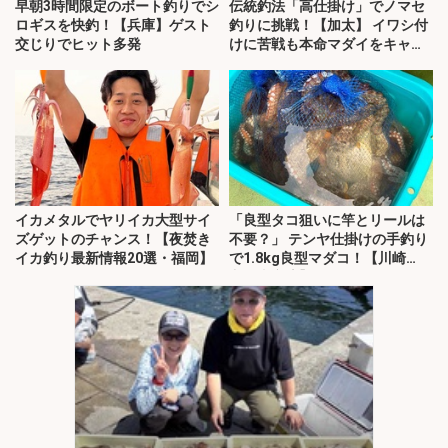
早朝3時間限定のボート釣りでシ
伝統釣法「高仕掛け」でノマセ
ロギスを快釣！【兵庫】ゲスト
釣りに挑戦！【加太】 イワシ付
交じりでヒット多発
けに苦戦も本命マダイをキャッ
チ！
イカメタルでヤリイカ大型サイ
「良型タコ狙いに竿とリールは
ズゲットのチャンス！【夜焚き
不要？」 テンヤ仕掛けの手釣り
イカ釣り最新情報20選・福岡】
で1.8kg良型マダコ！【川崎
丸・東京湾】