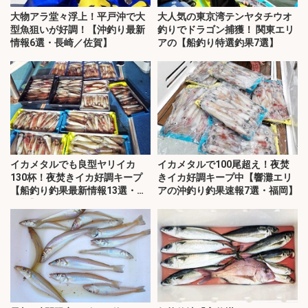
大物アラ堂々浮上！平戸沖で大
大人気の東京湾テンヤタチウオ
型魚狙いが好調！【沖釣り最新
釣りでドラゴン捕獲！ 関東エリ
情報6選・長崎／佐賀】
アの【船釣り特選釣果7選】
イカメタルでも良型ヤリイカ
イカメタルで100尾超え！夜焚
130杯！夜焚きイカ好調キープ
きイカ好調キープ中【響灘エリ
【船釣り釣果最新情報13選・玄
アの沖釣り釣果速報7選・福岡】
界灘】