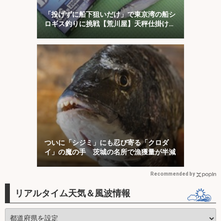
「投げずに船下狙いだけ」で東京湾の船シ
ロギス釣りに挑戦【荒川屋】天秤仕掛けで
キス約70匹！
ついに「シジミ」にも忍び寄る「クロダ
イ」の魔の手 茨城の名所で漁獲量が半減
Recommended by
リアルタイム天気＆風波情報