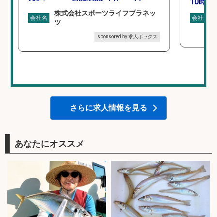
10時間
株式会社スポーツライフプラネッ
会社名
会社名
ツ
sponsored by 求人ボックス
さらに求人情報を見る
あなたにオススメ