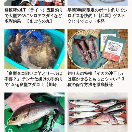
相模湾のLT（ライト）五目釣り
早朝3時間限定のボート釣りでシ
で大型アジにシロアマダイなど
ロギスを快釣！【兵庫】ゲスト
多彩釣果！【まごうの丸】
交じりでヒット多発
「良型タコ狙いに竿とリールは
釣り人の特権『イカの沖干し』
不要？」 テンヤ仕掛けの手釣り
は寝かせるともっとウマい？ 3
で1.8kg良型マダコ！【川崎
種の保存方法を徹底検証
丸・東京湾】