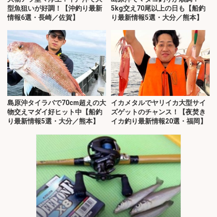
型魚狙いが好調！【沖釣り最新
5kg交え70尾以上の日も【船釣
情報6選・長崎／佐賀】
り最新情報5選・大分／熊本】
島原沖タイラバで70cm超えの大
イカメタルでヤリイカ大型サイ
物交えマダイ好ヒット中【船釣
ズゲットのチャンス！【夜焚き
り最新情報5選・大分／熊本】
イカ釣り最新情報20選・福岡】