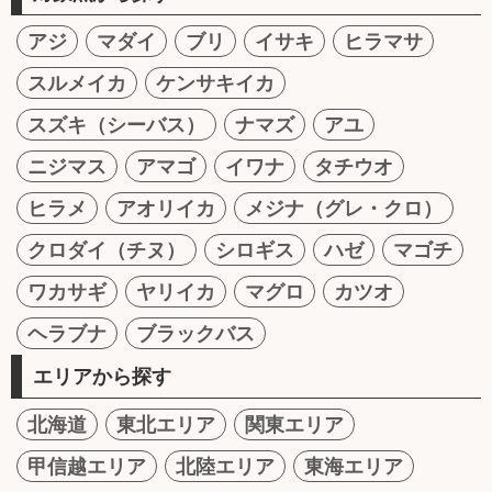
アジ
マダイ
ブリ
イサキ
ヒラマサ
スルメイカ
ケンサキイカ
スズキ（シーバス）
ナマズ
アユ
ニジマス
アマゴ
イワナ
タチウオ
ヒラメ
アオリイカ
メジナ（グレ・クロ）
クロダイ（チヌ）
シロギス
ハゼ
マゴチ
ワカサギ
ヤリイカ
マグロ
カツオ
ヘラブナ
ブラックバス
エリアから探す
北海道
東北エリア
関東エリア
甲信越エリア
北陸エリア
東海エリア