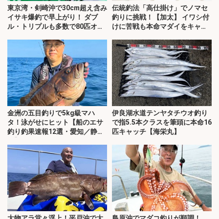
東京湾・剣崎沖で30cm超え含み
伝統釣法「高仕掛け」でノマセ
イサキ爆釣で早上がり！ ダブ
釣りに挑戦！【加太】 イワシ付
ル・トリプルも多数で80匹オー
けに苦戦も本命マダイをキャッ
バー
チ！
金洲の五目釣りで5kg級マハ
伊良湖水道テンヤタチウオ釣り
タ！泳がせにヒット【船のエサ
で指5.5本クラスを筆頭に本命16
釣り釣果速報12選・愛知／静
匹キャッチ【海栄丸】
岡】
大物アラ堂々浮上！平戸沖で大
島原沖でマダコ釣りが順調！