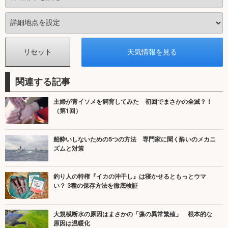
関連する記事
主婦が青イソメを飼育してみた 初回でまさかの全滅？！
（第1回）
船酔いしないための5つの方法 専門家に聞く酔いのメカニ
ズムと対策
釣り人の特権『イカの沖干し』は寝かせるともっとウマ
い？ 3種の保存方法を徹底検証
大規模断水の原因はまさかの「藻の異常繁殖」 根本的な
原因は温暖化