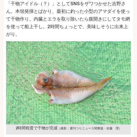
「干物アイドル（？）」としてSNSをザワつかせた吉野さ
ん。本領発揮とばかり、最初に釣った小型のアマダイを使っ
て干物作り。内臓とエラを取り除いたら腹開きにしてタモ網
を使って船上干し。2時間ちょっとで、美味しそうに出来上
がり。
2時間程度で干物が完成
（撮影：週刊つりニュース関東版・佐藤 理）