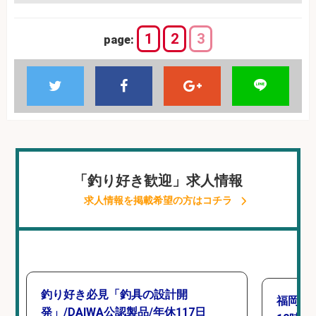
1
2
3
page:
「釣り好き歓迎」求人情報
求人情報を掲載希望の方はコチラ
釣り好き必見「釣具の設計開
福岡「
発」/DAIWA公認製品/年休117日