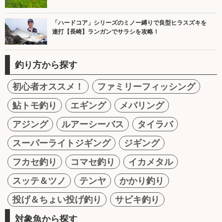
「ハードコア」シリーズのミノー縛りで良型ヒラスズキを
連打【長崎】ランガンでサラシを攻略！
釣り方から探す
初心者オススメ！
ファミリーフィッシング
鮎トモ釣り
エギング
メバリング
アジング
ルアーシーバス
タイラバ
スーパーライトジギング
ジギング
フカセ釣り
コマセ釣り
イカメタル
スッテ＆ツノ
テンヤ
かかり釣り
投げ＆ちょい投げ釣り
サビキ釣り
対象魚から探す