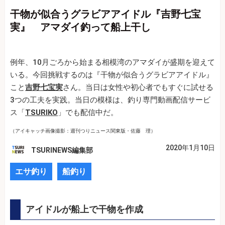
干物が似合うグラビアアイドル『吉野七宝
実』 アマダイ釣って船上干し
例年、10月ごろから始まる相模湾のアマダイが盛期を迎えて
いる。今回挑戦するのは『干物が似合うグラビアアイドル』
こと
吉野七宝実
さん。当日は女性や初心者でもすぐに試せる
3つの工夫を実践。当日の模様は、釣り専門動画配信サービ
ス「
TSURIKO
」でも配信中だ。
（アイキャッチ画像撮影：週刊つりニュース関東版・佐藤 理）
2020年1月10日
TSURINEWS編集部
エサ釣り
船釣り
アイドルが船上で干物を作成