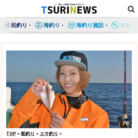
コ
ン
テ
船釣り
海釣り
海釣り施設
ソルト
ン
ツ
へ
ス
キ
ッ
プ
PR
TOP
>
船釣り
>
エサ釣り
>