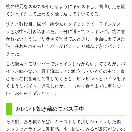
杭の根元をズルズル引けるようにキャストし、着底したら軽
くシェイクして止めるを繰り返して引いてくる。
すると数投目、風が一瞬やんだタイミングで、ラインがスー
ッと水中へ引き込まれた。十分に送ってフッキング。杭に巻
かれないようにゴリ巻きで寄せてあと少し。水面に出てきた
時、暴れられイモリッパーがピョーンと飛んできてバレてし
まった。
この後もイモリッパーでシェイクしながら引いてくるが、バ
イトが続かない。最下流エリアの乱立している杭の中で、良
さそうな杭を選んで通してくると、ピンピンッとラインを弾
くようなバイト。連発したが、しっかり食うまでに至らな
い。おそらくギルだろう。
カレント効き始めてバス手中
その後、ある杭のそばにキャストして少しシェイクした後、
クックッとラインに違和感。少し聞いてみるが反応がないの