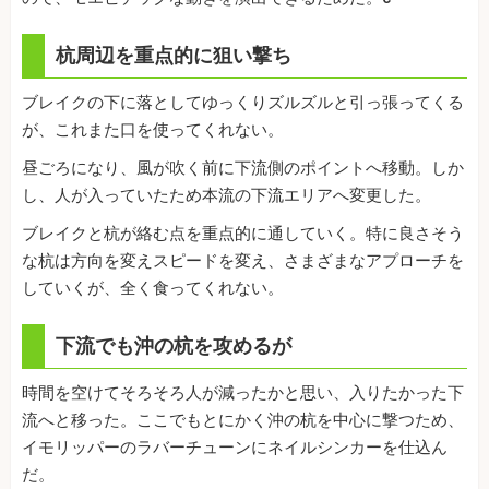
杭周辺を重点的に狙い撃ち
ブレイクの下に落としてゆっくりズルズルと引っ張ってくる
が、これまた口を使ってくれない。
昼ごろになり、風が吹く前に下流側のポイントへ移動。しか
し、人が入っていたため本流の下流エリアへ変更した。
ブレイクと杭が絡む点を重点的に通していく。特に良さそう
な杭は方向を変えスピードを変え、さまざまなアプローチを
していくが、全く食ってくれない。
下流でも沖の杭を攻めるが
時間を空けてそろそろ人が減ったかと思い、入りたかった下
流へと移った。ここでもとにかく沖の杭を中心に撃つため、
イモリッパーのラバーチューンにネイルシンカーを仕込ん
だ。