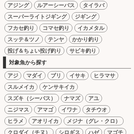
アジング
ルアーシーバス
タイラバ
スーパーライトジギング
ジギング
フカセ釣り
コマセ釣り
イカメタル
スッテ＆ツノ
テンヤ
かかり釣り
投げ＆ちょい投げ釣り
サビキ釣り
対象魚から探す
アジ
マダイ
ブリ
イサキ
ヒラマサ
スルメイカ
ケンサキイカ
スズキ（シーバス）
ナマズ
アユ
ニジマス
アマゴ
イワナ
タチウオ
ヒラメ
アオリイカ
メジナ（グレ・クロ）
クロダイ（チヌ）
シロギス
ハゼ
マゴチ