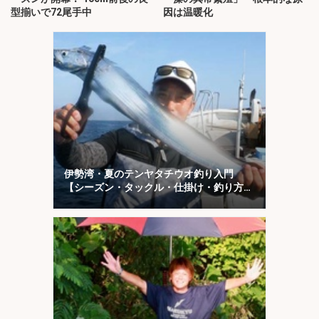
型揃いで72尾手中
因は温暖化
伊勢湾・夏のテンヤタチウオ釣り入門
【シーズン・タックル・仕掛け・釣り方を
解説】