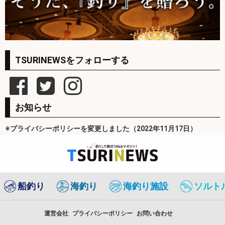
TSURINEWSをフォローする
お知らせ
※プライバシーポリシーを変更しました（2022年11月17日）
船釣り
海釣り
海釣り施設
ソルト
運営会社
プライバシーポリシー
お問い合わせ