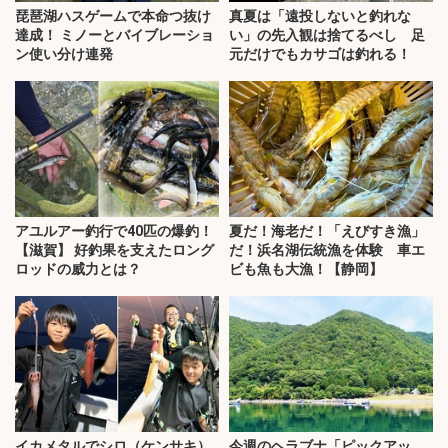
琵琶湖ハスゲームで本命つ抜け
真夏は「遠投しないと釣れな
達成！ ミノーとバイブレーショ
い」の先入観は捨てるべし 足
ン使い分け連発
元だけでもカサゴは釣れる！
アユルアー釣行で40匹の爆釣！
夏だ！海老だ！「えびすき漁」
【滋賀】 好釣果を支えたロング
だ！浜名湖伝統漁を体験 車エ
ロッドの威力とは？
ビも魚も大漁！【静岡】
イカメタルでシロ（ケンサキ）
今週のヘラブナ「ピックアッ