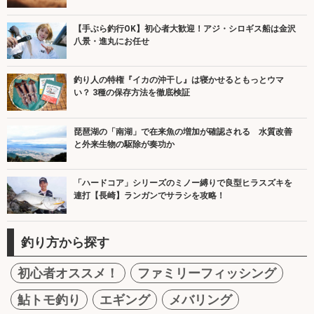
【手ぶら釣行OK】初心者大歓迎！アジ・シロギス船は金沢
八景・進丸にお任せ
釣り人の特権『イカの沖干し』は寝かせるともっとウマ
い？ 3種の保存方法を徹底検証
琵琶湖の「南湖」で在来魚の増加が確認される 水質改善
と外来生物の駆除が奏功か
「ハードコア」シリーズのミノー縛りで良型ヒラスズキを
連打【長崎】ランガンでサラシを攻略！
釣り方から探す
初心者オススメ！
ファミリーフィッシング
鮎トモ釣り
エギング
メバリング