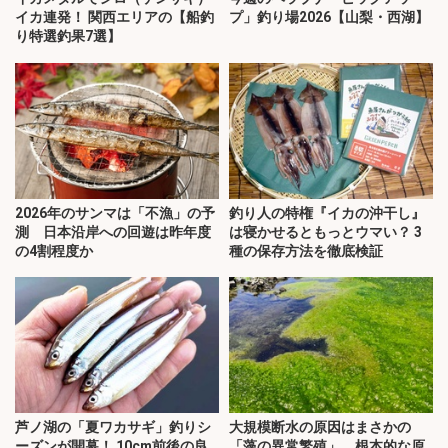
イカ連発！ 関西エリアの【船釣
プ」釣り場2026【山梨・西湖】
り特選釣果7選】
2026年のサンマは「不漁」の予
釣り人の特権『イカの沖干し』
測 日本沿岸への回遊は昨年度
は寝かせるともっとウマい？ 3
の4割程度か
種の保存方法を徹底検証
芦ノ湖の「夏ワカサギ」釣りシ
大規模断水の原因はまさかの
ーズンが開幕！ 10cm前後の良
「藻の異常繁殖」 根本的な原