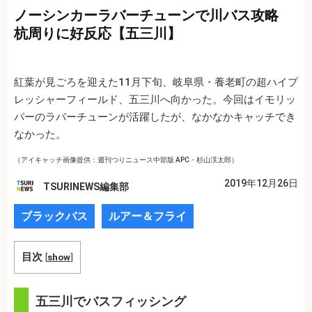
ノーシンカーラバーチューンで川バス攻略
杭周りに好反応【五三川】
紅葉が見ごろを迎えた11月下旬、岐阜県・養老町の超ハイプ
レッシャーフィールド、五三川へ向かった。今回はイモリッ
パーのラバーチューンが活躍したが、なかなかキャッチでき
なかった。
（アイキャッチ画像提供：週刊つりニュース中部版 APC・杉山渓太郎）
2019年12月26日
TSURINEWS編集部
ブラックバス
ルアー＆フライ
目次
[
show
]
五三川でバスフィッシング