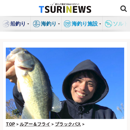
コ
ン
テ
船釣り
海釣り
海釣り施設
ソルト
ン
ツ
へ
ス
キ
ッ
プ
TOP
>
ルアー＆フライ
>
ブラックバス
>