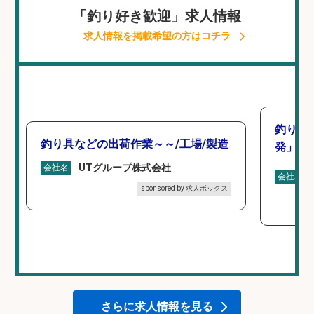
「釣り好き歓迎」求人情報
求人情報を掲載希望の方はコチラ
釣り好
釣り具などの出荷作業～～/工場/製造
発」/D
UTグループ株式会社
会社名
会社名
sponsored by 求人ボックス
さらに求人情報を見る