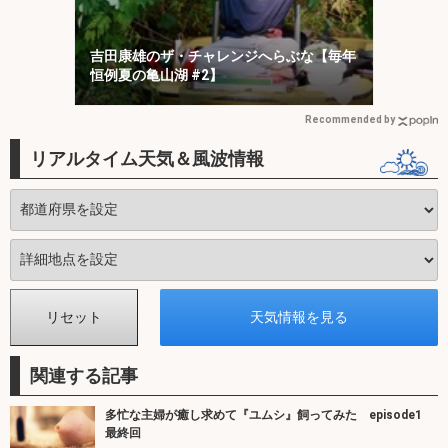
吉田康雄のザ・チャレンジへらぶな【毎年
恒例夏の亀山湖 #2】
Recommended by
リアルタイム天気＆風波情報
関連する記事
多忙な主婦が癒し求めて『ユムシ』飼ってみた episode1
最終回