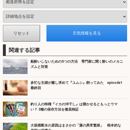
関連する記事
船酔いしないための5つの方法 専門家に聞く酔いのメカニ
ズムと対策
多忙な主婦が癒し求めて『ユムシ』飼ってみた episode1
最終回
釣り人の特権『イカの沖干し』は寝かせるともっとウマ
い？ 3種の保存方法を徹底検証
大規模断水の原因はまさかの「藻の異常繁殖」 根本的な