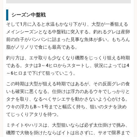
シーズン中盤戦
そして1月に入ると水温もかなり下がり、大型が一番狙える
メインシーズンとなる中盤戦に突入する。釣れるグレは産卵
前の白子がパンパンに詰まった見事な魚体が多い。もちろん
脂がノリノリで食にも最高である。
釣り方は、エサ取りも少なくなり磯際をじっくり狙える時期
である。タナは3～4ヒロからスタートし、状況によっては4
～6ヒロまで下げて狙っていこう。
この時期は大型が狙える時期ではあるが、その反面グレの食
いも確実に悪くなる。仕掛けは浮力のあるウキでしっかりと
タナを取り、なるべくサシエサを動かさないよう心がける。
ウキの浮力もB～1号までと幅広く持ち、狙いのタナを決め
てじっくりアタリを待つ。
ミチイトやハリスは、大型狙いならば必ず太仕掛けで挑み、
磯際で大物を掛けたならばイトは出さずに、サオで限界まで