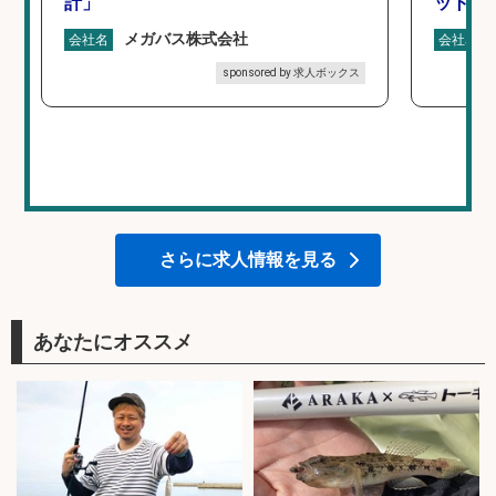
計」
ットを
メガバス株式会社
会社名
会社名
sponsored by 求人ボックス
さらに求人情報を見る
あなたにオススメ