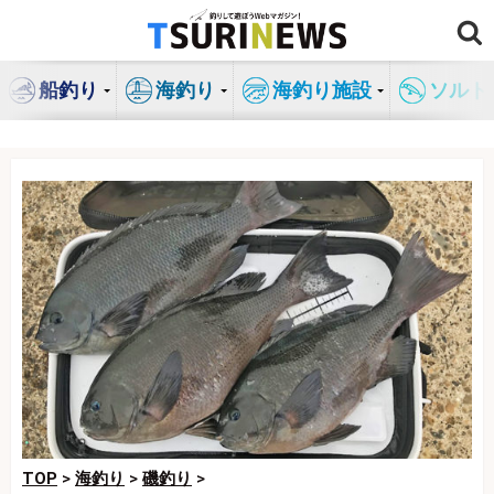
コ
ン
テ
船釣り
海釣り
海釣り施設
ソルト
ン
ツ
へ
ス
キ
ッ
プ
TOP
>
海釣り
>
磯釣り
>