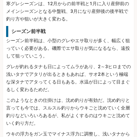
寒グレシーズンは、12月からの前半戦と1月に入り産卵前の
メインシーズンとなる中盤戦、3月になり産卵後の後半戦で
釣り方や狙いが大きく変わる。
シーズン前半戦
シーズン前半戦は、小型のグレやエサ取りが多く、幅広く狙
っていく必要がある。磯際でエサ取りが気になるなら、遠投
して狙っていこう。
グレが釣れるタナも日によってムラがあり、2～3ヒロまでの
浅いタナでアタリが出るときもあれば、サオ2本という極端
な深タナでアタってくる日もある。水温が日によって目まぐ
るしく変わるためだ。
このようなときの仕掛けは、沈め釣りが有効だ。沈め釣りと
言っても今では、スルスル釣りからウキごと沈めていく全層
釣りなどいろいろあるが、私がよくするのはウキごと沈めて
いく釣り方だ。
ウキの浮力をガン玉でマイナス浮力に調整し、浅いタナから