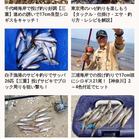
千代崎海岸で投げ釣り好調【三
東京湾のハゼ釣りを楽しもう
重】速めの誘いで17cm良型シロ
【タックル・仕掛け・エサ・釣
ギスをキャッチ！
り方・レシピを解説】
白子漁港のサビキ釣りでサッパ
三浦海岸での投げ釣りで17cm頭
26匹【三重】投げサビキでブロ
にシロギス21尾！【神奈川】2
ック周りを狙い撃ち！
～4色付近でヒット