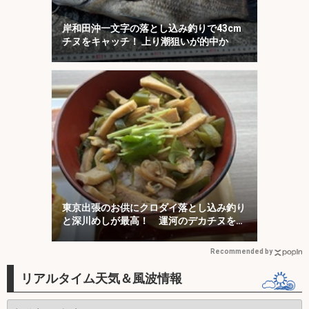
岸和田沖一文字の落とし込み釣りで43cm
チヌをキャッチ！ 上り潮狙いが的中か
東京出張のお供にクロダイ落とし込み釣り
と深川めしが最高！ 運河のデカチヌを狙
ってみた
Recommended by
リアルタイム天気＆風波情報