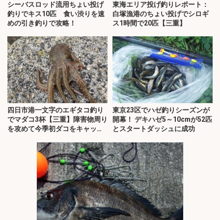
シーバスロッド流用ちょい投げ
東海エリア投げ釣りレポート：
釣りでキス10匹 食い渋りを速
白塚漁港のちょい投げでシロギ
めの引き釣りで攻略！
ス1時間で20匹【三重】
四日市港一文字のエギタコ釣り
東京23区でハゼ釣りシーズンが
でマダコ3杯【三重】障害物周り
開幕！ デキハゼ5～10cmが52匹
を攻めて今季初ダコをキャッ
とスタートダッシュに成功
チ！