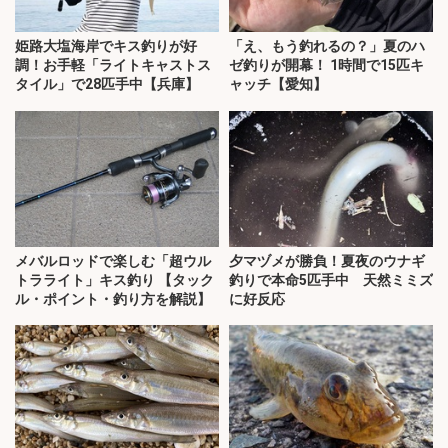
姫路大塩海岸でキス釣りが好
「え、もう釣れるの？」夏のハ
調！お手軽「ライトキャストス
ゼ釣りが開幕！ 1時間で15匹キ
タイル」で28匹手中【兵庫】
ャッチ【愛知】
メバルロッドで楽しむ「超ウル
夕マヅメが勝負！夏夜のウナギ
トラライト」キス釣り 【タック
釣りで本命5匹手中 天然ミミズ
ル・ポイント・釣り方を解説】
に好反応