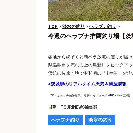
TOP
>
淡水の釣り
>
ヘラブナ釣り
>
今週のヘラブナ推薦釣り場【茨
各地から続ぞくと新ベラ放流の便りが届き
県稲敷市を流れる上の島新川をピックアッ
伝統の佐原向地で令和初の「1年生」を狙
●
茨城県のリアルタイム天気＆風波情報
（アイキャッチ画像提供：週刊へらニュース APC・中村直樹）
TSURINEWS編集部
ヘラブナ釣り
淡水の釣り