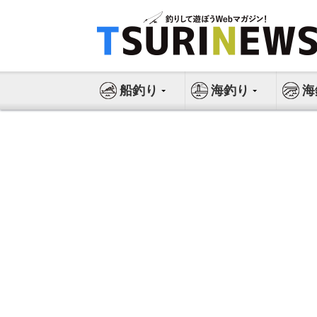
コ
ン
テ
ン
ツ
船釣り
海釣り
海
へ
ス
キ
ッ
プ