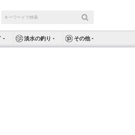
検
検
索:
索
イ
淡水の釣り
その他