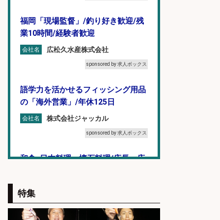
福岡「現場監督」/釣り好き歓迎/残
業10時間/経験者歓迎
広松久水産株式会社
会社名
sponsored by 求人ボックス
語学力を活かせるフィッシング用品
の「海外営業」/年休125日
株式会社ジャッカル
会社名
sponsored by 求人ボックス
和食, 日本料理・懐石料理/店長・店
長候補/本物を知る大人の隠れ家!魚
の価値を上げ、地域を元気に!店長候
特集
補募集
酒場あらかぶ 酒場あらかぶ
会社名