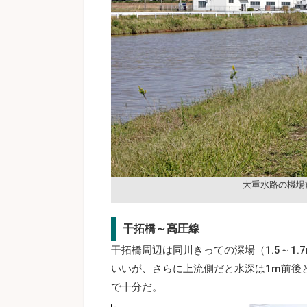
大重水路の機場
干拓橋～高圧線
干拓橋周辺は同川きっての深場（1.5～1
いいが、さらに上流側だと水深は1m前後
で十分だ。