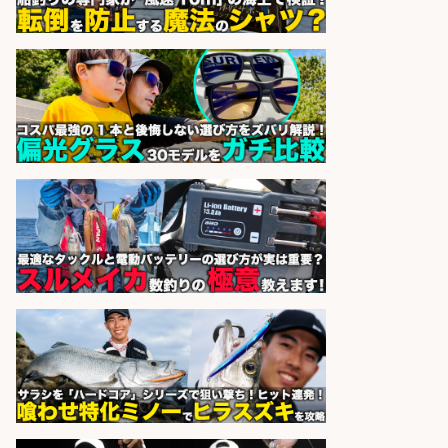
天草の魚と馬刺しの店 魚粋 天草
会社名
の魚と馬刺しの店 魚粋
sponsored by 求人ボックス
福岡/未経験歓迎「ルート営業」/釣
り好き歓迎/インセンティブ
広松久水産株式会社
会社名
sponsored by 求人ボックス
レジ打ち/日払いOK/おさかなの三枚
おろし/新潟県/小千谷市
株式会社G&G
会社名
sponsored by 求人ボックス
さらに求人情報を見る