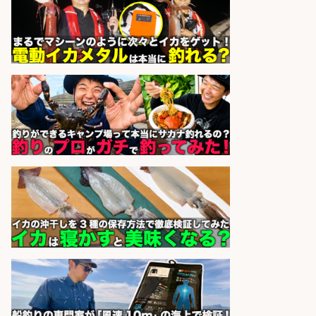
sponsored by 求人ボックス
釣り好き必見「釣具の設計開
発」/DAIWA公認製品/年休117日
株式会社スポーツライフプラネ
会社名
ッツ
sponsored by 求人ボックス
倉庫での釣り用品の軽作業スタッ
フ/未経験歓迎/交通費支給/制服貸
与/正社員登用あり
株式会社REnista
会社名
sponsored by 求人ボックス
和食, 居酒屋/キッチンスタッフ/天草
の魚と馬刺しの店 キッチンスタッフ
正社員募集