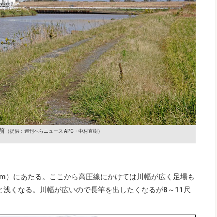
前
（提供：週刊へらニュース APC・中村直樹）
.7m）にあたる。ここから高圧線にかけては川幅が広く足場も
と浅くなる。川幅が広いので長竿を出したくなるが8～11尺