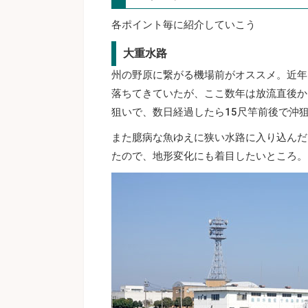
各ポイント毎に紹介していこう
大重水路
州の野原に繋がる機場前がオススメ。近年は
落ちてきていたが、ここ数年は放流直後か
狙いで、数日経過したら15尺竿前後で沖
また臆病な魚ゆえに狭い水路に入り込んだ
たので、地形変化にも着目したいところ。