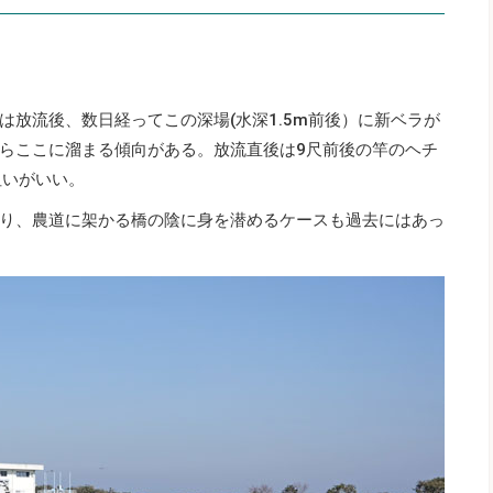
放流後、数日経ってこの深場(水深1.5m前後）に新ベラが
らここに溜まる傾向がある。放流直後は9尺前後の竿のヘチ
狙いがいい。
り、農道に架かる橋の陰に身を潜めるケースも過去にはあっ