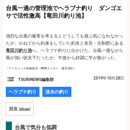
台風一過の管理池でヘラブナ釣り ダンゴエ
サで活性激高【竜田川釣り池】
強烈な台風の被害を考えるとどうしても遊ぶ気になれなかっ
たが、かねてから約束をしていた釣友と奈良・生駒郡にある
竜田川釣り池
へ、ヘラブナ釣りに出かけた。台風一過ながら
風が強い状況下だったが、午後から好調に竿が曲がった。
（アイキャッチ画像提供：WEBライター・森宮清釣）
2019年10月28日
TSURINEWS編集部
ヘラブナ釣り
淡水の釣り
目次
[
show
]
台風で気分も低調