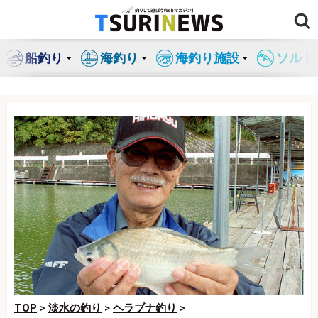
コ
ン
テ
船釣り
海釣り
海釣り施設
ソルト
ン
ツ
へ
ス
キ
ッ
プ
TOP
>
淡水の釣り
>
ヘラブナ釣り
>