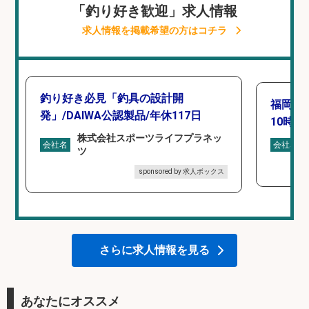
「釣り好き歓迎」求人情報
求人情報を掲載希望の方はコチラ
釣り好き必見「釣具の設計開
福岡「
発」/DAIWA公認製品/年休117日
10時間
株式会社スポーツライフプラネッ
会社名
会社名
ツ
sponsored by 求人ボックス
さらに求人情報を見る
あなたにオススメ