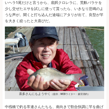
いヘラ1尾だけと言うから、底餌クロレラに、荒麩バラケを
少し交ぜたエサを試しに使って貰ったら、いきなり悲鳴のよ
うな声が。聞くと打ち込んだ途端にアタリが出て、良型が竿
を大きく絞ったと大喜びだ。
喜多さんにもようやく
（提供：WEBライター・森宮清釣）
中桟橋で釣る常連さんたちも、南向きで割合快調に竿を曲げ