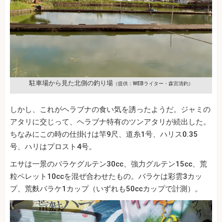
駐車場から見た北側の釣り場
（提供：WEBライター・森宮清釣）
しかし、これがヘラブナの食い気を誘ったようだ。ジャミの
アタリに交じって、ヘラブナ特有のツンアタリが続出した。
ちなみにこの時の仕掛けは竿9尺、道糸1号、ハリス0.35
号、ハリはプロスト4号。
エサは一景のバラケグルテン30cc、強力グルテン15cc、荒
粒ペレット10ccを混ぜ合わせたもの。バラケは彩雲3カッ
プ、荒麩バラケ1カップ（いずれも50ccカップで計測）。