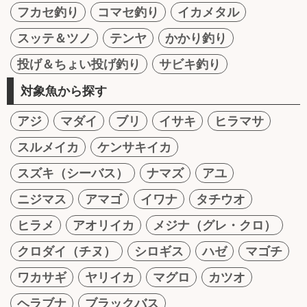
フカセ釣り
コマセ釣り
イカメタル
スッテ＆ツノ
テンヤ
かかり釣り
投げ＆ちょい投げ釣り
サビキ釣り
対象魚から探す
アジ
マダイ
ブリ
イサキ
ヒラマサ
スルメイカ
ケンサキイカ
スズキ（シーバス）
ナマズ
アユ
ニジマス
アマゴ
イワナ
タチウオ
ヒラメ
アオリイカ
メジナ（グレ・クロ）
クロダイ（チヌ）
シロギス
ハゼ
マゴチ
ワカサギ
ヤリイカ
マグロ
カツオ
ヘラブナ
ブラックバス