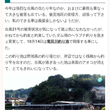
今年は強烈な台風の当たり年なのか。おまけに豪雨も重なっ
て大きな被害も出ている。被災地区の皆様方、頑張って下さ
い。私のできる事は義援金しかないようだが。
台風21号の被害状況が気になって遊ぶ気になれなかったが、
かねてから釣友と約束していたダム湖のヘラブナ釣りを急き
ょ変更して、10月14日は
竜田川釣り池
で我慢する事にし
た。
この釣り池は野池風の釣り場だが、岸辺ではなく桟橋から釣
り竿を出すのだ。台風が過ぎ去った池は表面のアオコが消え
て、とてもきれいになっている。