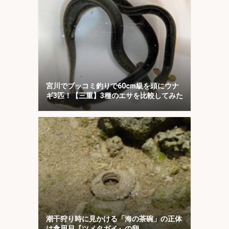
宮川でブッコミ釣りで60cm級を頭にウナ
ギ3匹！【三重】3種のエサを比較してみた
潮干狩り時に見かける「海の茶碗」の正体
は食用貝『ツメタガイ』の卵