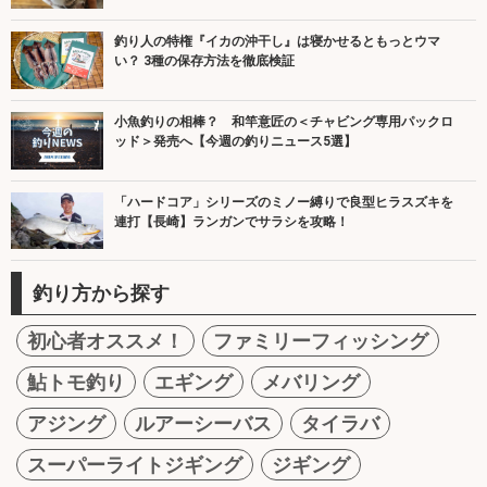
釣り人の特権『イカの沖干し』は寝かせるともっとウマ
い？ 3種の保存方法を徹底検証
小魚釣りの相棒？ 和竿意匠の＜チャビング専用パックロ
ッド＞発売へ【今週の釣りニュース5選】
「ハードコア」シリーズのミノー縛りで良型ヒラスズキを
連打【長崎】ランガンでサラシを攻略！
釣り方から探す
初心者オススメ！
ファミリーフィッシング
鮎トモ釣り
エギング
メバリング
アジング
ルアーシーバス
タイラバ
スーパーライトジギング
ジギング