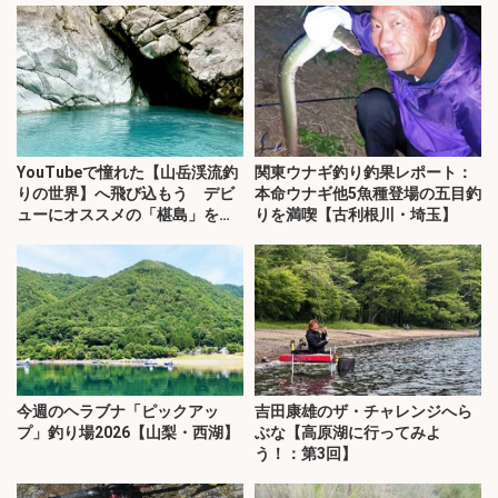
YouTubeで憧れた【山岳渓流釣
関東ウナギ釣り釣果レポート：
りの世界】へ飛び込もう デビ
本命ウナギ他5魚種登場の五目釣
ューにオススメの「椹島」を紹
りを満喫【古利根川・埼玉】
介！
今週のヘラブナ「ピックアッ
吉田康雄のザ・チャレンジへら
プ」釣り場2026【山梨・西湖】
ぶな【高原湖に行ってみよ
う！：第3回】