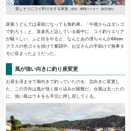
楽しそうにコイ釣りをする家族
（提供：WEBライター・森宮清釣）
尿素うどんでは昼前になっても無釣果。「午後からはダンゴ
で釣ろう」と、喜多氏と話している最中に、コイ釣りエリア
が騒々しい、ふと目をやると、なんとあの僕ちゃんが60cm
クラスの色ゴイを掛けて奮闘中。お父さんの手助けで無事タ
モに収まったようだった。
風が強い向きに釣り座変更
お昼を済ませて南向きで釣っていたのを、北向きに変更し
た。この方向は風が強く振り込みが困難だ。台風は去ったの
に、強い風はウキをも手元に押し戻してくる。