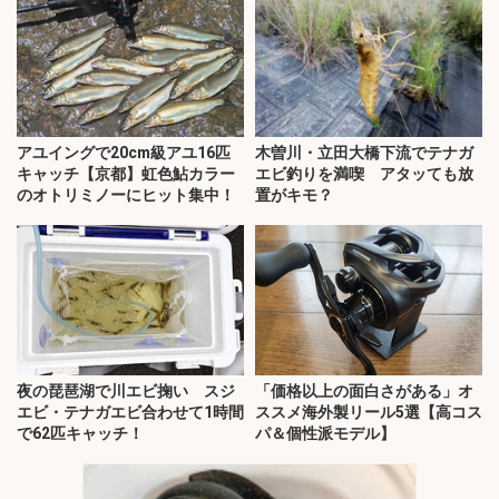
アユイングで20cm級アユ16匹
木曽川・立田大橋下流でテナガ
キャッチ【京都】虹色鮎カラー
エビ釣りを満喫 アタッても放
のオトリミノーにヒット集中！
置がキモ？
夜の琵琶湖で川エビ掬い スジ
「価格以上の面白さがある」オ
エビ・テナガエビ合わせて1時間
ススメ海外製リール5選【高コス
で62匹キャッチ！
パ＆個性派モデル】