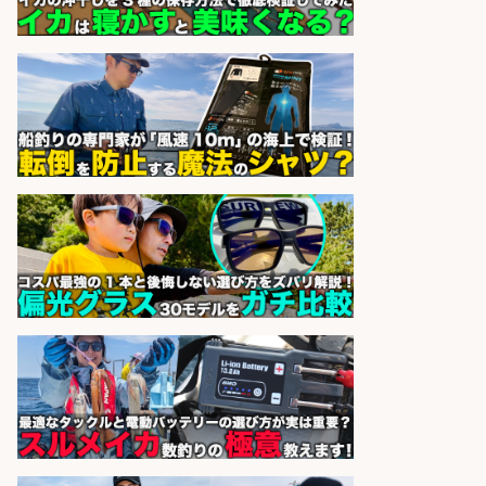
日払いOKで即日収入/軽作業・物流
その他/「9月末までの短期」釣り具
のピッキング作業など/残業少なめ/
日勤&土日休み/未経験OK!
UTエージェント株式会社 関西第
会社名
二CU
sponsored by 求人ボックス
営業事務/「大津市」釣り具メーカ
ーの物流事務・営業アシスタント/
小野駅から徒歩6分/「時給1,300
円」/大型連休あり×残業なし×土日
祝休み/滋賀県
株式会社ホットスタッフ滋賀
会社名
sponsored by 求人ボックス
和食, 日本料理・懐石料理/店長・店