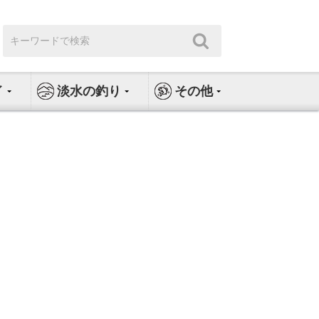
検
検
索:
索
イ
淡水の釣り
その他