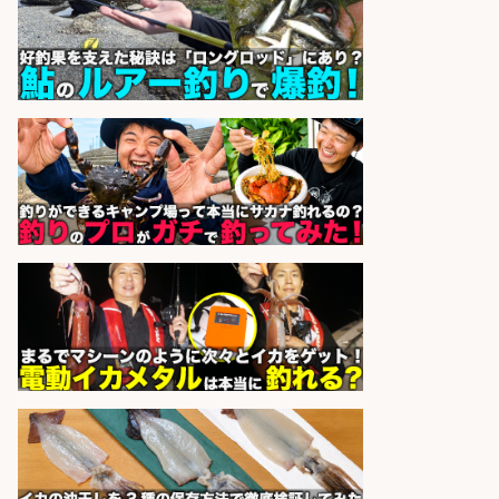
株式会社コムライン
会社名
sponsored by 求人ボックス
精肉・青果・鮮魚販売/お魚のカッ
トや商品の陳列業務/時間選べる×未
経験歓迎×残業少なめ/鹿児島県/志
布志市
株式会社ホットスタッフ鹿児島
会社名
sponsored by 求人ボックス
コンビニ/広島県/調理なし・軽作業
スタート お魚のパック詰め 品出し/
週4日から勤務OK/希望休が取得で
きる
株式会社ホットスタッフ五日市
会社名
sponsored by 求人ボックス