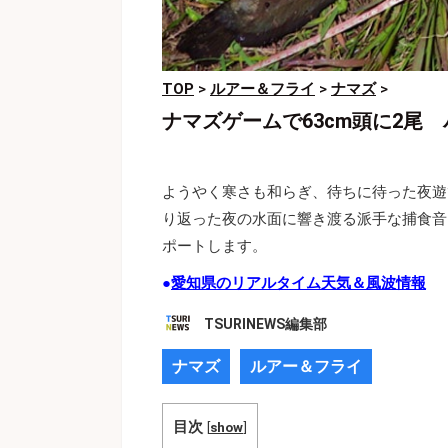
TOP
>
ルアー＆フライ
>
ナマズ
>
ナマズゲームで63cm頭に2尾
ようやく寒さも和らぎ、待ちに待った夜遊
り返った夜の水面に響き渡る派手な捕食音
ポートします。
●
愛知県のリアルタイム天気＆風波情報
TSURINEWS編集部
ナマズ
ルアー＆フライ
目次
[
show
]