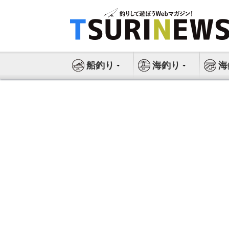
コ
ン
テ
ン
ツ
船釣り
海釣り
海
へ
ス
キ
ッ
プ