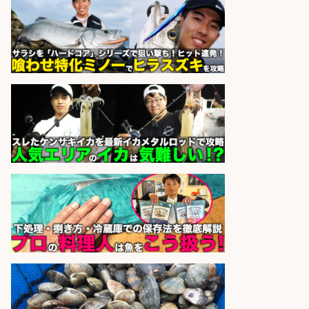
長候補/旬と手作りにこだわる!さか
なの価値を上げ、地域を元気に!店長
候補募集
博多 華吉 博多 華吉
会社名
sponsored by 求人ボックス
さらに求人情報を見る