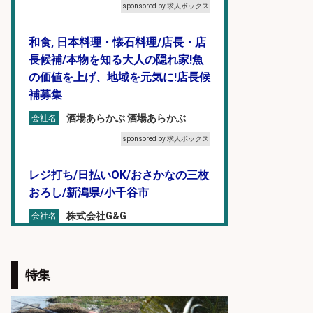
sponsored by 求人ボックス
和食, 日本料理・懐石料理/店長・店
長候補/本物を知る大人の隠れ家!魚
の価値を上げ、地域を元気に!店長候
補募集
酒場あらかぶ 酒場あらかぶ
会社名
sponsored by 求人ボックス
レジ打ち/日払いOK/おさかなの三枚
おろし/新潟県/小千谷市
株式会社G&G
会社名
sponsored by 求人ボックス
魚の「バイヤー」貴方の目利きでヒ
特集
ットを生む、裁量バイヤー募集