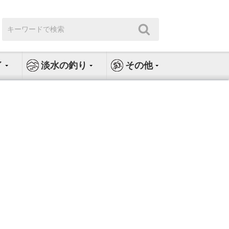
検
検
索:
索
イ
淡水の釣り
その他