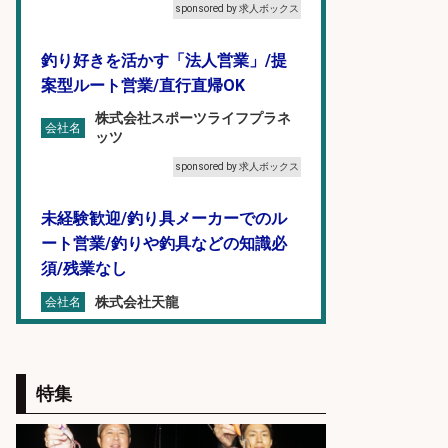
sponsored by 求人ボックス
釣り好きを活かす「法人営業」/提
案型ルート営業/直行直帰OK
株式会社スポーツライフプラネ
会社名
ッツ
sponsored by 求人ボックス
未経験歓迎/釣り具メーカーでのル
ート営業/釣りや釣具などの知識必
須/残業なし
株式会社天龍
会社名
sponsored by 求人ボックス
倉庫での釣り用品の軽作業スタッ
特集
フ/未経験歓迎/交通費支給/制服貸
与/正社員登用あり