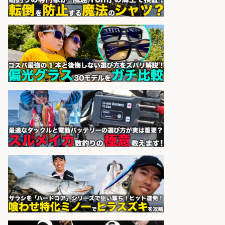
sponsored by 求人ボックス
和食, 居酒屋/キッチンスタッフ/天草
の魚と馬刺しの店 キッチンスタッフ
正社員募集
天草の魚と馬刺しの店 魚粋 天草
会社名
の魚と馬刺しの店 魚粋
sponsored by 求人ボックス
倉庫での釣り用品の軽作業スタッ
フ/未経験歓迎/交通費支給/制服貸
与/正社員登用あり
株式会社REnista
会社名
sponsored by 求人ボックス
さらに求人情報を見る