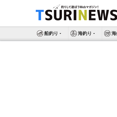
コ
ン
テ
ン
ツ
船釣り
海釣り
海
へ
ス
キ
ッ
プ