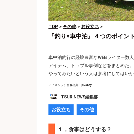
TOP
>
その他
>
お役立ち
>
『釣り×車中泊』４つのポイン
車中泊釣行の経験豊富なWEBライター数
アイテム、トラブル事例などをまとめた。
やってみたいという人は参考にしてはいか
アイキャッチ画像出典：pixabay
TSURINEWS編集部
お役立ち
その他
１，食事はどうする？