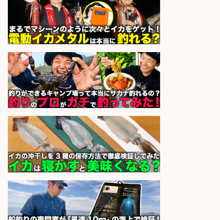
株式会社REnista
会社名
sponsored by 求人ボックス
語学力を活かせるフィッシング用品
の「海外営業」/年休125日
株式会社ジャッカル
会社名
sponsored by 求人ボックス
釣り具のかんたん軽作業/高収入/交
通費支給/制服貸与/正社員登用あり
株式会社REnista
会社名
sponsored by 求人ボックス
オキアミをはじめとする釣り餌の
「製造」/釣り好き歓迎
広松久水産株式会社
会社名