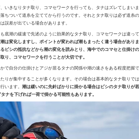
ず、いきなりタナ取り、コマセワークを行っても、タナはズレてしまい
。落ちついて道糸を立ててから行うのです。それとタナ取りは必ず道糸
では誤差が出ている場合があります。
ても底潮の緩速で先述のように効果的なタナ取り、コマセワークは違っ
て潮は変化しますし、ポイントが変われば潮もまったく違う場合があり
れるビシの抵抗などから潮の変化を読みとり、海中でのコマセと仕掛け
ナ取り、コマセワークを行うことが大切です。
るかで自分の仕掛けとアジが居るタナの関係や潮の速さをある程度把握
あたりが集中することが多くなります。その場合は基本的なタナ取りで
を行います。
潮は緩いのに先針ばかりに掛かる場合はビシのタナ取りが
どタナを下げれば一荷で掛かる可能性もあります。