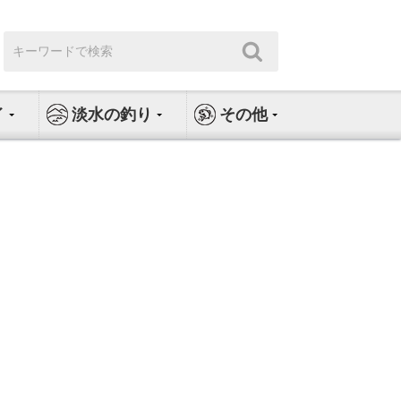
検
検
索:
索
イ
淡水の釣り
その他