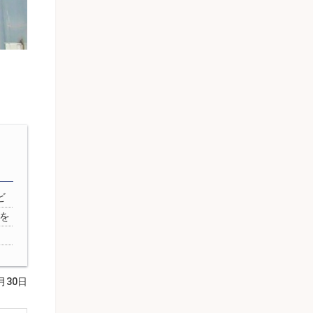
ビ
を
月30日