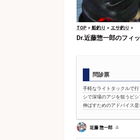
TOP
>
船釣り
>
エサ釣り
>
Dr.近藤惣一郎のフィ
問診票
手軽なライトタックルで行
シで深場のアジを狙うビシ
伸ばすためのアドバイス是
近藤 惣一郎