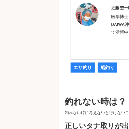
近藤 惣一
医学博士
DAIW
で活躍中
エサ釣り
船釣り
釣れない時は？
釣れない時に考えないと行けない
正しいタナ取りが出