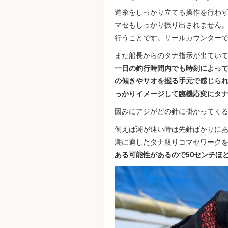
道糸をしっかり立てる操作を行わ
マセもしっかり振り出されません
行うことです。リールカウンター
また船長からのタナ指示が出てい
一日の釣行時間内でも時刻によっ
の傾きやサオを握る手元で感じら
っかりイメージして臨機応変にタ
因みにアジがどの針に掛かってく
例えば潮が速い時は先針ばかりに
潮に適したタナ取りコマセワーク
ある可能性があるので50センチほ