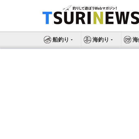
コ
ン
テ
ン
ツ
船釣り
海釣り
海
へ
ス
キ
ッ
プ