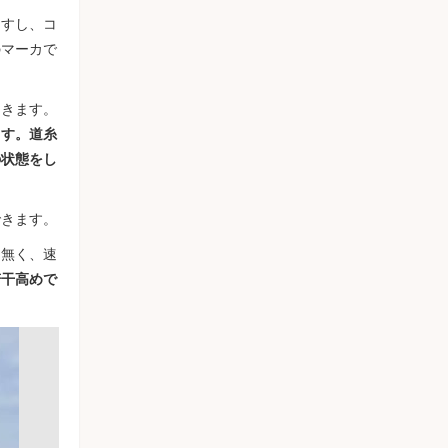
ますし、コ
のマーカで
てきます。
ます。道糸
の状態をし
できます。
は無く、速
若干高めで