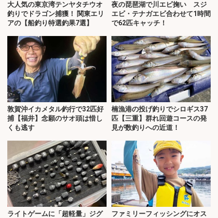
大人気の東京湾テンヤタチウオ
夜の琵琶湖で川エビ掬い スジ
釣りでドラゴン捕獲！ 関東エリ
エビ・テナガエビ合わせて1時間
アの【船釣り特選釣果7選】
で62匹キャッチ！
敦賀沖イカメタル釣行で32匹好
楠漁港の投げ釣りでシロギス37
捕【福井】念願のサオ頭は惜し
匹【三重】群れ回遊コースの発
くも逃す
見が数釣りへの近道！
ライトゲームに「超軽量」ジグ
ファミリーフィッシングにオス