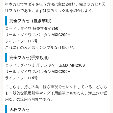
串本カセでマダイを狙う方法は主に2種類。完全フカセと天
秤フカセである。まずは参考タックルを紹介しよう。
完全フカセ（置き竿用）
ロッド：ダイワ 極鋭マダイ360
リール：ダイワ スパルタンMXIC200H
ライン：フロロ5号
これに針のみと言うシンプルな仕掛けだ。
完全フカセ(手持ち用)
ロッド：ダイワ 紅牙テンヤゲームMX MH230B
リール：ダイワ スパルタンMXIC200H
ライン：フロロ4号
こちらは手持ちの為、軽さ重視でセレクトしている。どちら
も一般的な汎用船竿やマダイ用船竿はもちろん、海上釣り堀
用などの流用も可能である。
天秤フカセ