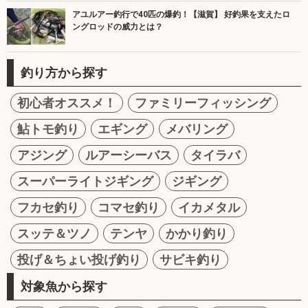
アユルアー釣行で40匹の爆釣！【滋賀】 好釣果を支えたロ
ングロッドの威力とは？
釣り方から探す
初心者オススメ！
ファミリーフィッシング
鮎トモ釣り
エギング
メバリング
アジング
ルアーシーバス
タイラバ
スーパーライトジギング
ジギング
フカセ釣り
コマセ釣り
イカメタル
スッテ＆ツノ
テンヤ
かかり釣り
投げ＆ちょい投げ釣り
サビキ釣り
対象魚から探す