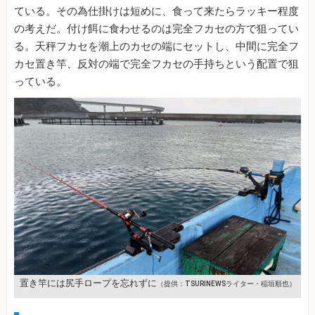
ている。その為仕掛けは短めに、食って来たらラッキー程度
の考えだ。付け餌に食わせるのは完全フカセの方で狙ってい
る。天秤フカセを潮上のカセの端にセットし、中間に完全フ
カセ置き竿、反対の端で完全フカセの手持ちという配置で狙
っている。
置き竿には尻手ロープを忘れずに
（提供：TSURINEWSライター・稲垣順也）