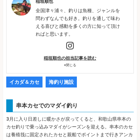
稲垣順也
全国津々浦々、釣りは魚種、ジャンルを
問わずなんでも好き。釣りを通して味わ
える喜びと感動を多くの方に知って頂け
ればと思います。
稲垣順也の担当記事を読む
×
閉じる
イカダ＆カセ
海釣り施設
串本カセでのマダイ釣り
3月に入り日差しに暖かさが戻ってくると、和歌山県串本の
カセ釣りで乗っ込みマダイがシーズンを迎える。串本のカセ
は養殖筏に固定されたカセと親船でポイントまで行きアンカ