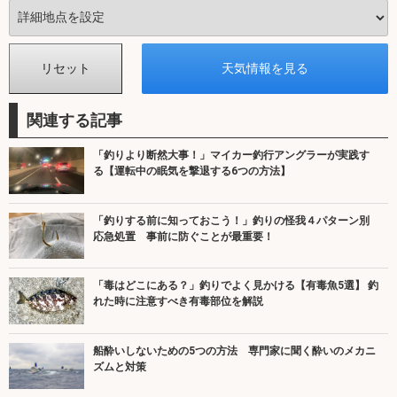
関連する記事
「釣りより断然大事！」マイカー釣行アングラーが実践す
る【運転中の眠気を撃退する6つの方法】
「釣りする前に知っておこう！」釣りの怪我４パターン別
応急処置 事前に防ぐことが最重要！
「毒はどこにある？」釣りでよく見かける【有毒魚5選】 釣
れた時に注意すべき有毒部位を解説
船酔いしないための5つの方法 専門家に聞く酔いのメカニ
ズムと対策