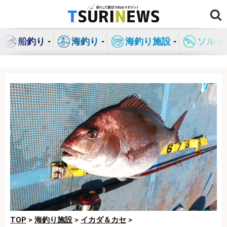
コ
ン
テ
船釣り
海釣り
海釣り施設
ソルト
ン
ツ
へ
ス
キ
ッ
プ
TOP
>
海釣り施設
>
イカダ＆カセ
>