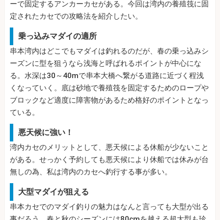
ーで固定するアンカーカセがある。今回は湾内の養殖筏に固
定されたカセでの攻略法を紹介したい。
乗っ込みマダイの適所
串本湾内はどこでもマダイは釣れるのだが、春の乗っ込みシ
ーズンに型を狙うなら浅海と呼ばれるポイントが中心にな
る。水深は30～40mで串本大橋へ繋がる道路に近づく程浅
くなっていく。底は砂地で養殖筏を固定するためのロープや
ブロックなど適度に障害物があるため格好のポイントとなっ
ている。
悪天候に強い！
湾内カセのメリットとして、悪天候による休船が少ないこと
がある。せっかく予約しても悪天候により休船では休みが台
無しの為、私は湾内のカセへ釣行する事が多い。
大型マダイが狙える
串本カセでのマダイ釣りの魅力はなんと言っても大型が出る
事だろう。春と秋のシーズンには80cmを越える超大型も珍