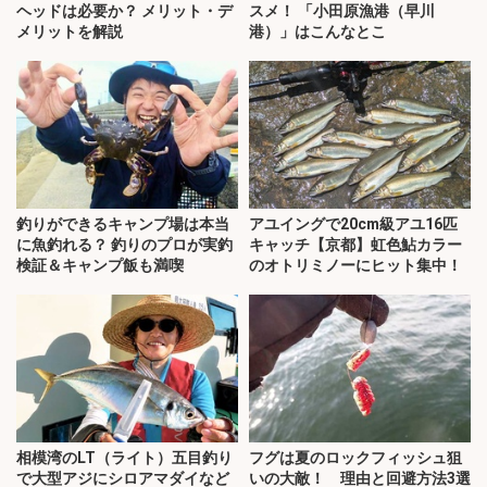
ヘッドは必要か？ メリット・デ
スメ！ 「小田原漁港（早川
メリットを解説
港）」はこんなとこ
釣りができるキャンプ場は本当
アユイングで20cm級アユ16匹
に魚釣れる？ 釣りのプロが実釣
キャッチ【京都】虹色鮎カラー
検証＆キャンプ飯も満喫
のオトリミノーにヒット集中！
相模湾のLT（ライト）五目釣り
フグは夏のロックフィッシュ狙
で大型アジにシロアマダイなど
いの大敵！ 理由と回避方法3選