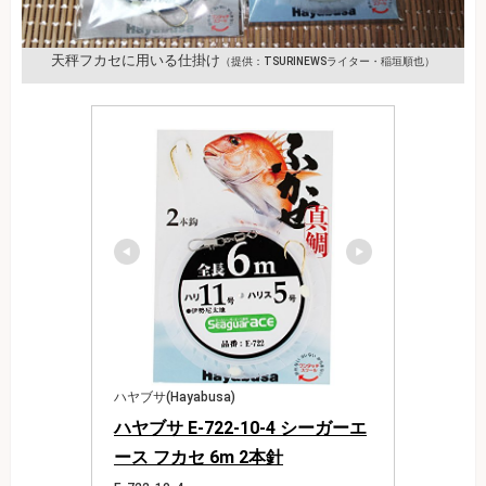
天秤フカセに用いる仕掛け
（提供：TSURINEWSライター・稲垣順也）
ハヤブサ(Hayabusa)
ハヤブサ E-722-10-4 シーガーエ
ース フカセ 6m 2本針