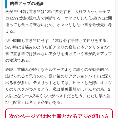
釣果アップの秘訣
潮が早い時は置き竿は1本に変更する、天秤フカセか完全フ
カセかは潮の流れ方で判断する。オマツリした仕掛けには間
違っても食って来ないため、オマツリしない事を最優先に考
える。
渋い時間も置き竿にせず、1本は必ず手持ちで釣りをする。
渋い時は甘噛みのような前アタリの察知と本アタリを合わす
事で置き竿では獲れないアタリを掛けていく事が釣果アップ
の秘訣である。
経験上甘噛みが続くならルアーのように誘うのが効果的だ。
逃げられると思うのか、誘い後のリアクションバイトは深く
出る事が多い。デメリットとしては、ヒットした際にオマツ
リのリスクがつきまとう。私は単独乗船がほとんどの為、2
人以上なら一人2本くらいがベストだと思う。ただし竿の並
び（配置）は考える必要がある。
次のページではお土産となるアジの狙い方