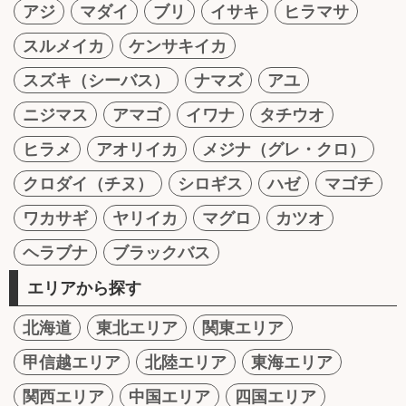
アジ
マダイ
ブリ
イサキ
ヒラマサ
スルメイカ
ケンサキイカ
スズキ（シーバス）
ナマズ
アユ
ニジマス
アマゴ
イワナ
タチウオ
ヒラメ
アオリイカ
メジナ（グレ・クロ）
クロダイ（チヌ）
シロギス
ハゼ
マゴチ
ワカサギ
ヤリイカ
マグロ
カツオ
ヘラブナ
ブラックバス
エリアから探す
北海道
東北エリア
関東エリア
甲信越エリア
北陸エリア
東海エリア
関西エリア
中国エリア
四国エリア