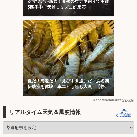
夕マヅメが勝負！夏夜のウナギ釣りで本命
5匹手中 天然ミミズに好反応
夏だ！海老だ！「えびすき漁」だ！浜名湖
伝統漁を体験 車エビも魚も大漁！【静
岡】
Recommended by
リアルタイム天気＆風波情報