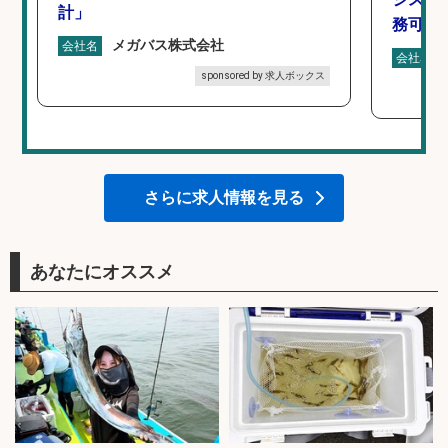
計」
務可/
メガバス株式会社
会社名
会社名
sponsored by 求人ボックス
さらに求人情報を見る
あなたにオススメ