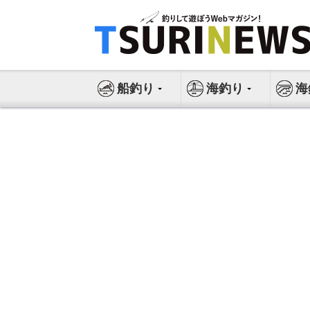
コ
ン
テ
ン
ツ
船釣り
海釣り
海
へ
ス
キ
ッ
プ