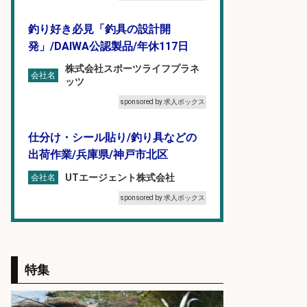
釣り好き必見「釣具の設計開
発」/DAIWA公認製品/年休117日
株式会社スポーツライフプラネ
会社名
ッツ
sponsored by 求人ボックス
仕分け・シール貼り/釣り具などの
出荷作業/兵庫県/神戸市北区
UTエージェント株式会社
会社名
sponsored by 求人ボックス
和食, 居酒屋/キッチンスタッフ/天草
の魚と馬刺しの店 キッチンスタッフ
正社員募集
特集
天草の魚と馬刺しの店 魚粋 天草
会社名
の魚と馬刺しの店 魚粋