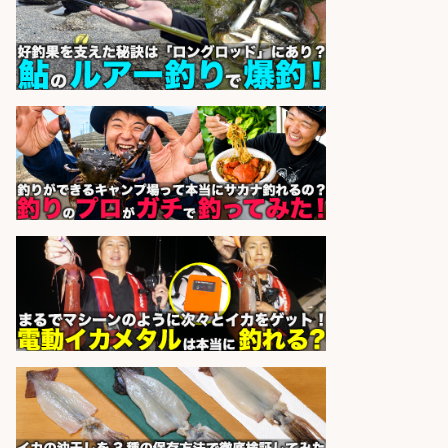
sponsored by 求人ボックス
精肉・青果・鮮魚販売/「志布志
市」お魚のカットや商品の陳列業
務/「時給1,150円〜」/時間選べる×
未経験歓迎×残業少なめ/鹿児島県/
志布志市
株式会社ホットスタッフ鹿児島
会社名
sponsored by 求人ボックス
レジ打ち/日払いOK/おさかなの三枚
おろし/新潟県/小千谷市
株式会社G&G
会社名
sponsored by 求人ボックス
コンビニ/広島県/調理なし・軽作業