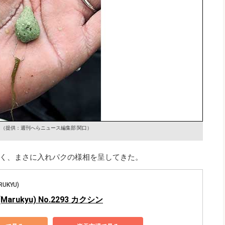
例
（提供：週刊へらニュース編集部 関口）
く、まさに入れパクの様相を呈してきた。
UKYU)
arukyu) No.2293 カクシン