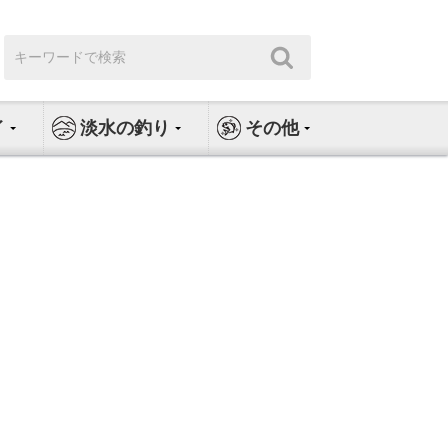
検
検
索:
索
イ
淡水の釣り
その他