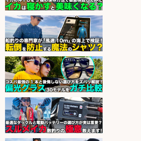
スタート お魚のパック詰め 品出し/
週4日から勤務OK/希望休が取得で
きる
株式会社ホットスタッフ五日市
会社名
sponsored by 求人ボックス
日払いOKで即日収入/製造スタッフ/
「広島市佐伯区」「時給1,200円」
広島市佐伯区周辺でお魚のパック詰
めや品出しスタッフ/週4日〜OK×車
通勤OK×未経験歓迎/広島県/広島市
佐伯区
株式会社ホットスタッフ五日市
会社名
sponsored by 求人ボックス
コンビニ/広島県/調理なし・軽作業
スタート お魚のパック詰め 品出し/