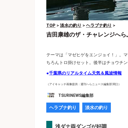
TOP
>
淡水の釣り
>
ヘラブナ釣り
>
吉田康雄のザ・チャレンジへら
テーマは「マゼヒゲをエンジョイ！」。マ
ちろんトロ掛けセット。後半はチョウチン
●
千葉県のリアルタイム天気＆風波情報
（アイキャッチ画像提供：週刊へらニュース編集部 関口）
TSURINEWS編集部
ヘラブナ釣り
淡水の釣り
浅ダナ両ダンゴが好調