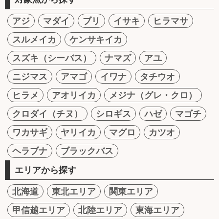
アジ
マダイ
ブリ
イサキ
ヒラマサ
スルメイカ
ケンサキイカ
スズキ（シーバス）
ナマズ
アユ
ニジマス
アマゴ
イワナ
タチウオ
ヒラメ
アオリイカ
メジナ（グレ・クロ）
クロダイ（チヌ）
シロギス
ハゼ
マゴチ
ワカサギ
ヤリイカ
マグロ
カツオ
ヘラブナ
ブラックバス
エリアから探す
北海道
東北エリア
関東エリア
甲信越エリア
北陸エリア
東海エリア