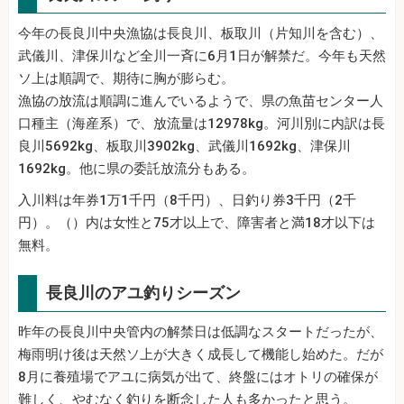
今年の長良川中央漁協は長良川、板取川（片知川を含む）、
武儀川、津保川など全川一斉に6月1日が解禁だ。今年も天然
ソ上は順調で、期待に胸が膨らむ。
漁協の放流は順調に進んでいるようで、県の魚苗センター人
口種主（海産系）で、放流量は12978kg。河川別に内訳は長
良川5692kg、板取川3902kg、武儀川1692kg、津保川
1692kg。他に県の委託放流分もある。
入川料は年券1万1千円（8千円）、日釣り券3千円（2千
円）。（）内は女性と75才以上で、障害者と満18才以下は
無料。
長良川のアユ釣りシーズン
昨年の長良川中央管内の解禁日は低調なスタートだったが、
梅雨明け後は天然ソ上が大きく成長して機能し始めた。だが
8月に養殖場でアユに病気が出て、終盤にはオトリの確保が
難しく、やむなく釣りを断念した人も多かったと思う。