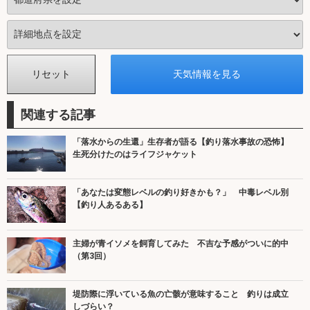
関連する記事
「落水からの生還」生存者が語る【釣り落水事故の恐怖】
生死分けたのはライフジャケット
「あなたは変態レベルの釣り好きかも？」 中毒レベル別
【釣り人あるある】
主婦が青イソメを飼育してみた 不吉な予感がついに的中
（第3回）
堤防際に浮いている魚の亡骸が意味すること 釣りは成立
しづらい？