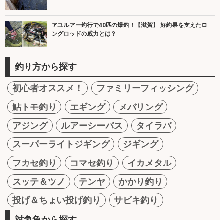
アユルアー釣行で40匹の爆釣！【滋賀】 好釣果を支えたロ
ングロッドの威力とは？
釣り方から探す
初心者オススメ！
ファミリーフィッシング
鮎トモ釣り
エギング
メバリング
アジング
ルアーシーバス
タイラバ
スーパーライトジギング
ジギング
フカセ釣り
コマセ釣り
イカメタル
スッテ＆ツノ
テンヤ
かかり釣り
投げ＆ちょい投げ釣り
サビキ釣り
対象魚から探す