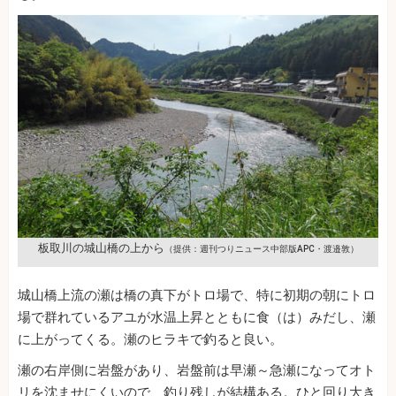
板取川の城山橋の上から
（提供：週刊つりニュース中部版APC・渡邉敦）
城山橋上流の瀬は橋の真下がトロ場で、特に初期の朝にトロ
場で群れているアユが水温上昇とともに食（は）みだし、瀬
に上がってくる。瀬のヒラキで釣ると良い。
瀬の右岸側に岩盤があり、岩盤前は早瀬～急瀬になってオト
リを沈ませにくいので、釣り残しが結構ある。ひと回り大き