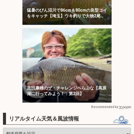
猛暑のびん沼川で86cm＆80cmの良型コイ
をキャッチ【埼玉】ウキ釣りで大物2尾を
攻略
吉田康雄のザ・チャレンジへらぶな【高原
湖に行ってみよう！：第2回】
Recommended by
リアルタイム天気＆風波情報