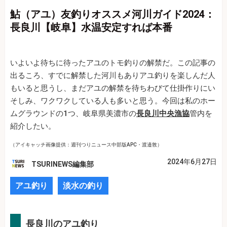
鮎（アユ）友釣りオススメ河川ガイド2024：
長良川【岐阜】水温安定すれば本番
いよいよ待ちに待ったアユのトモ釣りの解禁だ。この記事の
出るころ、すでに解禁した河川もありアユ釣りを楽しんだ人
もいると思うし、まだアユの解禁を待ちわびて仕掛作りにい
そしみ、ワクワクしている人も多いと思う。今回は私のホー
ムグラウンドの1つ、岐阜県美濃市の
長良川中央漁協
管内を
紹介したい。
（アイキャッチ画像提供：週刊つりニュース中部版APC・渡邉敦）
2024年6月27日
TSURINEWS編集部
アユ釣り
淡水の釣り
長良川のアユ釣り