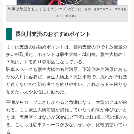
昨年は数型ともまずまずのシーズンだった
（提供：週刊つりニュース中部版
APC・渡邉敦）
長良川支流のおすすめポイント
まずは支流のお勧めポイントは、管内支流の中でも放流量の
多い板取川だ。ポイントは蕨生大橋～城山橋。蕨生大橋の上
下流は、トモ釣り専用区になっている。
駐車スペースも蕨生大橋の右岸河原、下流側左岸河原にある
ため入川は容易だ。蕨生大橋上下流は平瀬で、流れがそれほ
ど速くないので初心者でも釣りやすい。これからトモ釣りを
覚えたい人や女性にお勧めだ。
平瀬からカーブにさしかかると急瀬になり、大型のアユが釣
れる。もし蕨生大橋前後が混雑していたり釣果が伸びないと
きは、専用区ではないが50mほど下流に城山橋上流の瀬があ
る。こちらは駐車スペースが少ないせいか、比較的空いてい
る。