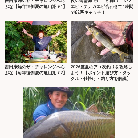
吉田康雄のザ・チャレンジへら
夜の琵琶湖で川エビ掬い スジ
ぶな【毎年恒例夏の亀山湖 #1】
エビ・テナガエビ合わせて1時間
で62匹キャッチ！
吉田康雄のザ・チャレンジへら
2026盛夏のアユ友釣りを攻略し
ぶな【毎年恒例夏の亀山湖 #2】
よう！【ポイント選び方・タッ
クル・仕掛け・釣り方を解説】