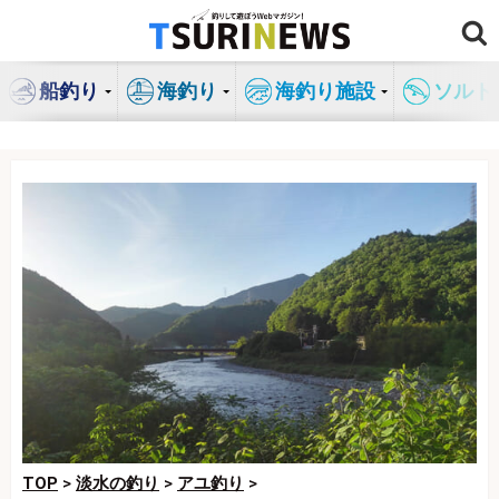
コ
ン
テ
船釣り
海釣り
海釣り施設
ソルト
ン
ツ
へ
ス
キ
ッ
プ
TOP
>
淡水の釣り
>
アユ釣り
>