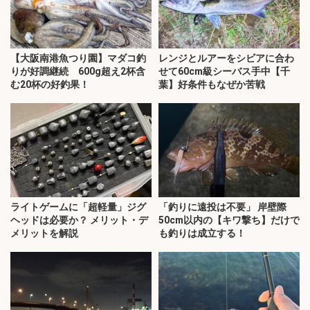
【大阪南港魚つり園】マダコ釣
レンジとルアーをシビアに合わ
りが好調継続 600g超え2杯含
せて60cm級シーバス手中【千
む20杯の好釣果！
葉】好条件もなぜか苦戦
ライトゲームに「超軽量」ジグ
「釣りに遠投は不要」 岸壁際
ヘッドは必要か？ メリット・デ
50cm以内の【キワ撃ち】だけで
メリットを解説
も釣りは成立する！