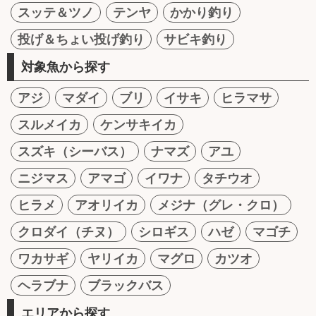
スッテ＆ツノ
テンヤ
かかり釣り
投げ＆ちょい投げ釣り
サビキ釣り
対象魚から探す
アジ
マダイ
ブリ
イサキ
ヒラマサ
スルメイカ
ケンサキイカ
スズキ（シーバス）
ナマズ
アユ
ニジマス
アマゴ
イワナ
タチウオ
ヒラメ
アオリイカ
メジナ（グレ・クロ）
クロダイ（チヌ）
シロギス
ハゼ
マゴチ
ワカサギ
ヤリイカ
マグロ
カツオ
ヘラブナ
ブラックバス
エリアから探す