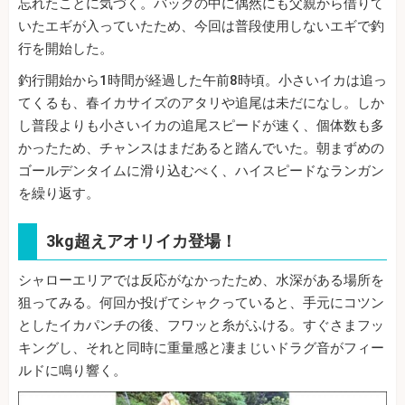
忘れたことに気づく。バックの中に偶然にも父親から借りて
いたエギが入っていたため、今回は普段使用しないエギで釣
行を開始した。
釣行開始から1時間が経過した午前8時頃。小さいイカは追っ
てくるも、春イカサイズのアタリや追尾は未だになし。しか
し普段よりも小さいイカの追尾スピードが速く、個体数も多
かったため、チャンスはまだあると踏んでいた。朝まずめの
ゴールデンタイムに滑り込むべく、ハイスピードなランガン
を繰り返す。
3kg超えアオリイカ登場！
シャローエリアでは反応がなかったため、水深がある場所を
狙ってみる。何回か投げてシャクっていると、手元にコツン
としたイカパンチの後、フワッと糸がふける。すぐさまフッ
キングし、それと同時に重量感と凄まじいドラグ音がフィー
ルドに鳴り響く。