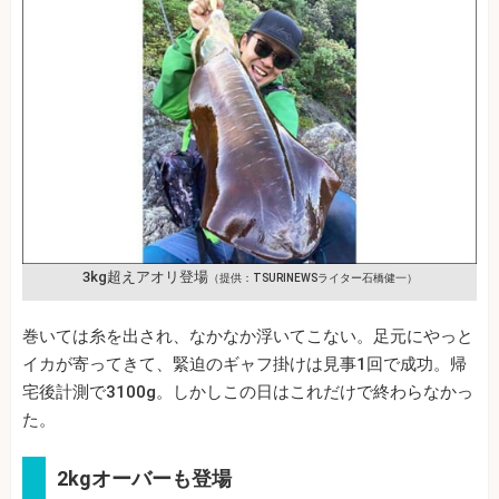
3kg超えアオリ登場
（提供：TSURINEWSライター石橋健一）
巻いては糸を出され、なかなか浮いてこない。足元にやっと
イカが寄ってきて、緊迫のギャフ掛けは見事1回で成功。帰
宅後計測で3100g。しかしこの日はこれだけで終わらなかっ
た。
2kgオーバーも登場