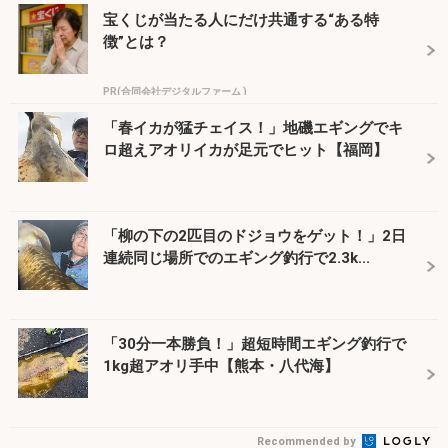
宝くじが当たる人にだけ共通する“ある特
徴”とは？
PR(合同会社デジタルファーム )
「春イカが猛チェイス！」地磯エギングでキ
ロ超えアオリイカが足元でヒット【福岡】
「柳の下の2匹目のドジョウをゲット！」2日
連続同じ場所でのエギング釣行で2.3k...
「30分一本勝負！」超短時間エギング釣行で
1kg超アオリ手中【熊本・八代海】
Recommended by