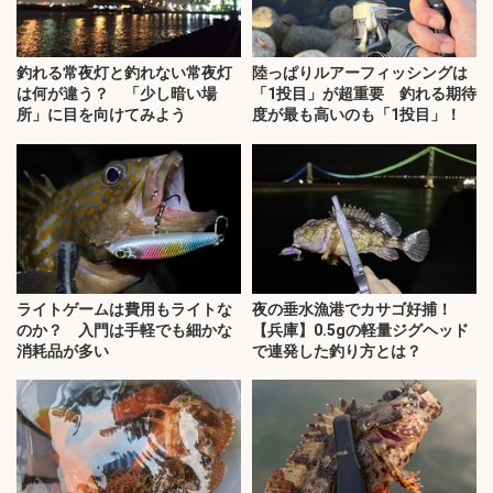
釣れる常夜灯と釣れない常夜灯
陸っぱりルアーフィッシングは
は何が違う？ 「少し暗い場
「1投目」が超重要 釣れる期待
所」に目を向けてみよう
度が最も高いのも「1投目」！
ライトゲームは費用もライトな
夜の垂水漁港でカサゴ好捕！
のか？ 入門は手軽でも細かな
【兵庫】0.5gの軽量ジグヘッド
消耗品が多い
で連発した釣り方とは？