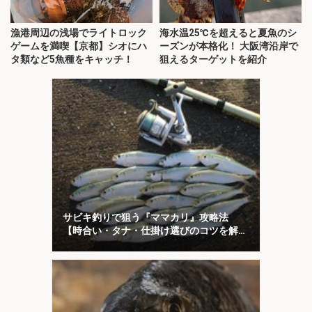
漁港周辺の浅場でライトロック
海水温25℃を超えると夏魚のシ
ゲームを満喫【京都】シオにハ
ーズンが本格化！ 大阪湾沿岸で
タ類など5魚種をキャッチ！
狙えるターゲットを紹介
サビキ釣りで狙う『ママカリ』攻略法
【時合い・タナ・仕掛け選びのコツを解
説】