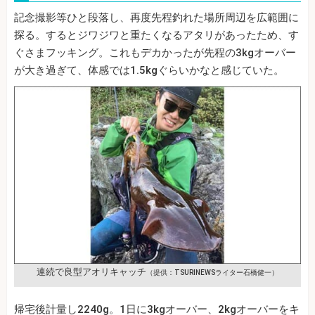
記念撮影等ひと段落し、再度先程釣れた場所周辺を広範囲に
探る。するとジワジワと重たくなるアタリがあったため、す
ぐさまフッキング。これもデカかったが先程の3kgオーバー
が大き過ぎて、体感では1.5kgぐらいかなと感じていた。
連続で良型アオリキャッチ
（提供：TSURINEWSライター石橋健一）
帰宅後計量し2240g。1日に3kgオーバー、2kgオーバーをキ