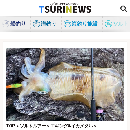
コ
ン
テ
船釣り
海釣り
海釣り施設
ソルト
ン
ツ
へ
ス
キ
ッ
プ
TOP
>
ソルトルアー
>
エギング&イカメタル
>