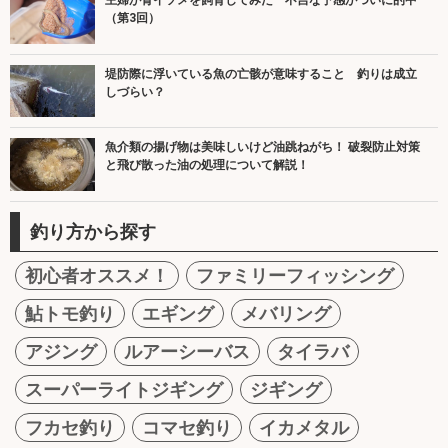
主婦が青イソメを飼育してみた 不吉な予感がついに的中
（第3回）
堤防際に浮いている魚の亡骸が意味すること 釣りは成立
しづらい？
魚介類の揚げ物は美味しいけど油跳ねがち！ 破裂防止対策
と飛び散った油の処理について解説！
釣り方から探す
初心者オススメ！
ファミリーフィッシング
鮎トモ釣り
エギング
メバリング
アジング
ルアーシーバス
タイラバ
スーパーライトジギング
ジギング
フカセ釣り
コマセ釣り
イカメタル