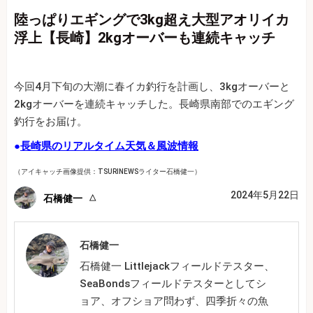
陸っぱりエギングで3kg超え大型アオリイカ
浮上【長崎】2kgオーバーも連続キャッチ
今回4月下旬の大潮に春イカ釣行を計画し、3kgオーバーと
2kgオーバーを連続キャッチした。長崎県南部でのエギング
釣行をお届け。
●
長崎県のリアルタイム天気＆風波情報
（アイキャッチ画像提供：TSURINEWSライター石橋健一）
2024年5月22日
石橋健一
石橋健一
石橋健一 Littlejackフィールドテスター、
SeaBondsフィールドテスターとしてシ
ョア、オフショア問わず、四季折々の魚