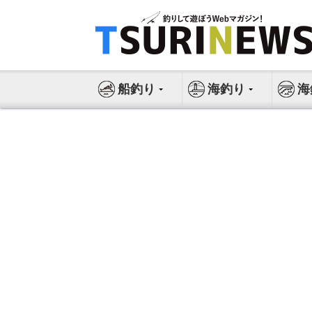
コ
ン
テ
ン
ツ
船釣り
海釣り
海
へ
ス
キ
ッ
プ