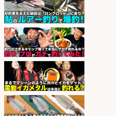
の簡単レジ 未経験も安心の研修あり
1日2h
オーケー株式会社
会社名
sponsored by 求人ボックス
レジカウンター/夕方勤務で時給UP
お釣りの計算不要の簡単レジ1日2時
間
オーケー株式会社
会社名
sponsored by 求人ボックス
レジカウンター/お釣りの計算不要
の簡単レジ 未経験も安心の研修あり
1日2h
オーケー株式会社
会社名
sponsored by 求人ボックス