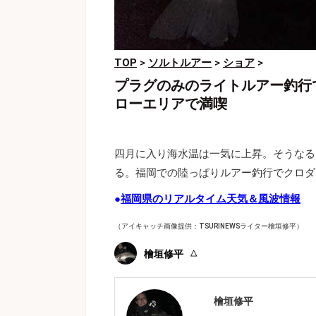
TOP
>
ソルトルアー
>
ショア
>
プラグのみのライトルアー釣行
ローエリアで満喫
四月に入り海水温は一気に上昇。そうなる
る。福岡での陸っぱりルアー釣行でクロダ
●
福岡県のリアルタイム天気＆風波情報
（アイキャッチ画像提供：TSURINEWSライター檜垣修平）
檜垣修平
檜垣修平