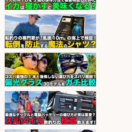
釣り具などの出荷作業～～/工場/製
造
UTグループ株式会社
会社名
sponsored by 求人ボックス
レジカウンター/お釣りの計算不要
の簡単レジ 未経験も安心の研修あり
1日2h
オーケー株式会社
会社名
sponsored by 求人ボックス
キッチンスタッフ/広島県/急募 スー
パーの鮮魚コーナーで魚のカットや
パック詰め/重量物なし/定着率抜群
株式会社ホットスタッフ廿日市
会社名