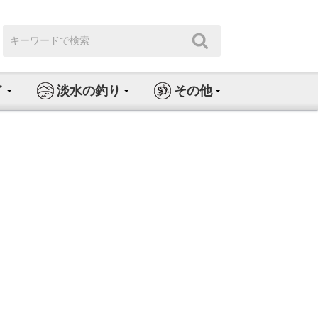
検
検
索:
索
イ
淡水の釣り
その他