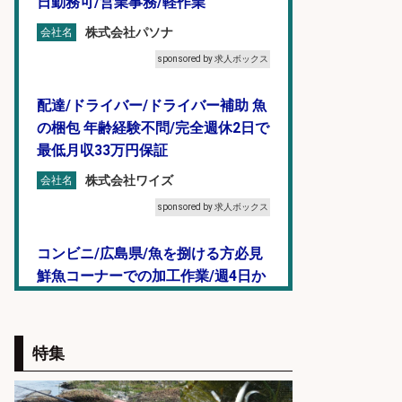
日勤務可/営業事務/軽作業
株式会社パソナ
会社名
sponsored by 求人ボックス
配達/ドライバー/ドライバー補助 魚
の梱包 年齢経験不問/完全週休2日で
最低月収33万円保証
株式会社ワイズ
会社名
sponsored by 求人ボックス
コンビニ/広島県/魚を捌ける方必見
鮮魚コーナーでの加工作業/週4日か
ら勤務OK/残業少なめ
株式会社ホットスタッフ五日市
会社名
特集
sponsored by 求人ボックス
レジカウンター/お釣りの計算不要