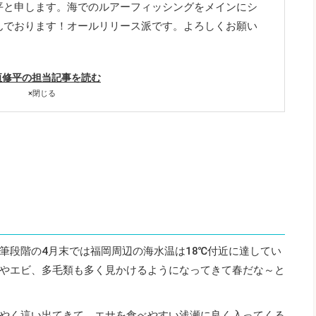
平と申します。海でのルアーフィッシングをメインにシ
んでおります！オールリリース派です。よろしくお願い
垣修平の担当記事を読む
×
閉じる
筆段階の4月末では福岡周辺の海水温は18℃付近に達してい
やエビ、多毛類も多く見かけるようになってきて春だな～と
やく這い出てきて、エサを食べやすい浅瀬に良く入ってくる