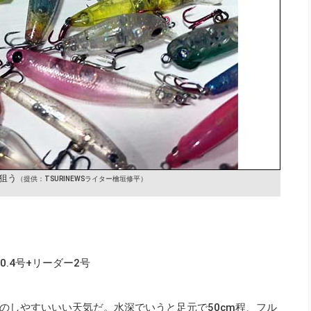
狙う
（提供：TSURINEWSライター檜垣修平）
ン0.4号+リーダー2号
のしやすいいい天気だ。水深でいうと足元で50cm程、フル