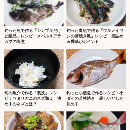
釣った魚で作る「シンプルだけ
釣った青魚で作る「ウルメイワ
ど絶品」レシピ：メバル＆アラ
シの蒲焼き風」レシピ 煮詰め
カブの塩煮
＆香草がポイント
旬の魚介で作る「裏技」レシ
釣った小型魚で作るレシピ：小
ピ：ワタリガニのネズ和え 決
ダイの若狭焼き 優しいだしが
め手のネズとは？
決め手