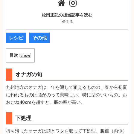
松田正記の担当記事を読む
×
閉じる
レシピ
その他
目次
[
show
]
オナガの旬
九州地方のオナガは一年を通して狙えるものの、春から初夏
に釣れるものは脂がのって美味しい。特に型のいいもの。お
おむね40cmを超すと、脂の率が高い。
下処理
持ち帰ったオナガは頭とワタを取って下処理。腹側（内側）