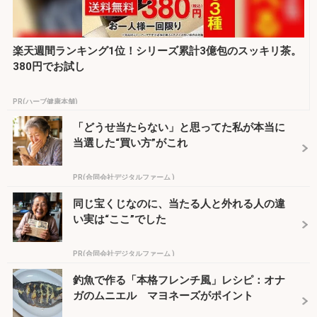
楽天週間ランキング1位！シリーズ累計3億包のスッキリ茶。
380円でお試し
PR(ハーブ健康本舗)
「どうせ当たらない」と思ってた私が本当に
当選した“買い方”がこれ
PR(合同会社デジタルファーム )
同じ宝くじなのに、当たる人と外れる人の違
い実は“ここ”でした
PR(合同会社デジタルファーム )
釣魚で作る「本格フレンチ風」レシピ：オナ
ガのムニエル マヨネーズがポイント