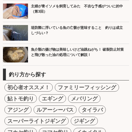
主婦が青イソメを飼育してみた 不吉な予感がついに的中
（第3回）
堤防際に浮いている魚の亡骸が意味すること 釣りは成立
しづらい？
魚介類の揚げ物は美味しいけど油跳ねがち！ 破裂防止対策
と飛び散った油の処理について解説！
釣り方から探す
初心者オススメ！
ファミリーフィッシング
鮎トモ釣り
エギング
メバリング
アジング
ルアーシーバス
タイラバ
スーパーライトジギング
ジギング