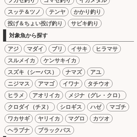
フカセ釣り
コマセ釣り
イカメタル
スッテ＆ツノ
テンヤ
かかり釣り
投げ＆ちょい投げ釣り
サビキ釣り
対象魚から探す
アジ
マダイ
ブリ
イサキ
ヒラマサ
スルメイカ
ケンサキイカ
スズキ（シーバス）
ナマズ
アユ
ニジマス
アマゴ
イワナ
タチウオ
ヒラメ
アオリイカ
メジナ（グレ・クロ）
クロダイ（チヌ）
シロギス
ハゼ
マゴチ
ワカサギ
ヤリイカ
マグロ
カツオ
ヘラブナ
ブラックバス