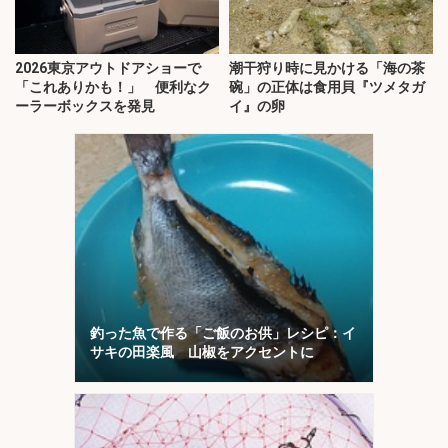
2026東京アウトドアショーで
潮干狩り時に見かける「海の茶
「これありかも！」 便利なク
碗」の正体は食用貝『ツメタガ
ーラーボックスを発見
イ』の卵
釣った魚で作る「ご飯のお供」レシピ：イ
サキの田楽風 山椒をアクセントに