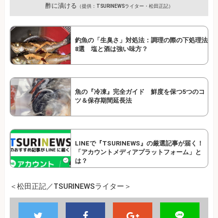
酢に漬ける
（提供：TSURINEWSライター・松田正記）
釣魚の「生臭さ」対処法：調理の際の下処理法
8選 塩と酒は強い味方？
魚の『冷凍』完全ガイド 鮮度を保つ5つのコ
ツ＆保存期間延長法
LINEで『TSURINEWS』の厳選記事が届く！
「アカウントメディアプラットフォーム」と
は？
＜松田正記／TSURINEWSライター＞