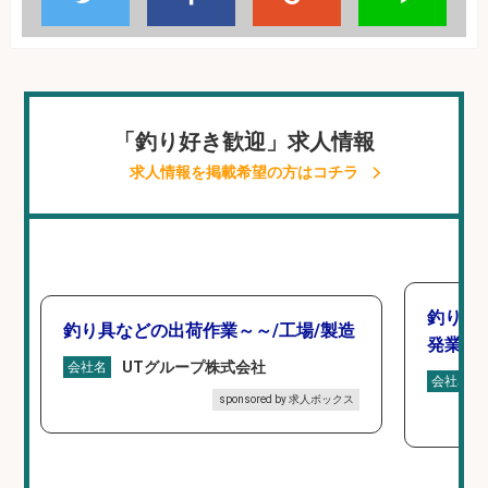
「釣り好き歓迎」求人情報
求人情報を掲載希望の方はコチラ
釣り具
釣り具などの出荷作業～～/工場/製造
発業務
UTグループ株式会社
会社名
会社名
sponsored by 求人ボックス