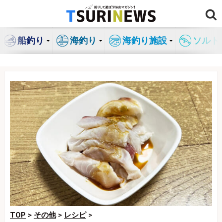
コ
ン
テ
船釣り
海釣り
海釣り施設
ソルト
ン
ツ
へ
ス
キ
ッ
プ
TOP
>
その他
>
レシピ
>