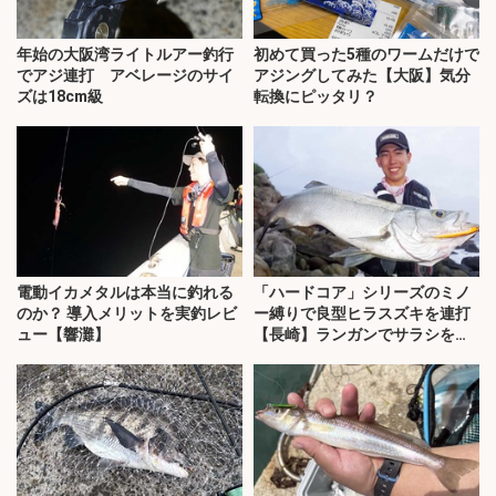
年始の大阪湾ライトルアー釣行
初めて買った5種のワームだけで
でアジ連打 アベレージのサイ
アジングしてみた【大阪】気分
ズは18cm級
転換にピッタリ？
電動イカメタルは本当に釣れる
「ハードコア」シリーズのミノ
のか？ 導入メリットを実釣レビ
ー縛りで良型ヒラスズキを連打
ュー【響灘】
【長崎】ランガンでサラシを攻
略！