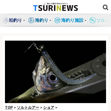
コ
ン
テ
船釣り
海釣り
海釣り施設
ソルト
ン
ツ
へ
ス
キ
ッ
プ
TOP
>
ソルトルアー
>
ショア
>