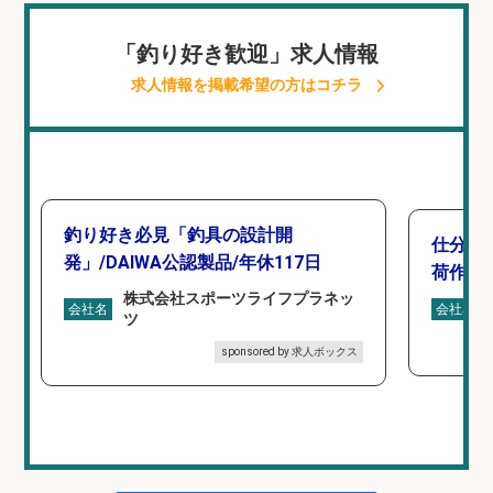
「釣り好き歓迎」求人情報
求人情報を掲載希望の方はコチラ
釣り好き必見「釣具の設計開
仕分け
発」/DAIWA公認製品/年休117日
荷作業
株式会社スポーツライフプラネッ
会社名
会社名
ツ
sponsored by 求人ボックス