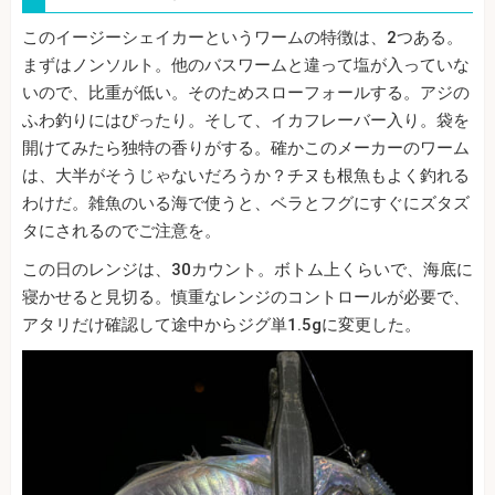
このイージーシェイカーというワームの特徴は、2つある。
まずはノンソルト。他のバスワームと違って塩が入っていな
いので、比重が低い。そのためスローフォールする。アジの
ふわ釣りにはぴったり。そして、イカフレーバー入り。袋を
開けてみたら独特の香りがする。確かこのメーカーのワーム
は、大半がそうじゃないだろうか？チヌも根魚もよく釣れる
わけだ。雑魚のいる海で使うと、ベラとフグにすぐにズタズ
タにされるのでご注意を。
この日のレンジは、30カウント。ボトム上くらいで、海底に
寝かせると見切る。慎重なレンジのコントロールが必要で、
アタリだけ確認して途中からジグ単1.5gに変更した。