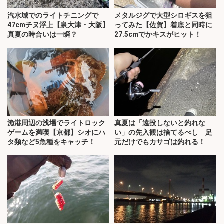
汽水域でのライトチニングで
メタルジグで大型シロギスを狙
47cmチヌ浮上【泉大津・大阪】
ってみた【佐賀】着底と同時に
真夏の時合いは一瞬？
27.5cmでかキスがヒット！
漁港周辺の浅場でライトロック
真夏は「遠投しないと釣れな
ゲームを満喫【京都】シオにハ
い」の先入観は捨てるべし 足
タ類など5魚種をキャッチ！
元だけでもカサゴは釣れる！