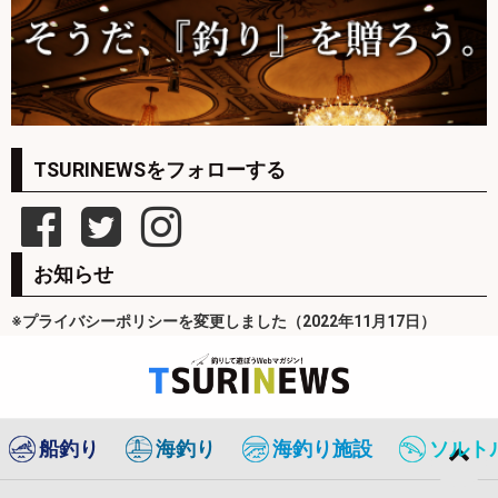
TSURINEWSをフォローする
お知らせ
※プライバシーポリシーを変更しました（2022年11月17日）
船釣り
海釣り
海釣り施設
ソルト