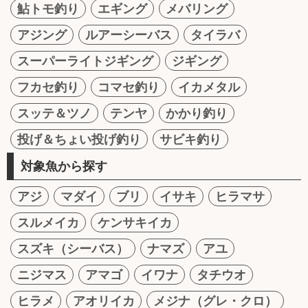
鮎トモ釣り
エギング
メバリング
アジング
ルアーシーバス
タイラバ
スーパーライトジギング
ジギング
フカセ釣り
コマセ釣り
イカメタル
スッテ＆ツノ
テンヤ
かかり釣り
投げ＆ちょい投げ釣り
サビキ釣り
対象魚から探す
アジ
マダイ
ブリ
イサキ
ヒラマサ
スルメイカ
ケンサキイカ
スズキ（シーバス）
ナマズ
アユ
ニジマス
アマゴ
イワナ
タチウオ
ヒラメ
アオリイカ
メジナ（グレ・クロ）