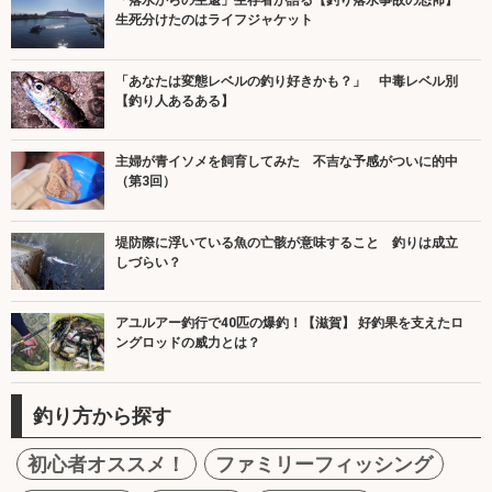
「落水からの生還」生存者が語る【釣り落水事故の恐怖】
生死分けたのはライフジャケット
「あなたは変態レベルの釣り好きかも？」 中毒レベル別
【釣り人あるある】
主婦が青イソメを飼育してみた 不吉な予感がついに的中
（第3回）
堤防際に浮いている魚の亡骸が意味すること 釣りは成立
しづらい？
アユルアー釣行で40匹の爆釣！【滋賀】 好釣果を支えたロ
ングロッドの威力とは？
釣り方から探す
初心者オススメ！
ファミリーフィッシング