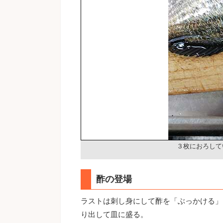
３枚におろして
酢の登場
ラストは刺し身にして酢を「ぶっかける」
り出して皿に盛る。