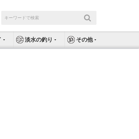
検
検
索:
索
イ
淡水の釣り
その他