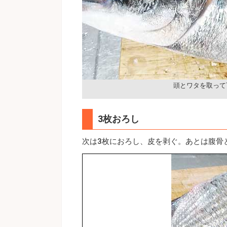
頭とワタを取って
3枚おろし
次は3枚におろし、皮を剥ぐ。あとは腹骨