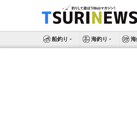
コ
ン
テ
ン
ツ
船釣り
海釣り
海
へ
ス
キ
ッ
プ