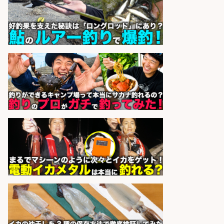
株式会社フーディソン
会社名
sponsored by 求人ボックス
魚の調理経験が活かせる「鮮魚加
工/食品工場スタッフ」
株式会社松屋フーズ
会社名
sponsored by 求人ボックス
配達/ドライバー/ドライバー補助 魚
の梱包 年齢経験不問/完全週休2日で
最低月収33万円保証
株式会社ワイズ
会社名
sponsored by 求人ボックス
釣り好き必見「釣具の設計開
発」/DAIWA公認製品/年休117日