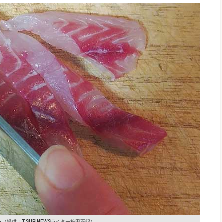
る
（提供：TSURINEWSライター松田正記）