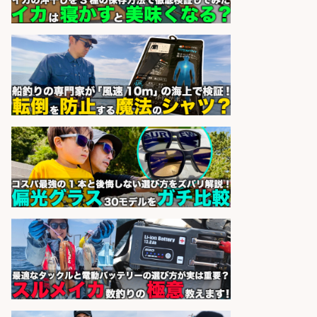
株式会社スポーツライフプラネ
会社名
ッツ
sponsored by 求人ボックス
ホールスタッフ/20代～30代が活躍
中/高時給/週3日～OK/お肉・お魚料
理のキッチンスタッフ@西武池袋/
東京都
株式会社ディンプル
会社名
sponsored by 求人ボックス
日払いOKで即日収入/キッチンスタ
ッフ/「神戸市灘区」お魚の加工や
お刺身の盛り付け/王子公園駅徒歩4
分のスーパー/未経験歓迎のシフト
制日勤/自転車・バイク通勤OK
パーソルファクトリーパートナ
会社名
ーズ株式会社