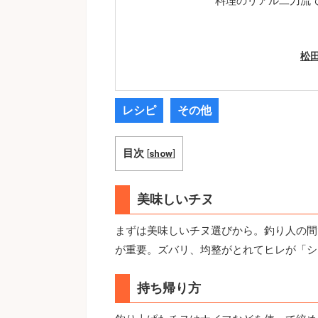
料理のリアル二刀流
松
レシピ
その他
目次
[
show
]
美味しいチヌ
まずは美味しいチヌ選びから。釣り人の間
が重要。ズバリ、均整がとれてヒレが「シ
持ち帰り方