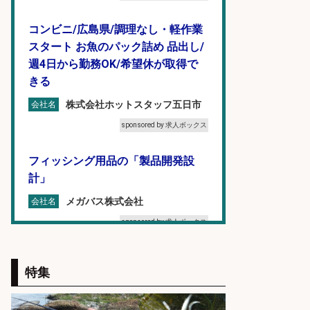
コンビニ/広島県/調理なし・軽作業
スタート お魚のパック詰め 品出し/
週4日から勤務OK/希望休が取得で
きる
株式会社ホットスタッフ五日市
会社名
sponsored by 求人ボックス
フィッシング用品の「製品開発設
計」
メガバス株式会社
会社名
sponsored by 求人ボックス
EC事業責任者候補/飲食業界向け
特集
SaaS企業「魚ぽち」/東証グロース
市場上場