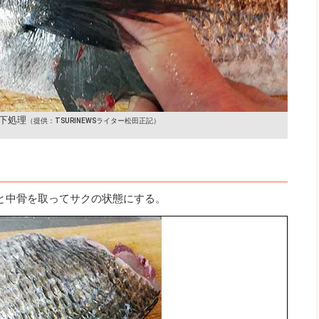
下処理
（提供：TSURINEWSライター松田正記）
と中骨を取ってサクの状態にする。