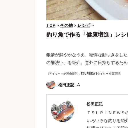
TOP
>
その他
>
レシピ
>
釣り魚で作る「健康増進」レシ
銀鱗が鮮やかなうえ、精悍な顔つきをした
の酢洗い」を紹介。意外に日持ちするため
（アイキャッチ画像提供：TSURINEWSライター松田正記）
松田正記
松田正記
ＴＳＵＲＩＮＥＷＳ
いろいろな釣りを紹