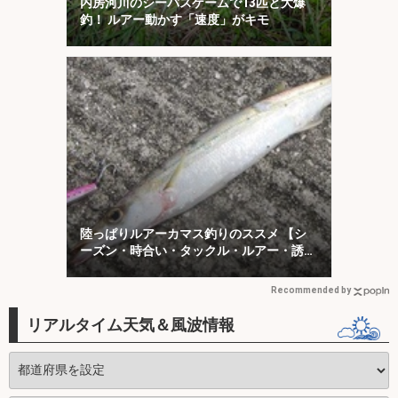
内房河川のシーバスゲームで13匹と大爆
釣！ ルアー動かす「速度」がキモ
陸っぱりルアーカマス釣りのススメ 【シ
ーズン・時合い・タックル・ルアー・誘い
方を解説】
Recommended by
リアルタイム天気＆風波情報