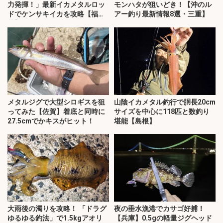
力発揮！」最新イカメタルロッ
モンハタが狙いどき！【沖のル
ドでケンサキイカを攻略【福
アー釣り最新情報8選・三重】
井】
メタルジグで大型シロギスを狙
山陰イカメタル釣行で胴長20cm
ってみた【佐賀】着底と同時に
サイズを中心に118匹と数釣り
27.5cmでかキスがヒット！
堪能【島根】
大雨後の濁りを攻略！ 「ドラグ
夜の垂水漁港でカサゴ好捕！
ゆるゆる釣法」で1.5kgアオリ
【兵庫】0.5gの軽量ジグヘッド