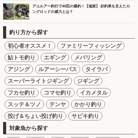
アユルアー釣行で40匹の爆釣！【滋賀】 好釣果を支えたロ
ングロッドの威力とは？
釣り方から探す
初心者オススメ！
ファミリーフィッシング
鮎トモ釣り
エギング
メバリング
アジング
ルアーシーバス
タイラバ
スーパーライトジギング
ジギング
フカセ釣り
コマセ釣り
イカメタル
スッテ＆ツノ
テンヤ
かかり釣り
投げ＆ちょい投げ釣り
サビキ釣り
対象魚から探す