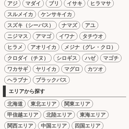
アジ
マダイ
ブリ
イサキ
ヒラマサ
スルメイカ
ケンサキイカ
スズキ（シーバス）
ナマズ
アユ
ニジマス
アマゴ
イワナ
タチウオ
ヒラメ
アオリイカ
メジナ（グレ・クロ）
クロダイ（チヌ）
シロギス
ハゼ
マゴチ
ワカサギ
ヤリイカ
マグロ
カツオ
ヘラブナ
ブラックバス
エリアから探す
北海道
東北エリア
関東エリア
甲信越エリア
北陸エリア
東海エリア
関西エリア
中国エリア
四国エリア