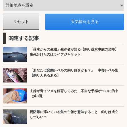
関連する記事
「落水からの生還」生存者が語る【釣り落水事故の恐怖】
生死分けたのはライフジャケット
「あなたは変態レベルの釣り好きかも？」 中毒レベル別
【釣り人あるある】
主婦が青イソメを飼育してみた 不吉な予感がついに的中
（第3回）
堤防際に浮いている魚の亡骸が意味すること 釣りは成立
しづらい？