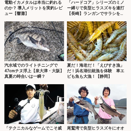
電動イカメタルは本当に釣れる
「ハードコア」シリーズのミノ
のか？ 導入メリットを実釣レビ
ー縛りで良型ヒラスズキを連打
ュー【響灘】
【長崎】ランガンでサラシを攻
略！
汽水域でのライトチニングで
夏だ！海老だ！「えびすき漁」
47cmチヌ浮上【泉大津・大阪】
だ！浜名湖伝統漁を体験 車エ
真夏の時合いは一瞬？
ビも魚も大漁！【静岡】
「テクニカルなゲームでこそ威
尾鷲湾で良型ヒラスズキにオオ