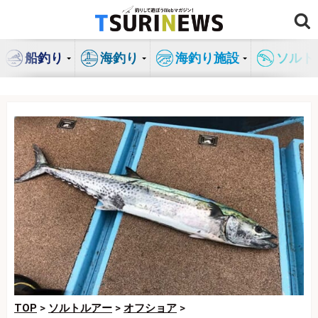
コ
ン
テ
船釣り
海釣り
海釣り施設
ソルト
ン
ツ
へ
ス
キ
ッ
プ
TOP
>
ソルトルアー
>
オフショア
>