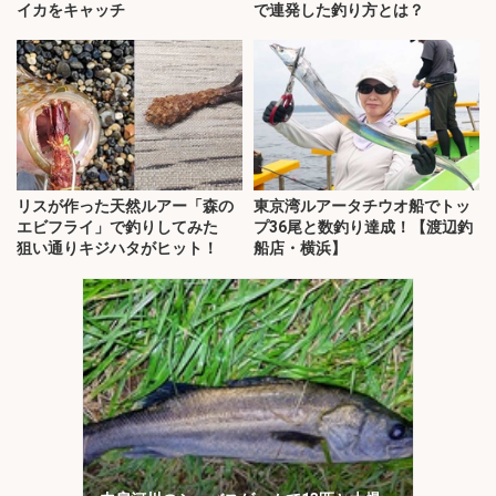
イカをキャッチ
で連発した釣り方とは？
リスが作った天然ルアー「森の
東京湾ルアータチウオ船でトッ
エビフライ」で釣りしてみた
プ36尾と数釣り達成！【渡辺釣
狙い通りキジハタがヒット！
船店・横浜】