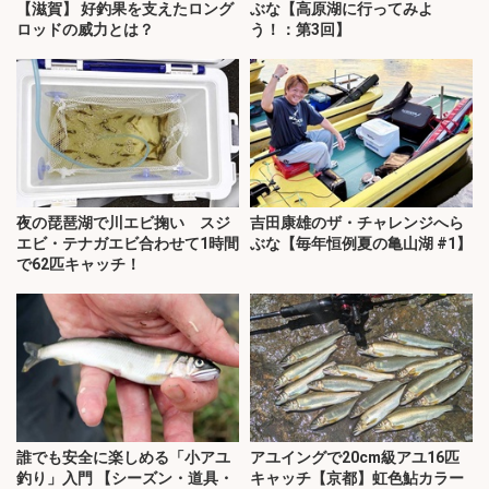
【滋賀】 好釣果を支えたロング
ぶな【高原湖に行ってみよ
ロッドの威力とは？
う！：第3回】
夜の琵琶湖で川エビ掬い スジ
吉田康雄のザ・チャレンジへら
エビ・テナガエビ合わせて1時間
ぶな【毎年恒例夏の亀山湖 #1】
で62匹キャッチ！
誰でも安全に楽しめる「小アユ
アユイングで20cm級アユ16匹
釣り」入門 【シーズン・道具・
キャッチ【京都】虹色鮎カラー