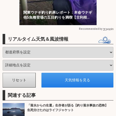
関東ウナギ釣り釣果レポート：本命ウナギ
他5魚種登場の五目釣りを満喫【古利根
川・埼玉】
Recommended by
リアルタイム天気＆風波情報
関連する記事
「落水からの生還」生存者が語る【釣り落水事故の恐怖】
生死分けたのはライフジャケット