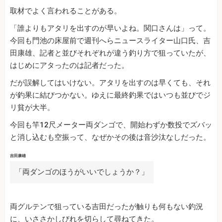
取材でよく言われることがある。
「誰よりもアタリを出すのが早いよね。関口さんは」って。
今回も門池の床屋前で週刊へらニュースライター山口氏、吉
田康雄、記者と並びそれぞれが違う釣り方で狙っていたが、
はじめにアタったのは記者だった。
だが誤解してはいけない。アタリを出すのは早くても、それ
が釣果に結びつかない。ゆえに最終釣果ではいつも並びでジ
リ貧が大半。
今回も竿12尺メーター両ダンゴで、開始わずか数投でズバッ
と消し込むも空振って、なぜかその後は音沙汰なしだった。
吉田康雄
「両ダンゴのほうがいいでしょうか？」
両グルテンで狙っている吉田だったが触りも何もない釣況
に、いささかしびれを切らして尋ねてきた。