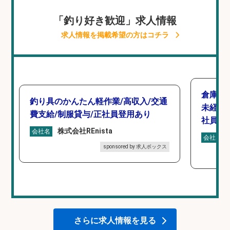
「釣り好き歓迎」求人情報
求人情報を掲載希望の方はコチラ
倉庫で
釣り具のかんたん軽作業/高収入/交通
未経験
費支給/制服貸与/正社員登用あり
社員登
株式会社REnista
会社名
会社名
sponsored by 求人ボックス
さらに求人情報を見る