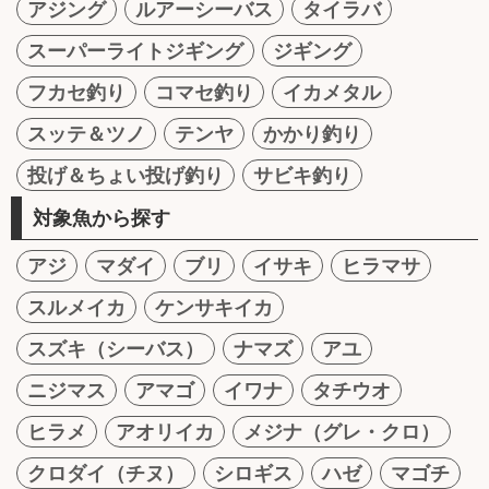
アジング
ルアーシーバス
タイラバ
スーパーライトジギング
ジギング
フカセ釣り
コマセ釣り
イカメタル
スッテ＆ツノ
テンヤ
かかり釣り
投げ＆ちょい投げ釣り
サビキ釣り
対象魚から探す
アジ
マダイ
ブリ
イサキ
ヒラマサ
スルメイカ
ケンサキイカ
スズキ（シーバス）
ナマズ
アユ
ニジマス
アマゴ
イワナ
タチウオ
ヒラメ
アオリイカ
メジナ（グレ・クロ）
クロダイ（チヌ）
シロギス
ハゼ
マゴチ