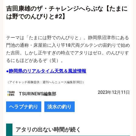
吉田康雄のザ・チャレンジへらぶな【たまに
は野でのんびりと#2】
テーマは「たまには野でのんびりと」。静岡県沼津市にある
門池の通称・床屋前に入り竿18尺両グルテンの宙釣りで始め
た吉田。しかし正午すぎの時点でアタリはゼロ。のんびりす
るにもほどがあるぞ（笑）。
●
静岡県のリアルタイム天気＆風波情報
（アイキャッチ画像提供：週刊へらニュース編集部 関口）
2023年12月11日
TSURINEWS編集部
ヘラブナ釣り
淡水の釣り
アタリの出ない時間が続く