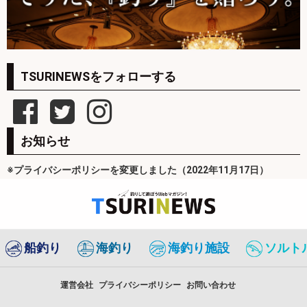
TSURINEWSをフォローする
お知らせ
※プライバシーポリシーを変更しました（2022年11月17日）
船釣り
海釣り
海釣り施設
ソルト
運営会社
プライバシーポリシー
お問い合わせ