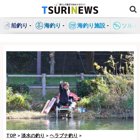
コ
ン
テ
船釣り
海釣り
海釣り施設
ソルト
ン
ツ
へ
ス
キ
ッ
プ
TOP
>
淡水の釣り
>
ヘラブナ釣り
>