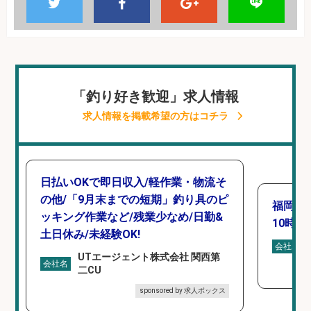
「釣り好き歓迎」求人情報
求人情報を掲載希望の方はコチラ
日払いOKで即日収入/軽作業・物流そ
の他/「9月末までの短期」釣り具のピ
福岡「
ッキング作業など/残業少なめ/日勤&
10時間
土日休み/未経験OK!
会社名
UTエージェント株式会社 関西第
会社名
二CU
sponsored by 求人ボックス