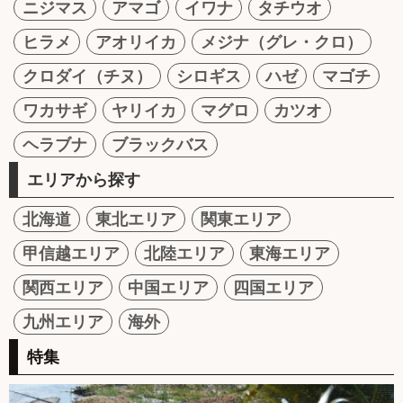
ニジマス
アマゴ
イワナ
タチウオ
ヒラメ
アオリイカ
メジナ（グレ・クロ）
クロダイ（チヌ）
シロギス
ハゼ
マゴチ
ワカサギ
ヤリイカ
マグロ
カツオ
ヘラブナ
ブラックバス
エリアから探す
北海道
東北エリア
関東エリア
甲信越エリア
北陸エリア
東海エリア
関西エリア
中国エリア
四国エリア
九州エリア
海外
特集