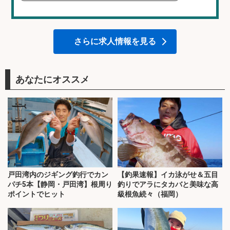
さらに求人情報を見る
あなたにオススメ
戸田湾内のジギング釣行でカン
【釣果速報】イカ泳がせ＆五目
パチ5本【静岡・戸田湾】根周り
釣りでアラにタカバと美味な高
ポイントでヒット
級根魚続々（福岡）