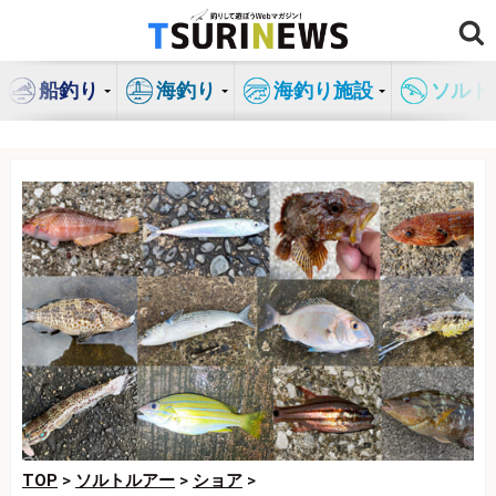
コ
ン
テ
船釣り
海釣り
海釣り施設
ソルト
ン
ツ
へ
ス
キ
ッ
プ
TOP
>
ソルトルアー
>
ショア
>