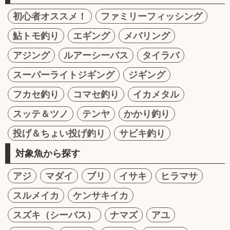
初心者オススメ！
ファミリーフィッシング
鮎トモ釣り
エギング
メバリング
アジング
ルアーシーバス
タイラバ
スーパーライトジギング
ジギング
フカセ釣り
コマセ釣り
イカメタル
スッテ＆ツノ
テンヤ
かかり釣り
投げ＆ちょい投げ釣り
サビキ釣り
対象魚から探す
アジ
マダイ
ブリ
イサキ
ヒラマサ
スルメイカ
ケンサキイカ
スズキ（シーバス）
ナマズ
アユ