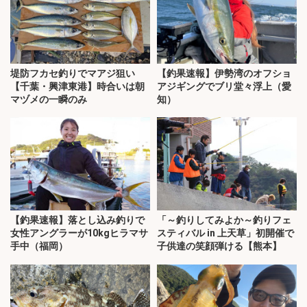
堤防フカセ釣りでマアジ狙い
【釣果速報】伊勢湾のオフショ
【千葉・興津東港】時合いは朝
アジギングでブリ堂々浮上（愛
マヅメの一瞬のみ
知）
【釣果速報】落とし込み釣りで
「～釣りしてみよか～釣りフェ
女性アングラーが10kgヒラマサ
スティバル in 上天草」初開催で
手中（福岡）
子供達の笑顔弾ける【熊本】