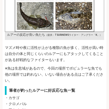
ルアーの反応が良い魚たち
（提供：TSURINEWSライター・アングラー「K」）
マズメ時や夜に活性が上がる種類の魚が多く、活性が高い時
は自分の体と同じくらいのルアーにもアタックしてくること
がある好戦的なファイターもいます。
※魚は生息域があるので、今回の場所でポピュラーな魚でも
他の場所では釣れない、いない場合がある点はご了承くださ
い。
筆者が釣ったルアーに好反応な魚一覧
・カサゴ
・クロメバル