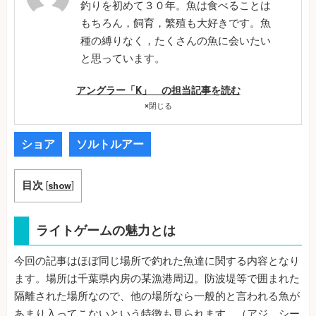
釣りを初めて３０年。魚は食べることは
もちろん，飼育，繁殖も大好きです。魚
種の縛りなく，たくさんの魚に会いたい
と思っています。
アングラー「K」 の担当記事を読む
×
閉じる
ショア
ソルトルアー
目次
[
show
]
ライトゲームの魅力とは
今回の記事はほぼ同じ場所で釣れた魚達に関する内容となり
ます。場所は千葉県内房の某漁港周辺。防波堤等で囲まれた
隔離された場所なので、他の場所なら一般的と言われる魚が
あまり入ってこないという特徴も見られます。（アジ、シー