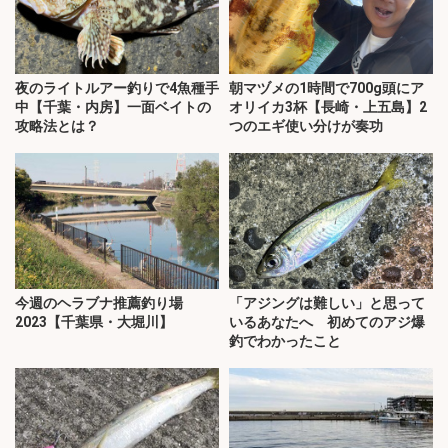
夜のライトルアー釣りで4魚種手
朝マヅメの1時間で700g頭にア
中【千葉・内房】一面ベイトの
オリイカ3杯【長崎・上五島】2
攻略法とは？
つのエギ使い分けが奏功
今週のヘラブナ推薦釣り場
「アジングは難しい」と思って
2023【千葉県・大堀川】
いるあなたへ 初めてのアジ爆
釣でわかったこと