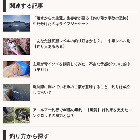
関連する記事
「落水からの生還」生存者が語る【釣り落水事故の恐怖】
生死分けたのはライフジャケット
「あなたは変態レベルの釣り好きかも？」 中毒レベル別
【釣り人あるある】
主婦が青イソメを飼育してみた 不吉な予感がついに的中
（第3回）
堤防際に浮いている魚の亡骸が意味すること 釣りは成立
しづらい？
アユルアー釣行で40匹の爆釣！【滋賀】 好釣果を支えたロ
ングロッドの威力とは？
釣り方から探す