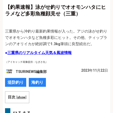
【釣果速報】泳がせ釣りでオオモンハタにヒ
ラメなど多彩魚種顔見せ（三重）
三重県から沖釣り最新釣果情報が入った。アジの泳がせ釣り
でオオモンハタなど魚種多彩にヒット。その他、ティップラ
ンのアオリイカが絶好調で1.3kg筆頭に良型続出だ。
●
三重県のリアルタイム天気＆風波情報
（アイキャッチ画像提供：なぎさ丸）
2023年11月22日
TSURINEWS編集部
堤防釣り
海釣り
目次
[
show
]