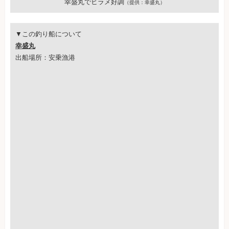
幸盛丸でヒラメ好調
（提供：幸盛丸）
▼この釣り船について
幸盛丸
出船場所：安乗漁港