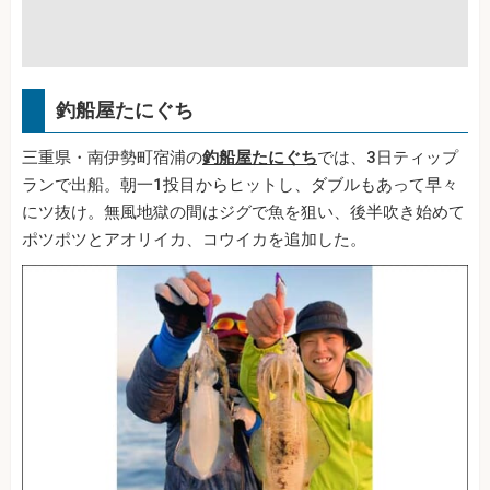
釣船屋たにぐち
三重県・南伊勢町宿浦の
釣船屋たにぐち
では、3日ティップ
ランで出船。朝一1投目からヒットし、ダブルもあって早々
にツ抜け。無風地獄の間はジグで魚を狙い、後半吹き始めて
ポツポツとアオリイカ、コウイカを追加した。