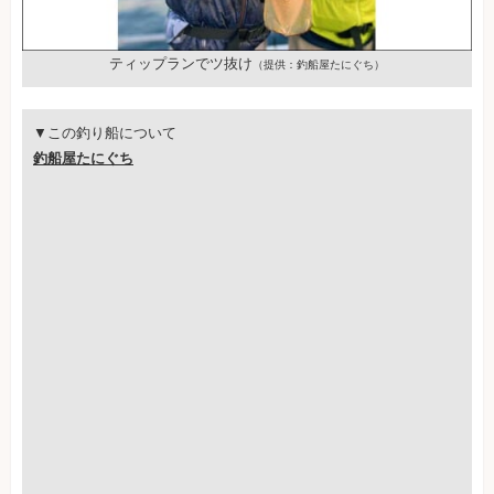
ティップランでツ抜け
（提供：釣船屋たにぐち）
▼この釣り船について
釣船屋たにぐち