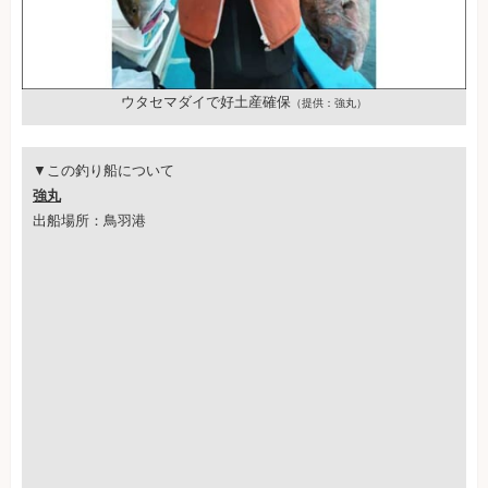
ウタセマダイで好土産確保
（提供：強丸）
▼この釣り船について
強丸
出船場所：鳥羽港