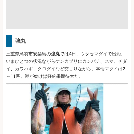
強丸
三重県鳥羽市安楽島の
強丸
では4日、ウタセマダイで出船。
いまひとつの状況ながらケンカブリにカンパチ、スマ、チダ
イ、カワハギ、クロダイなど交じりながら、本命マダイは2
～11匹。潮が効けば好釣果期待大だ。