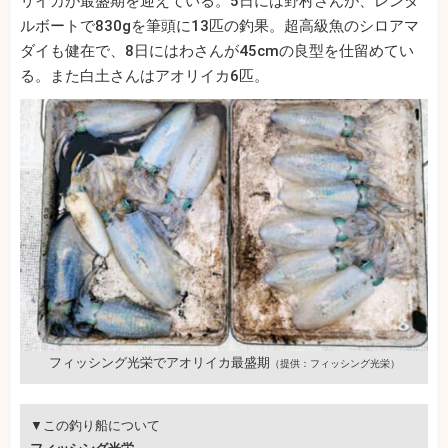
リイカが最盛期を迎えている。5日には野村さんが、レンタ
ルボートで830gを筆頭に13匹の釣果。超高級魚のシロアマ
ダイも健在で、8日にはわさんが45cmの良型を仕留めてい
る。また白土さんはアオリイカ6匹。
フィッシング光栄でアオリイカ最盛期
（提供：フィッシング光栄）
▼この釣り船について