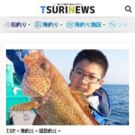
コ
ン
テ
船釣り
海釣り
海釣り施設
ソルト
ン
ツ
へ
ス
キ
ッ
プ
TOP
>
海釣り
>
堤防釣り
>