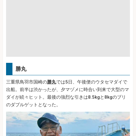
勝丸
三重県鳥羽市国崎の
勝丸
では5日、午後便のウタセマダイで
出船。前半は渋かったが、夕マヅメに時合い到来で大型のマ
ダイが続々ヒット。最後の強烈な引きは8.5kgと8kgのブリ
のダブルゲットとなった。