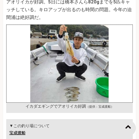
アオリイカが好調。5日には橋本さんら820gまでを5匹キャ
ッチしている。キロアップが出るのも時間の問題。今年の迫
間浦は絶好調だ。
イカダエギングでアオリイカ好調
（提供：宝成渡船）
▼この釣り場について
宝成渡船