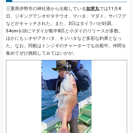
三重県伊勢市の神社港から出船している
如意丸
では11月4
日、ジギングでシオやタチウオ、マハタ、マダイ、サバフグ
などがキャッチされた。また、3日はタイラバが好調。
54cmを頭にマダイが船中8匹と小ダイのリリースが多数。
ほかにもシオやアオハタ、キジハタなど多彩な釣果となっ
た。なお、同船はトンジギのチャーターでも出船中。仲間を
集めてぜひ挑戦してみてはいかが。