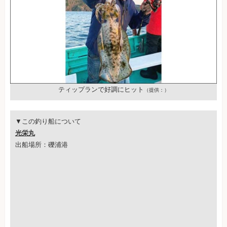
ティップランで好調にヒット
（提供：）
▼この釣り船について
光栄丸
出船場所：礫浦港