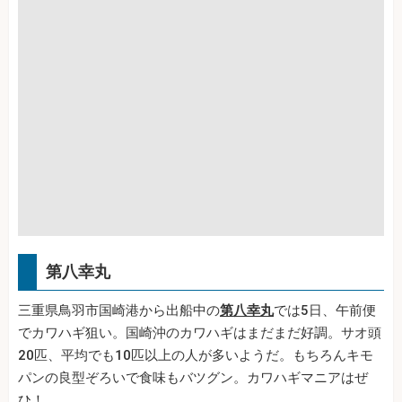
第八幸丸
三重県鳥羽市国崎港から出船中の
第八幸丸
では5日、午前便
でカワハギ狙い。国崎沖のカワハギはまだまだ好調。サオ頭
20匹、平均でも10匹以上の人が多いようだ。もちろんキモ
パンの良型ぞろいで食味もバツグン。カワハギマニアはぜ
ひ！