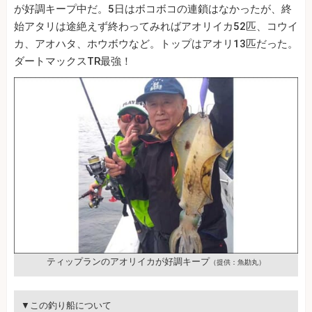
が好調キープ中だ。5日はボコボコの連鎖はなかったが、終
始アタリは途絶えず終わってみればアオリイカ52匹、コウイ
カ、アオハタ、ホウボウなど。トップはアオリ13匹だった。
ダートマックスTR最強！
ティップランのアオリイカが好調キープ
（提供：魚勘丸）
▼この釣り船について