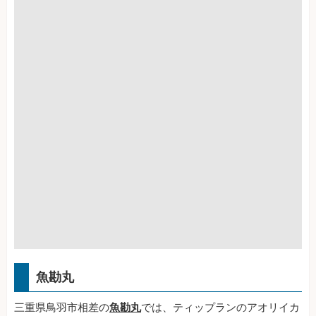
魚勘丸
三重県鳥羽市相差の
魚勘丸
では、ティップランのアオリイカ