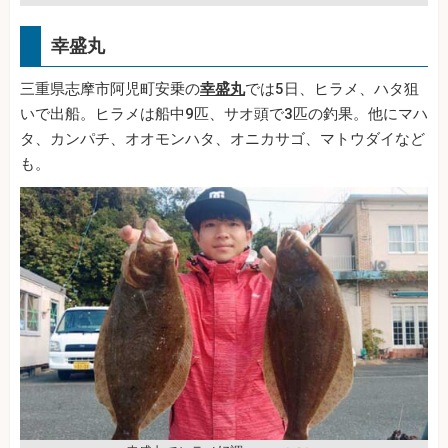
幸盛丸
三重県志摩市阿児町安乗の
幸盛丸
では5日、ヒラメ、ハタ狙
いで出船。ヒラメは船中9匹、サオ頭で3匹の釣果。他にマハ
タ、カンパチ、オオモンハタ、オニカサゴ、マトウダイなど
も。