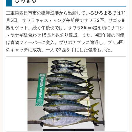
ひろまる
三重県四日市市の磯津漁港から出船している
ひろまる
では11
月5日、サワラキャスティング午前便でサワラ2匹、サゴシ8
匹をゲット。続く午後便では、サワラ85cm超を頭にサゴシ
～ヤナギ級合わせ15匹と数釣り達成。また、4日午後の同便
は青物フィーバーに突入。ブリのナブラに遭遇し、ブリ5匹
のキャッチに成功。一人で2匹を手にした強者もいた。