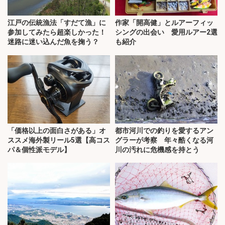
江戸の伝統漁法「すだて漁」に
作家「開高健」とルアーフィッ
参加してみたら超楽しかった！
シングの出会い 愛用ルアー2選
迷路に迷い込んだ魚を掬う？
も紹介
「価格以上の面白さがある」オ
都市河川での釣りを愛するアン
ススメ海外製リール5選【高コス
グラーが考察 年々酷くなる河
パ＆個性派モデル】
川の汚れに危機感を持とう