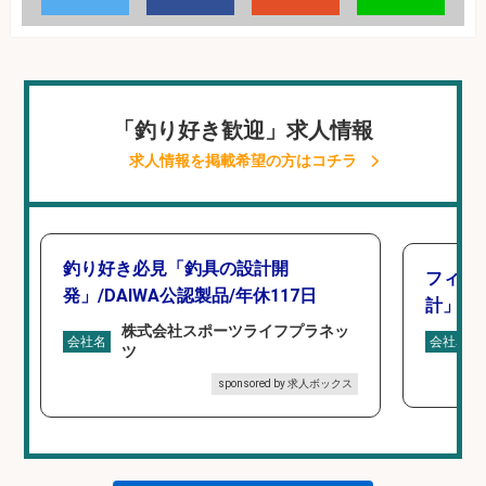
「釣り好き歓迎」求人情報
求人情報を掲載希望の方はコチラ
釣り好き必見「釣具の設計開
フィッ
発」/DAIWA公認製品/年休117日
計」
株式会社スポーツライフプラネッ
会社名
会社名
ツ
sponsored by 求人ボックス