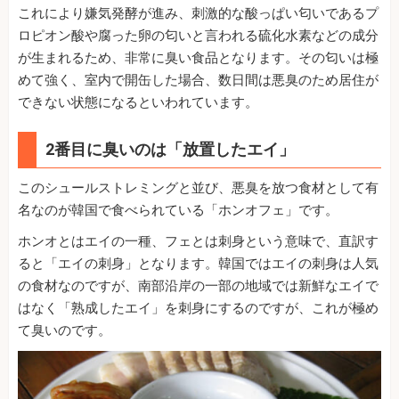
これにより嫌気発酵が進み、刺激的な酸っぱい匂いであるプ
ロピオン酸や腐った卵の匂いと言われる硫化水素などの成分
が生まれるため、非常に臭い食品となります。その匂いは極
めて強く、室内で開缶した場合、数日間は悪臭のため居住が
できない状態になるといわれています。
2番目に臭いのは「放置したエイ」
このシュールストレミングと並び、悪臭を放つ食材として有
名なのが韓国で食べられている「ホンオフェ」です。
ホンオとはエイの一種、フェとは刺身という意味で、直訳す
ると「エイの刺身」となります。韓国ではエイの刺身は人気
の食材なのですが、南部沿岸の一部の地域では新鮮なエイで
はなく「熟成したエイ」を刺身にするのですが、これが極め
て臭いのです。