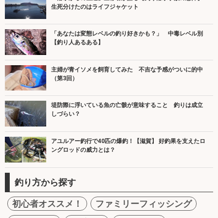
生死分けたのはライフジャケット
「あなたは変態レベルの釣り好きかも？」 中毒レベル別
【釣り人あるある】
主婦が青イソメを飼育してみた 不吉な予感がついに的中
（第3回）
堤防際に浮いている魚の亡骸が意味すること 釣りは成立
しづらい？
アユルアー釣行で40匹の爆釣！【滋賀】 好釣果を支えたロ
ングロッドの威力とは？
釣り方から探す
初心者オススメ！
ファミリーフィッシング