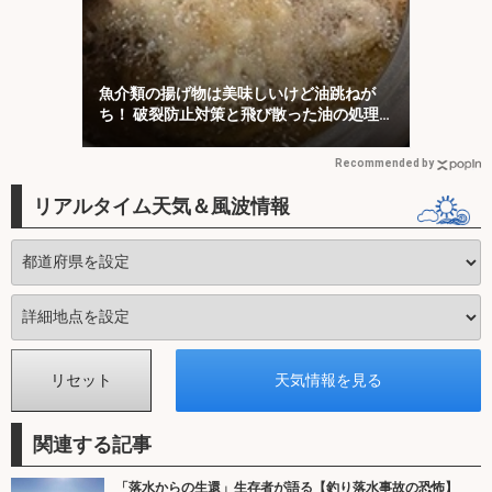
魚介類の揚げ物は美味しいけど油跳ねが
ち！ 破裂防止対策と飛び散った油の処理
について解説！
Recommended by
リアルタイム天気＆風波情報
関連する記事
「落水からの生還」生存者が語る【釣り落水事故の恐怖】