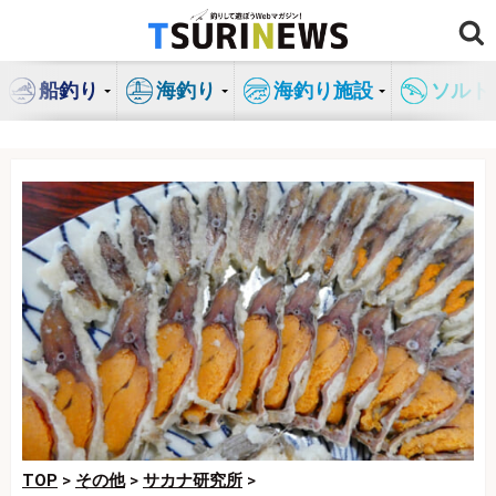
コ
ン
テ
船釣り
海釣り
海釣り施設
ソルト
ン
ツ
へ
ス
キ
ッ
プ
TOP
>
その他
>
サカナ研究所
>