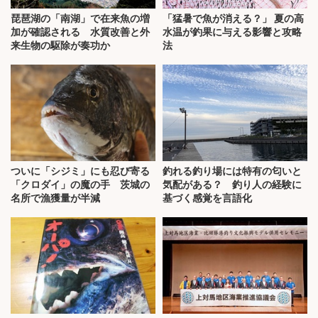
琵琶湖の「南湖」で在来魚の増
「猛暑で魚が消える？」 夏の高
加が確認される 水質改善と外
水温が釣果に与える影響と攻略
来生物の駆除が奏功か
法
ついに「シジミ」にも忍び寄る
釣れる釣り場には特有の匂いと
「クロダイ」の魔の手 茨城の
気配がある？ 釣り人の経験に
名所で漁獲量が半減
基づく感覚を言語化