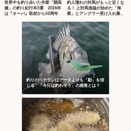
世界中を釣り歩いた作家「開高
釣人憧れの対馬がもっと近くな
健」の釣り紀行本3選 2026年
る！ 上対馬漁協が始めた「海
は『オーパ』取材から50周年
業」とアングラー受け入れ最前
線を取材
釣りのベテランはデータよりも「勘」を信
じる 「今日は釣れそう」の感覚とは？