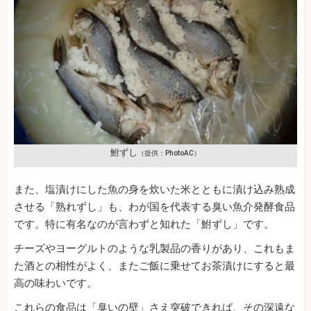
鮒ずし
（提供：PhotoAC）
また、塩漬けにした魚の身を炊いた米とともに漬け込み熟成
させる「熟れずし」も、わが国を代表する臭い魚介発酵食品
です。特に有名なのが言わずと知れた「鮒ずし」です。
チーズやヨーグルトのような乳製品の香りがあり、これもま
た酒との相性がよく、またご飯に乗せてお茶漬けにすると最
高の味わいです。
これらの食品は「臭いの壁」さえ突破できれば、その深遠な