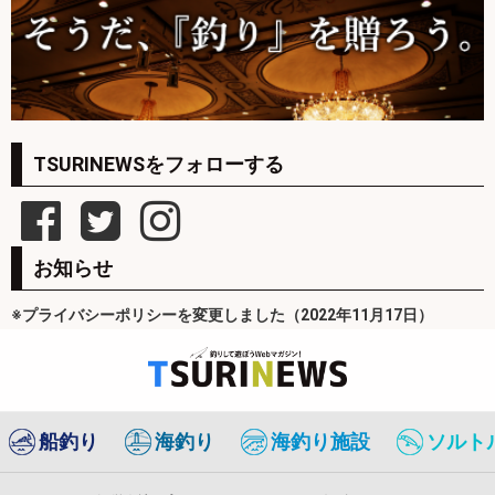
TSURINEWSをフォローする
お知らせ
※プライバシーポリシーを変更しました（2022年11月17日）
船釣り
海釣り
海釣り施設
ソルト