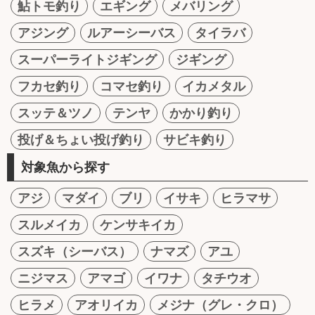
鮎トモ釣り
エギング
メバリング
アジング
ルアーシーバス
タイラバ
スーパーライトジギング
ジギング
フカセ釣り
コマセ釣り
イカメタル
スッテ＆ツノ
テンヤ
かかり釣り
投げ＆ちょい投げ釣り
サビキ釣り
対象魚から探す
アジ
マダイ
ブリ
イサキ
ヒラマサ
スルメイカ
ケンサキイカ
スズキ（シーバス）
ナマズ
アユ
ニジマス
アマゴ
イワナ
タチウオ
ヒラメ
アオリイカ
メジナ（グレ・クロ）