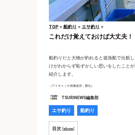
TOP
>
船釣り
>
エサ釣り
>
これだけ覚えておけば大丈夫！
船釣りだと大物が釣れると遊漁船で出航し
けがわからず恥ずかしい思いをしたことが
紹介します。
（アイキャッチ画像提供：勝丸）
TSURINEWS編集部
エサ釣り
船釣り
目次
[
show
]