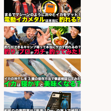
ート営業/釣りや釣具などの知識必
須/残業なし
株式会社天龍
会社名
sponsored by 求人ボックス
8月開始/釣り具メーカーでの営業ア
シスタントのお仕事/残業なし/即日
勤務可/営業事務/軽作業
株式会社パソナ
会社名
sponsored by 求人ボックス
和食, 日本料理・懐石料理/店長・店
長候補/ライブ感が満載!魚の価値を
上げ、食とエンタメで地域を元気に!
店長候補募集
魚と肴 いとおかし 魚と肴 いとお
会社名