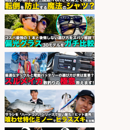
かし
sponsored by 求人ボックス
精肉・青果・鮮魚販売/「志布志
市」「時給1,150円〜」志布志駅か
ら車5分/お魚のカットや商品の陳列
業務/残業少なめ×車通勤OK×時間選
べる/鹿児島県/志布志市
株式会社ホットスタッフ鹿児島
会社名
sponsored by 求人ボックス
日払いOKで即日収入/品出し/釣り具
のピッキング 梱包STAFF/大阪府/岸
和田市
株式会社アドミック
会社名
sponsored by 求人ボックス