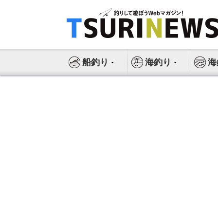
コ
ン
テ
ン
ツ
船釣り
海釣り
海
へ
ス
キ
ッ
プ