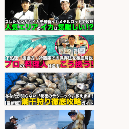
未経験歓迎/釣り具や自動車部品の
NC旋盤オペレーター/残業少なめ/年
休120日以上
株式会社共進精工
会社名
sponsored by 求人ボックス
さらに求人情報を見る