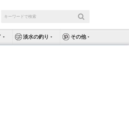
検
検
索:
索
イ
淡水の釣り
その他