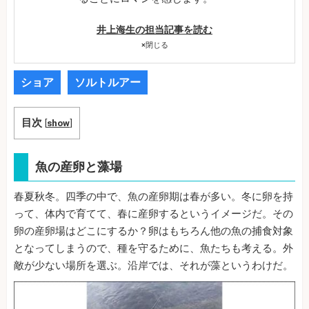
井上海生の担当記事を読む
×
閉じる
ショア
ソルトルアー
目次
[
show
]
魚の産卵と藻場
春夏秋冬。四季の中で、魚の産卵期は春が多い。冬に卵を持
って、体内で育てて、春に産卵するというイメージだ。その
卵の産卵場はどこにするか？卵はもちろん他の魚の捕食対象
となってしまうので、種を守るために、魚たちも考える。外
敵が少ない場所を選ぶ。沿岸では、それが藻というわけだ。