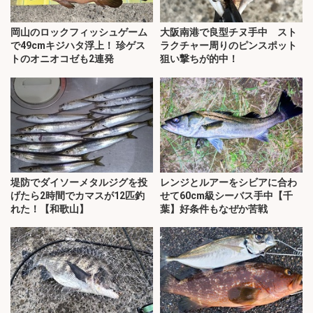
岡山のロックフィッシュゲーム
大阪南港で良型チヌ手中 スト
で49cmキジハタ浮上！ 珍ゲス
ラクチャー周りのピンスポット
トのオニオコゼも2連発
狙い撃ちが的中！
堤防でダイソーメタルジグを投
レンジとルアーをシビアに合わ
げたら2時間でカマスが12匹釣
せて60cm級シーバス手中【千
れた！【和歌山】
葉】好条件もなぜか苦戦