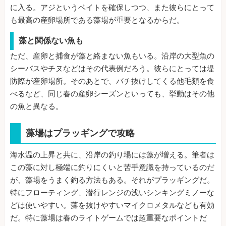
に入る。アジというベイトを確保しつつ、また彼らにとって
も最高の産卵場所である藻場が重要となるからだ。
藻と関係ない魚も
ただ、産卵と捕食が藻と絡まない魚もいる。沿岸の大型魚の
シーバスやチヌなどはその代表例だろう。彼らにとっては堤
防際が産卵場所。そのあとで、バチ抜けしてくる他毛類を食
べるなど、同じ春の産卵シーズンといっても、挙動はその他
の魚と異なる。
藻場はプラッギングで攻略
海水温の上昇と共に、沿岸の釣り場には藻が増える。筆者は
この藻に対し極端に釣りにくいと苦手意識を持っているのだ
が、藻場をうまく釣る方法もある。それがプラッギングだ。
特にフローティング、潜行レンジの浅いシンキングミノーな
どは使いやすい。藻を抜けやすいマイクロメタルなども有効
だ。特に藻場は春のライトゲームでは超重要なポイントだ