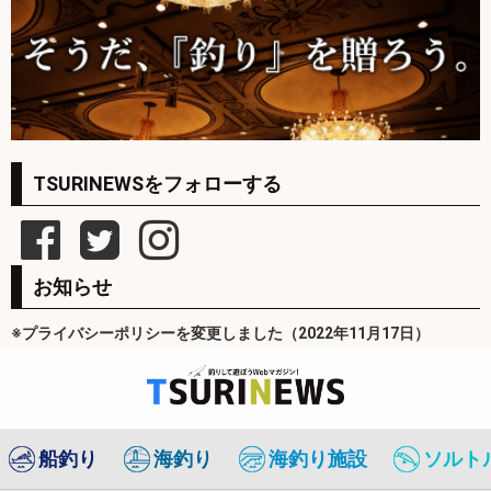
TSURINEWSをフォローする
お知らせ
※プライバシーポリシーを変更しました（2022年11月17日）
船釣り
海釣り
海釣り施設
ソルト