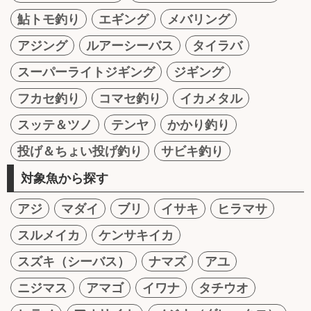
鮎トモ釣り
エギング
メバリング
アジング
ルアーシーバス
タイラバ
スーパーライトジギング
ジギング
フカセ釣り
コマセ釣り
イカメタル
スッテ＆ツノ
テンヤ
かかり釣り
投げ＆ちょい投げ釣り
サビキ釣り
対象魚から探す
アジ
マダイ
ブリ
イサキ
ヒラマサ
スルメイカ
ケンサキイカ
スズキ（シーバス）
ナマズ
アユ
ニジマス
アマゴ
イワナ
タチウオ