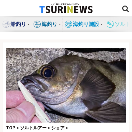
コ
ン
テ
船釣り
海釣り
海釣り施設
ソルト
ン
ツ
へ
ス
キ
ッ
プ
TOP
>
ソルトルアー
>
ショア
>