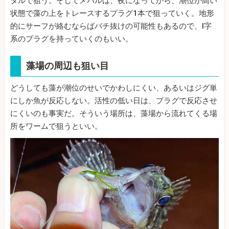
タルで狙う。そしてメバルは、夜になってから、潮位が高い
状態で藻の上をトレースするプラグ1本で狙っていく。地形
的にサーフが絡むならばバチ抜けの可能性もあるので、I字
系のプラグを持っていくのもいい。
藻場の周辺も狙い目
どうしても藻が潮位のせいでかわしにくい、あるいはジグ単
にしか魚が反応しない。活性の低い日は、プラグで反応させ
にくいのも事実だ。そういう場所は、藻場から流れてくる場
所をワームで狙うといい。