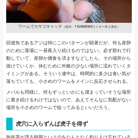
ワームでカサゴキャッチ
（提供：TSURINEWSライター井上海生）
回遊魚であるアジは特にこのパターンが顕著だが、何も産卵
のために藻場に一昼夜入り続けるのではない。必ず群れで行
動していて、産卵か捕食を済ますなどしたら、その場所から
抜けていくか、休むために外敵の少ない場所に流れていくタ
イミングがある。そういう連中は、時間的に多少は食い気が
落ちていても、小さめのワームをメインに反応させられる。
メバルも同様に、何もずっといかにも溜まっていそうな場所
に着き続けるわけではないので、あえてそんなに気配がない
場所を小さめのワームで狙ってみるといいだろう。
虎穴に入らずんば虎子を得ず
毎年藻が茂る時期というのをなんとなく釣り人は忘れている