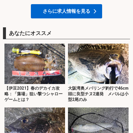
さらに求人情報を見る
あなたにオススメ
【伊豆2021】春のデカイカ攻
大阪湾奥メバリング釣行で46cm
略：「藻場」狙い撃つシャロー
頭に良型チヌ2連発 メバルは小
ゲームとは？
型2尾のみ