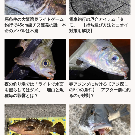
悪条件の大阪湾奥ライトゲーム
電車釣行の厄介アイテム「タ
釣行で45cm級チヌ連発の謎 本
モ」 【持ち運び方法とニオイ
命のメバルは不発
対策を解説】
夜の釣り場では「ライトで水面
春アジングにおける【アジ探し
を照らしてはダメ」 理由と魚
の5つの条件】 アフター前に釣
種毎の影響とは？
るのが鉄則？