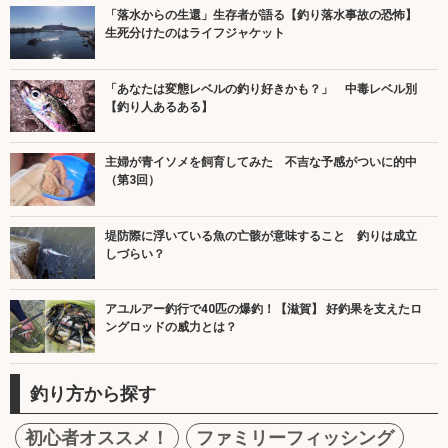
「落水からの生還」生存者が語る【釣り落水事故の恐怖】
生死分けたのはライフジャケット
「あなたは変態レベルの釣り好きかも？」 中毒レベル別
【釣り人あるある】
主婦が青イソメを飼育してみた 不吉な予感がついに的中
（第3回）
堤防際に浮いている魚の亡骸が意味すること 釣りは成立
しづらい？
アユルアー釣行で40匹の爆釣！【滋賀】 好釣果を支えたロ
ングロッドの威力とは？
釣り方から探す
初心者オススメ！
ファミリーフィッシング