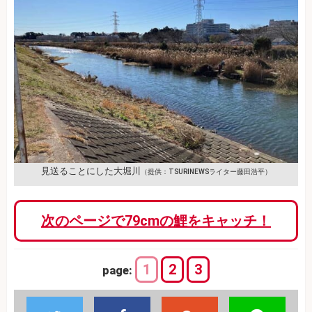
見送ることにした大堀川
（提供：TSURINEWSライター藤田浩平）
次のページで79cmの鯉をキャッチ！
1
2
3
page: