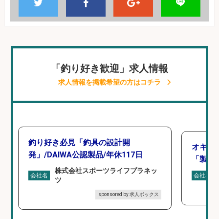
「釣り好き歓迎」求人情報
求人情報を掲載希望の方はコチラ
釣り好き必見「釣具の設計開
オキア
発」/DAIWA公認製品/年休117日
「製造
株式会社スポーツライフプラネッ
会社名
会社名
ツ
sponsored by 求人ボックス