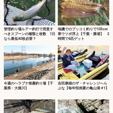
管理釣り場ルアー釣行で用意す
地磯でのブッコミ釣りで105cm
べきスプーンの種類と枚数 1日
寒ウツボ浮上【千葉・勝浦】 2
なら最低40枚必要？
時間で6匹ゲット
今週のヘラブナ推薦釣り場【千
吉田康雄のザ・チャレンジへら
葉県・大堀川】
ぶな【毎年恒例夏の亀山湖 #1】