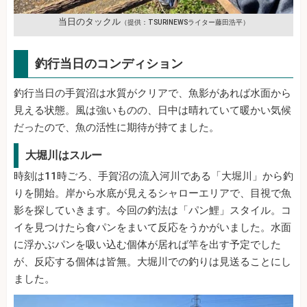
当日のタックル
（提供：TSURINEWSライター藤田浩平）
釣行当日のコンディション
釣行当日の手賀沼は水質がクリアで、魚影があれば水面から
見える状態。風は強いものの、日中は晴れていて暖かい気候
だったので、魚の活性に期待が持てました。
大堀川はスルー
時刻は11時ごろ、手賀沼の流入河川である「大堀川」から釣
りを開始。岸から水底が見えるシャローエリアで、目視で魚
影を探していきます。今回の釣法は「パン鯉」スタイル。コ
イを見つけたら食パンをまいて反応をうかがいました。水面
に浮かぶパンを吸い込む個体が居れば竿を出す予定でした
が、反応する個体は皆無。大堀川での釣りは見送ることにし
ました。