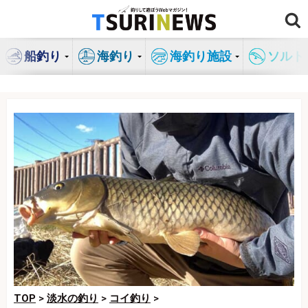
コ
ン
テ
船釣り
海釣り
海釣り施設
ソルト
ン
ツ
へ
ス
キ
ッ
プ
TOP
>
淡水の釣り
>
コイ釣り
>