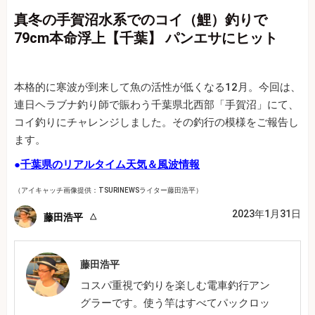
真冬の手賀沼水系でのコイ（鯉）釣りで
79cm本命浮上【千葉】 パンエサにヒット
本格的に寒波が到来して魚の活性が低くなる12月。今回は、
連日ヘラブナ釣り師で賑わう千葉県北西部「手賀沼」にて、
コイ釣りにチャレンジしました。その釣行の模様をご報告し
ます。
●
千葉県のリアルタイム天気＆風波情報
（アイキャッチ画像提供：TSURINEWSライター藤田浩平）
2023年1月31日
藤田浩平
藤田浩平
コスパ重視で釣りを楽しむ電車釣行アン
グラーです。使う竿はすべてパックロッ