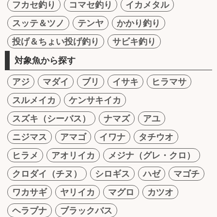
フカセ釣り
コマセ釣り
イカメタル
スッテ＆ツノ
テンヤ
かかり釣り
投げ＆ちょい投げ釣り
サビキ釣り
対象魚から探す
アジ
マダイ
ブリ
イサキ
ヒラマサ
スルメイカ
ケンサキイカ
スズキ（シーバス）
ナマズ
アユ
ニジマス
アマゴ
イワナ
タチウオ
ヒラメ
アオリイカ
メジナ（グレ・クロ）
クロダイ（チヌ）
シロギス
ハゼ
マゴチ
ワカサギ
ヤリイカ
マグロ
カツオ
ヘラブナ
ブラックバス