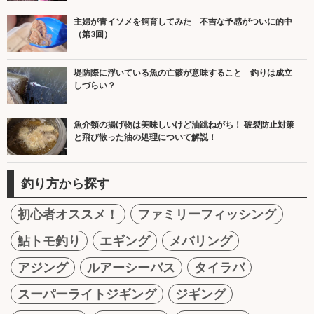
主婦が青イソメを飼育してみた 不吉な予感がついに的中
（第3回）
堤防際に浮いている魚の亡骸が意味すること 釣りは成立
しづらい？
魚介類の揚げ物は美味しいけど油跳ねがち！ 破裂防止対策
と飛び散った油の処理について解説！
釣り方から探す
初心者オススメ！
ファミリーフィッシング
鮎トモ釣り
エギング
メバリング
アジング
ルアーシーバス
タイラバ
スーパーライトジギング
ジギング