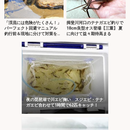
「渓流には危険がたくさん！」
揖斐川河口のテナガエビ釣りで
パーフェクト回避マニュアル
18cm良型オス登場【三重】 夏
釣行前＆現地に分けて対策を解
に向けて益々期待高まる
説
夜の琵琶湖で川エビ掬い スジエビ・テナ
ガエビ合わせて1時間で62匹キャッチ！