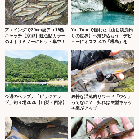
アユイングで20cm級アユ16匹
YouTubeで憧れた【山岳渓流釣
キャッチ【京都】虹色鮎カラー
りの世界】へ飛び込もう デビ
のオトリミノーにヒット集中！
ューにオススメの「椹島」を紹
介！
今週のヘラブナ「ピックアッ
独特な渓流釣りワード「ウケ」
プ」釣り場2026【山梨・西湖】
ってなに？ 知れば良型キャッ
チ率がアップ