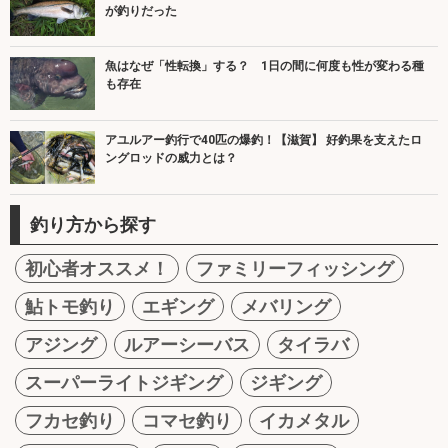
が釣りだった
魚はなぜ「性転換」する？ 1日の間に何度も性が変わる種
も存在
アユルアー釣行で40匹の爆釣！【滋賀】 好釣果を支えたロ
ングロッドの威力とは？
釣り方から探す
初心者オススメ！
ファミリーフィッシング
鮎トモ釣り
エギング
メバリング
アジング
ルアーシーバス
タイラバ
スーパーライトジギング
ジギング
フカセ釣り
コマセ釣り
イカメタル