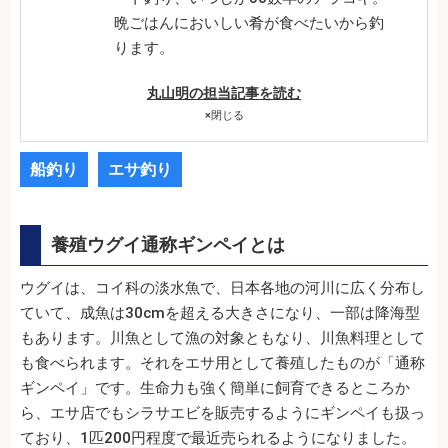
晩ごはんにおいしい肴が食べたいから釣
ります。
丸山明の担当記事を読む
×
閉じる
船釣り
エサ釣り
養殖ウグイ通称ギンペイとは
ウグイは、コイ科の淡水魚で、日本各地の河川に広く分布し
ていて、成魚は30cmを超える大きさになり、一部は降海型
もあります。川魚として漁の対象ともなり、川魚料理として
も食べられます。それをエサ用として養殖したものが「通称
ギンペイ」です。生命力も強く簡単に飼育できるところか
ら、エサ店でもシラサエビを販売するようにギンペイも扱っ
ており、1匹200円程度で最近売られるようになりました。