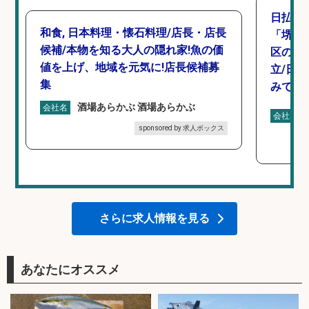
日払い
和食, 日本料理・懐石料理/店長・店長
「堺市
候補/本物を知る大人の隠れ家!魚の価
区の工
値を上げ、地域を元気に!店長候補募
立/日
集
みで年間
酒場あらかぶ 酒場あらかぶ
会社名
会社名
sponsored by 求人ボックス
さらに求人情報を見る
あなたにオススメ