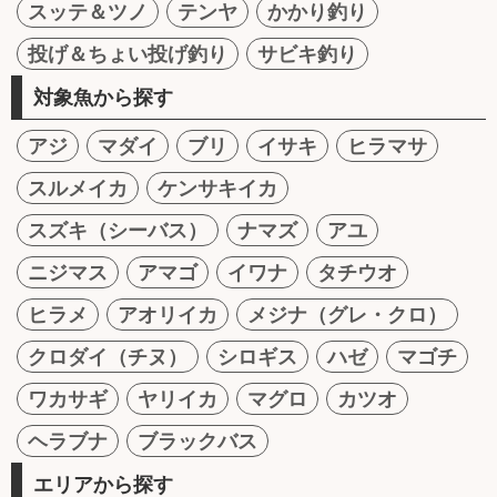
スッテ＆ツノ
テンヤ
かかり釣り
投げ＆ちょい投げ釣り
サビキ釣り
対象魚から探す
アジ
マダイ
ブリ
イサキ
ヒラマサ
スルメイカ
ケンサキイカ
スズキ（シーバス）
ナマズ
アユ
ニジマス
アマゴ
イワナ
タチウオ
ヒラメ
アオリイカ
メジナ（グレ・クロ）
クロダイ（チヌ）
シロギス
ハゼ
マゴチ
ワカサギ
ヤリイカ
マグロ
カツオ
ヘラブナ
ブラックバス
エリアから探す