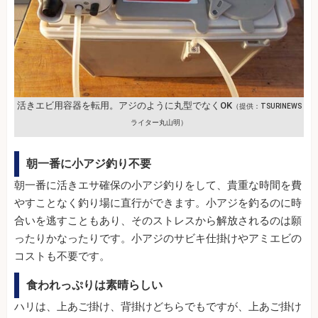
活きエビ用容器を転用。アジのように丸型でなくOK
（提供：TSURINEWS
ライター丸山明）
朝一番に小アジ釣り不要
朝一番に活きエサ確保の小アジ釣りをして、貴重な時間を費
やすことなく釣り場に直行ができます。小アジを釣るのに時
合いを逃すこともあり、そのストレスから解放されるのは願
ったりかなったりです。小アジのサビキ仕掛けやアミエビの
コストも不要です。
食われっぷりは素晴らしい
ハリは、上あご掛け、背掛けどちらでもですが、上あご掛け