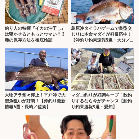
釣り人の特権『イカの沖干し』
島原沖タイラバゲームで良型交
は寝かせるともっとウマい？ 3
じりに本命マダイが好反応中！
種の保存方法を徹底検証
【沖釣り釣果速報5選・大分／熊
本】
大物アラ堂々浮上！平戸沖で大
マダコ釣りが好調キープ！数釣
型魚狙いが好調！【沖釣り最新
りするなら今がチャンス【船釣
情報6選・長崎／佐賀】
り釣果速報9選・愛知】