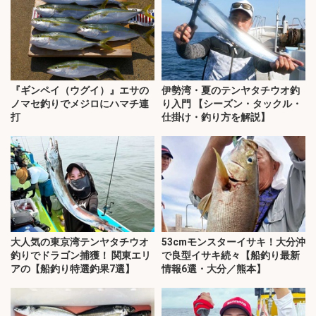
『ギンペイ（ウグイ）』エサの
伊勢湾・夏のテンヤタチウオ釣
ノマセ釣りでメジロにハマチ連
り入門 【シーズン・タックル・
打
仕掛け・釣り方を解説】
大人気の東京湾テンヤタチウオ
53cmモンスターイサキ！大分沖
釣りでドラゴン捕獲！ 関東エリ
で良型イサキ続々【船釣り最新
アの【船釣り特選釣果7選】
情報6選・大分／熊本】