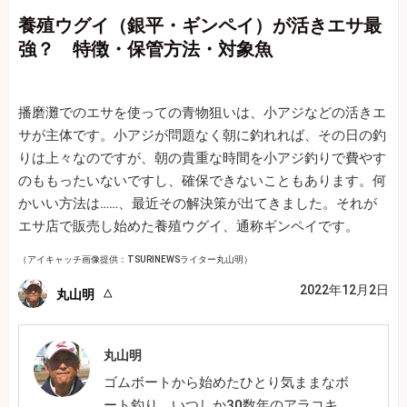
養殖ウグイ（銀平・ギンペイ）が活きエサ最
強？ 特徴・保管方法・対象魚
播磨灘でのエサを使っての青物狙いは、小アジなどの活きエ
サが主体です。小アジが問題なく朝に釣れれば、その日の釣
りは上々なのですが、朝の貴重な時間を小アジ釣りで費やす
のももったいないですし、確保できないこともあります。何
かいい方法は……、最近その解決策が出てきました。それが
エサ店で販売し始めた養殖ウグイ、通称ギンペイです。
（アイキャッチ画像提供：TSURINEWSライター丸山明）
2022年12月2日
丸山明
丸山明
ゴムボートから始めたひとり気ままなボ
ート釣り、いつしか30数年のアラコキ。