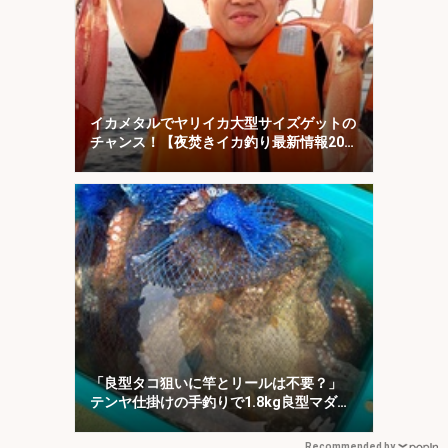
イカメタルでヤリイカ大型サイズゲットの
チャンス！【夜焚きイカ釣り最新情報20
選・福岡】
「良型タコ狙いに竿とリールは不要？」
テンヤ仕掛けの手釣りで1.8kg良型マダ
コ！【川崎丸・東京湾】
Recommended by