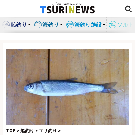
コ
ン
テ
船釣り
海釣り
海釣り施設
ソルト
ン
ツ
へ
ス
キ
ッ
プ
TOP
>
船釣り
>
エサ釣り
>