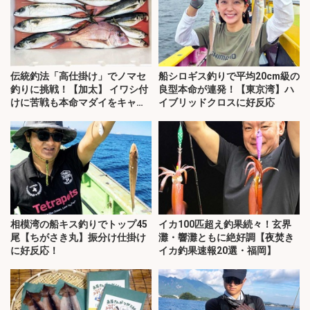
伝統釣法「高仕掛け」でノマセ
船シロギス釣りで平均20cm級の
釣りに挑戦！【加太】 イワシ付
良型本命が連発！【東京湾】ハ
けに苦戦も本命マダイをキャッ
イブリッドクロスに好反応
チ！
相模湾の船キス釣りでトップ45
イカ100匹超え釣果続々！玄界
尾【ちがさき丸】振分け仕掛け
灘・響灘ともに絶好調【夜焚き
に好反応！
イカ釣果速報20選・福岡】