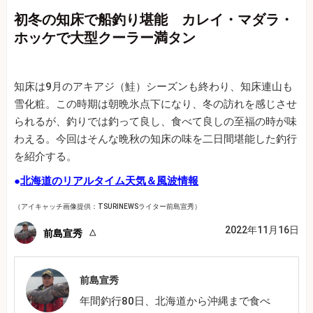
初冬の知床で船釣り堪能 カレイ・マダラ・
ホッケで大型クーラー満タン
知床は9月のアキアジ（鮭）シーズンも終わり、知床連山も
雪化粧。この時期は朝晩氷点下になり、冬の訪れを感じさせ
られるが、釣りでは釣って良し、食べて良しの至福の時が味
わえる。今回はそんな晩秋の知床の味を二日間堪能した釣行
を紹介する。
●
北海道のリアルタイム天気＆風波情報
（アイキャッチ画像提供：TSURINEWSライター前島宣秀）
2022年11月16日
前島宣秀
前島宣秀
年間釣行80日、北海道から沖縄まで食べ