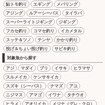
鮎トモ釣り
エギング
メバリング
アジング
ルアーシーバス
タイラバ
スーパーライトジギング
ジギング
フカセ釣り
コマセ釣り
イカメタル
スッテ＆ツノ
テンヤ
かかり釣り
投げ＆ちょい投げ釣り
サビキ釣り
対象魚から探す
アジ
マダイ
ブリ
イサキ
ヒラマサ
スルメイカ
ケンサキイカ
スズキ（シーバス）
ナマズ
アユ
ニジマス
アマゴ
イワナ
タチウオ
ヒラメ
アオリイカ
メジナ（グレ・クロ）