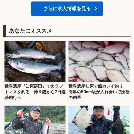
さらに求人情報を見る
あなたにオススメ
世界遺産『知床羅臼』でカラフ
世界遺産知床で船カレイ釣り
トマスを釣る 沖＆陸から2日連
肉厚の50cm級が入れ食いで圧巻
続釣行へ
の釣果