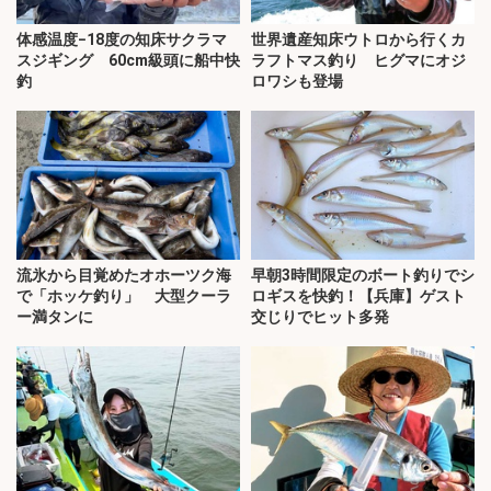
体感温度−18度の知床サクラマ
世界遺産知床ウトロから行くカ
スジギング 60cm級頭に船中快
ラフトマス釣り ヒグマにオジ
釣
ロワシも登場
流氷から目覚めたオホーツク海
早朝3時間限定のボート釣りでシ
で「ホッケ釣り」 大型クーラ
ロギスを快釣！【兵庫】ゲスト
ー満タンに
交じりでヒット多発