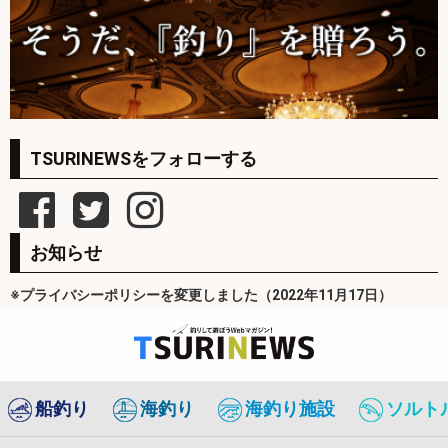
TSURINEWSをフォローする
お知らせ
※プライバシーポリシーを変更しました（2022年11月17日）
船釣り
海釣り
海釣り施設
ソルト