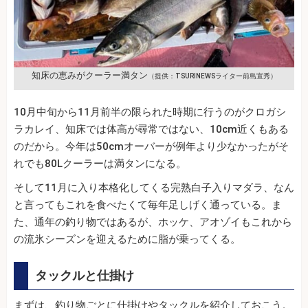
知床の恵みがクーラー満タン
（提供：TSURINEWSライター前島宣秀）
10月中旬から11月前半の限られた時期に行うのがクロガシ
ラカレイ、知床では体高が尋常ではない、10cm近くもある
のだから。今年は50cmオーバーが例年より少なかったがそ
れでも80Lクーラーは満タンになる。
そして11月に入り本格化してくる完熟白子入りマダラ、なん
と言ってもこれを食べたくて毎年足しげく通っている。ま
た、通年の釣り物ではあるが、ホッケ、アオゾイもこれから
の流氷シーズンを迎えるために脂が乗ってくる。
タックルと仕掛け
まずは、釣り物ごとに仕掛けやタックルを紹介しておこう。