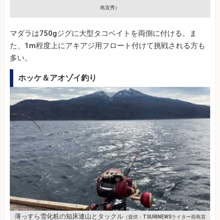
島宣秀）
マダラは750gジグに大型タコベイトを両側に付ける。ま
た、1m程度上にアキアジ用フロート付けて挑戦される方も
多い。
ホッケ＆アオゾイ釣り
薄っすら雪化粧の知床連山とタックル
（提供：TSURINEWSライター前島宣