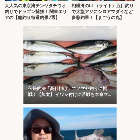
大人気の東京湾テンヤタチウオ
相模湾のLT（ライト）五目釣り
釣りでドラゴン捕獲！ 関東エリ
で大型アジにシロアマダイなど
アの【船釣り特選釣果7選】
多彩釣果！【まごうの丸】
伝統釣法「高仕掛け」でノマセ釣りに挑
戦！【加太】 イワシ付けに苦戦も本命マ
ダイをキャッチ！