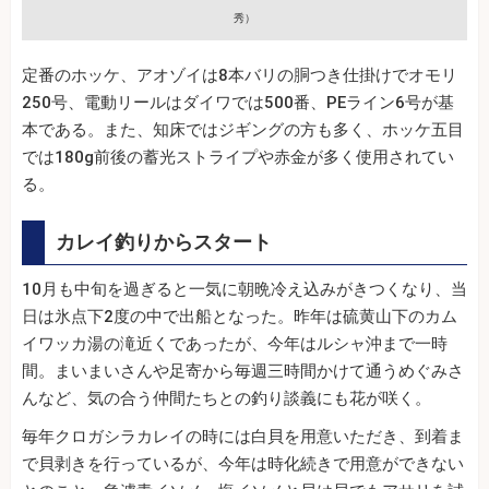
秀）
定番のホッケ、アオゾイは8本バリの胴つき仕掛けでオモリ
250号、電動リールはダイワでは500番、PEライン6号が基
本である。また、知床ではジギングの方も多く、ホッケ五目
では180g前後の蓄光ストライプや赤金が多く使用されてい
る。
カレイ釣りからスタート
10月も中旬を過ぎると一気に朝晩冷え込みがきつくなり、当
日は氷点下2度の中で出船となった。昨年は硫黄山下のカム
イワッカ湯の滝近くであったが、今年はルシャ沖まで一時
間。まいまいさんや足寄から毎週三時間かけて通うめぐみさ
んなど、気の合う仲間たちとの釣り談義にも花が咲く。
毎年クロガシラカレイの時には白貝を用意いただき、到着ま
で貝剥きを行っているが、今年は時化続きで用意ができない