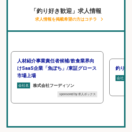
「釣り好き歓迎」求人情報
求人情報を掲載希望の方はコチラ
人材紹介事業責任者候補/飲食業界向
けSaaS企業「魚ぽち」/東証グロース
釣り具
市場上場
会社名
株式会社フーディソン
会社名
sponsored by 求人ボックス