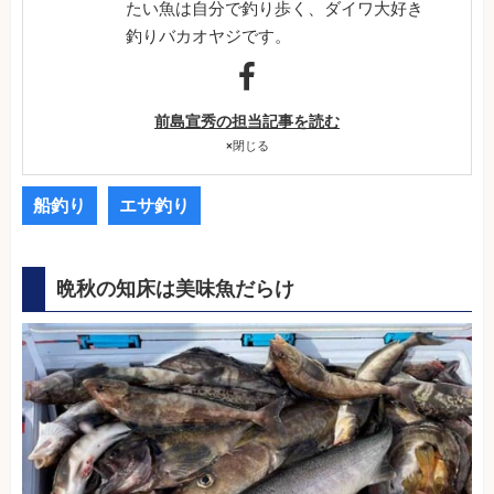
たい魚は自分で釣り歩く、ダイワ大好き
釣りバカオヤジです。
前島宣秀の担当記事を読む
×
閉じる
船釣り
エサ釣り
晩秋の知床は美味魚だらけ