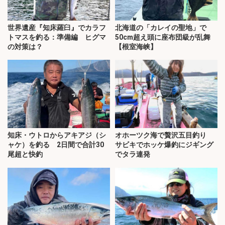
世界遺産『知床羅臼』でカラフ
北海道の「カレイの聖地」で
トマスを釣る：準備編 ヒグマ
50cm超え頭に座布団級が乱舞
の対策は？
【根室海峡】
知床・ウトロからアキアジ（シ
オホーツク海で贅沢五目釣り
ャケ）を釣る 2日間で合計30
サビキでホッケ爆釣にジギング
尾超と快釣
でタラ連発