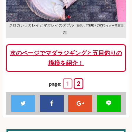
クロガシラカレイとマガレイのダブル
（提供：TSURINEWSライター前島宣
秀）
次のページでマダラジギングと五目釣りの
模様を紹介！
1
2
page: