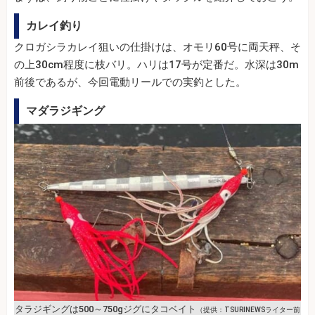
カレイ釣り
クロガシラカレイ狙いの仕掛けは、オモリ60号に両天秤、そ
の上30cm程度に枝バリ。ハリは17号が定番だ。水深は30m
前後であるが、今回電動リールでの実釣とした。
マダラジギング
タラジギングは500～750gジグにタコベイト
（提供：TSURINEWSライター前