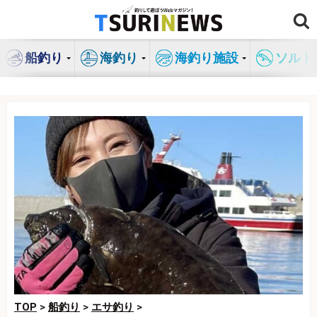
コ
ン
テ
船釣り
海釣り
海釣り施設
ソルト
ン
ツ
へ
ス
キ
ッ
プ
TOP
>
船釣り
>
エサ釣り
>