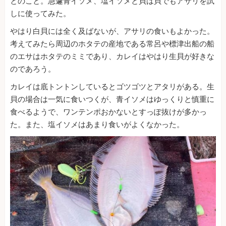
とのこと。急遽青イソメ、塩イソメと貝は貝でもアサリを試
しに使ってみた。
やはり白貝には全く及ばないが、アサリの食いもよかった。
考えてみたら周辺のホタテの産地である常呂や標津出船の船
のエサはホタテのミミであり、カレイはやはり生貝が好きな
のであろう。
カレイは底トントンしているとゴツゴツとアタリがある。生
貝の場合は一気に食いつくが、青イソメはゆっくりと慎重に
食べるようで、ワンテンポおかないとすっぽ抜けが多かっ
た。また、塩イソメはあまり食いがよくなかった。