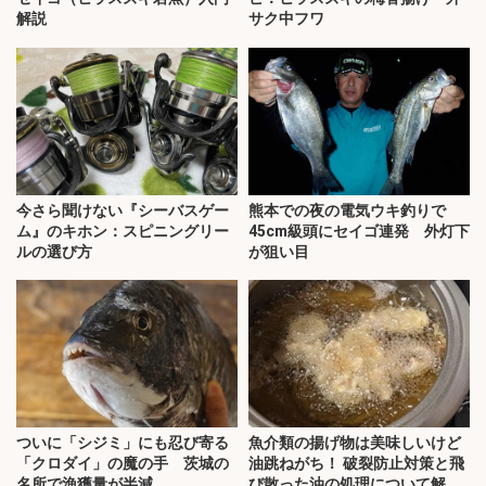
解説
サク中フワ
今さら聞けない『シーバスゲー
熊本での夜の電気ウキ釣りで
ム』のキホン：スピニングリー
45cm級頭にセイゴ連発 外灯下
ルの選び方
が狙い目
ついに「シジミ」にも忍び寄る
魚介類の揚げ物は美味しいけど
「クロダイ」の魔の手 茨城の
油跳ねがち！ 破裂防止対策と飛
名所で漁獲量が半減
び散った油の処理について解