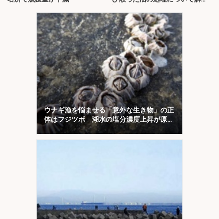
説！
ウナギ漁を悩ませる「意外な生き物」の正
体はフジツボ 湖水の塩分濃度上昇が原因
か