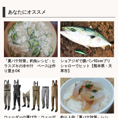
あなたにオススメ
「夏バテ対策」釣魚レシピ：ヒ
ショアジギで腹パン92cmブリ
ラスズキの冷や汁 ベースは作
シャローでヒット【熊本県・天
り置きOK
草市】
ウェーダーの選び方：ウェーデ
釣り人的「夏バテ対策」レシ