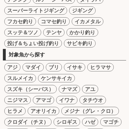
スーパーライトジギング
ジギング
フカセ釣り
コマセ釣り
イカメタル
スッテ＆ツノ
テンヤ
かかり釣り
投げ＆ちょい投げ釣り
サビキ釣り
対象魚から探す
アジ
マダイ
ブリ
イサキ
ヒラマサ
スルメイカ
ケンサキイカ
スズキ（シーバス）
ナマズ
アユ
ニジマス
アマゴ
イワナ
タチウオ
ヒラメ
アオリイカ
メジナ（グレ・クロ）
クロダイ（チヌ）
シロギス
ハゼ
マゴチ