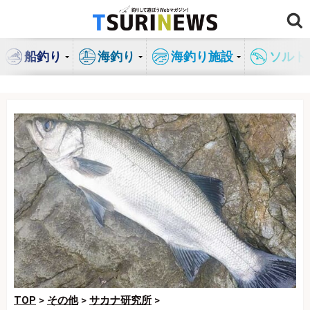
コ
ン
テ
船釣り
海釣り
海釣り施設
ソルト
ン
ツ
へ
ス
キ
ッ
プ
TOP
>
その他
>
サカナ研究所
>