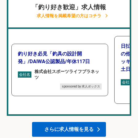
「釣り好き歓迎」求人情報
求人情報を掲載希望の方はコチラ
日払い
釣り好き必見「釣具の設計開
の他/
発」/DAIWA公認製品/年休117日
ッキン
土日休み
株式会社スポーツライフプラネッ
会社名
ツ
会社名
sponsored by 求人ボックス
さらに求人情報を見る