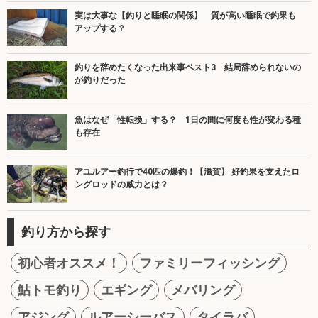
実は大事な【釣りと睡眠の関係】 質が高い睡眠で釣果も
アップする？
釣りを辞めたくなった出来事ベスト3 結局辞められないの
が釣りだった
魚はなぜ「性転換」する？ 1日の間に何度も性が変わる種
も存在
アユルアー釣行で40匹の爆釣！【滋賀】 好釣果を支えたロ
ングロッドの威力とは？
釣り方から探す
初心者オススメ！
ファミリーフィッシング
鮎トモ釣り
エギング
メバリング
アジング
ルアーシーバス
タイラバ