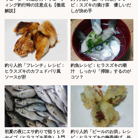
ィング釣行時の注意点も【徹底
ピ：スズキの漬け茶 優しいだ
解説】
しが決め手
釣り人的「フレンチ」レシピ：
釣魚レシピ：ヒラスズキの潮
ヒラスズキのカフェドパリ風
汁 しっかり「掃除」するのが
ソースが肝
コツ？
初夏の夜にエサ釣りで狙うヒラ
釣り人的「ビールのお供」レシ
セイゴ（ヒラスズキ若魚）入門
ピ：ヒラスズキの梅香揚げ 外