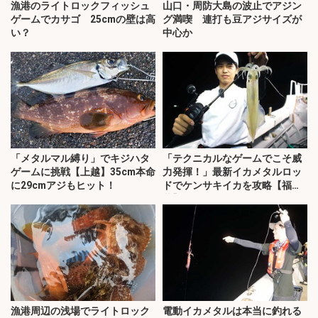
漁港のライトロックフィッシュ
山口・周防大島の波止でアジン
ゲームでカサゴ 25cmの壁は高
グ満喫 連打も豆アジサイズが
い？
中心か
「メタルマル縛り」でキジハタ
「テクニカルなゲームでこそ威
ゲームに挑戦【上越】35cm本命
力発揮！」最新イカメタルロッ
に29cmアジもヒット！
ドでケンサキイカを攻略【福
井】
漁港周辺の浅場でライトロック
電動イカメタルは本当に釣れる