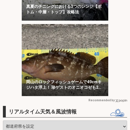
真夏のチニングにおける3つのレンジ【ボ
トム・中層・トップ】攻略法
岡山のロックフィッシュゲームで49cmキ
ジハタ浮上！ 珍ゲストのオニオコゼも2連
発
Recommended by
リアルタイム天気＆風波情報