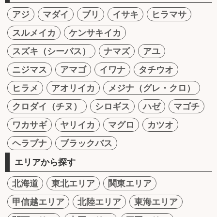
アジ
マダイ
ブリ
イサキ
ヒラマサ
スルメイカ
ケンサキイカ
スズキ（シーバス）
ナマズ
アユ
ニジマス
アマゴ
イワナ
タチウオ
ヒラメ
アオリイカ
メジナ（グレ・クロ）
クロダイ（チヌ）
シロギス
ハゼ
マゴチ
ワカサギ
ヤリイカ
マグロ
カツオ
ヘラブナ
ブラックバス
エリアから探す
北海道
東北エリア
関東エリア
甲信越エリア
北陸エリア
東海エリア