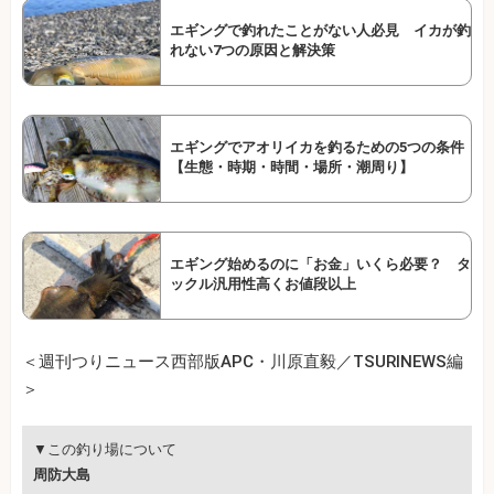
エギングで釣れたことがない人必見 イカが釣
れない7つの原因と解決策
エギングでアオリイカを釣るための5つの条件
【生態・時期・時間・場所・潮周り】
エギング始めるのに「お金」いくら必要？ タ
ックル汎用性高くお値段以上
＜週刊つりニュース西部版APC・川原直毅／TSURINEWS編
＞
▼この釣り場について
周防大島