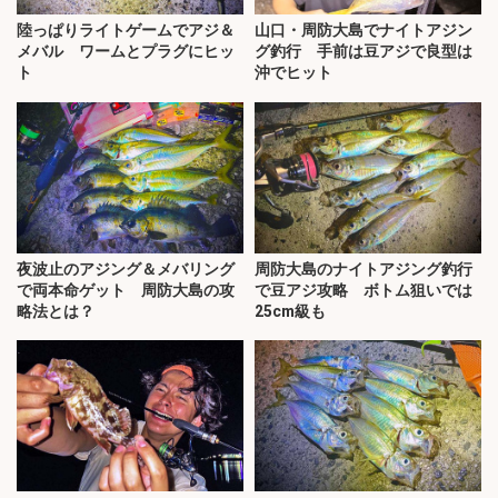
陸っぱりライトゲームでアジ＆
山口・周防大島でナイトアジン
メバル ワームとプラグにヒッ
グ釣行 手前は豆アジで良型は
ト
沖でヒット
夜波止のアジング＆メバリング
周防大島のナイトアジング釣行
で両本命ゲット 周防大島の攻
で豆アジ攻略 ボトム狙いでは
略法とは？
25cm級も