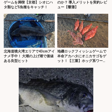
ゲームを満喫【京都】シオにハ
のか？ 導入メリットを実釣レビ
タ類など5魚種をキャッチ！
ュー【響灘】
北海道噴火湾エリアで43cmアイ
地磯ロックフィッシュゲームで
ナメ手中！ 大潮の上げ潮で価値
本命アカハタにオニカサゴをゲ
ある良型ヒット
ット！【三重】ホッグ系ワーム
にヒット