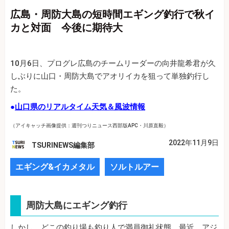
広島・周防大島の短時間エギング釣行で秋イ
カと対面 今後に期待大
10月6日、プログレ広島のチームリーダーの向井龍希君が久
しぶりに山口・周防大島でアオリイカを狙って単独釣行し
た。
●
山口県のリアルタイム天気＆風波情報
（アイキャッチ画像提供：週刊つりニュース西部版APC・川原直毅）
2022年11月9日
TSURINEWS編集部
エギング&イカメタル
ソルトルアー
周防大島にエギング釣行
しかし、どこの釣り場も釣り人で満員御礼状態。最近、アジ