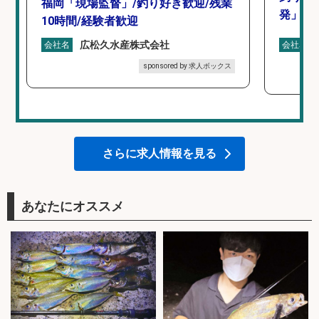
福岡「現場監督」/釣り好き歓迎/残業
発」/D
10時間/経験者歓迎
広松久水産株式会社
会社名
会社名
sponsored by 求人ボックス
さらに求人情報を見る
あなたにオススメ