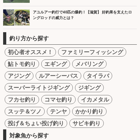
アユルアー釣行で40匹の爆釣！【滋賀】 好釣果を支えたロ
ングロッドの威力とは？
釣り方から探す
初心者オススメ！
ファミリーフィッシング
鮎トモ釣り
エギング
メバリング
アジング
ルアーシーバス
タイラバ
スーパーライトジギング
ジギング
フカセ釣り
コマセ釣り
イカメタル
スッテ＆ツノ
テンヤ
かかり釣り
投げ＆ちょい投げ釣り
サビキ釣り
対象魚から探す