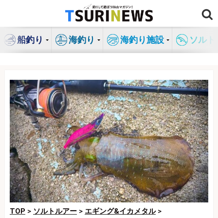
コ
ン
テ
船釣り
海釣り
海釣り施設
ソルト
ン
ツ
へ
ス
キ
ッ
プ
TOP
>
ソルトルアー
>
エギング&イカメタル
>