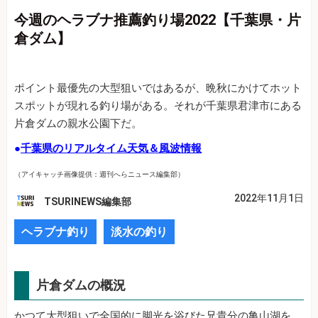
今週のヘラブナ推薦釣り場2022【千葉県・片
倉ダム】
ポイント最優先の大型狙いではあるが、晩秋にかけてホット
スポットが現れる釣り場がある。それが千葉県君津市にある
片倉ダムの親水公園下だ。
●
千葉県のリアルタイム天気＆風波情報
（アイキャッチ画像提供：週刊へらニュース編集部）
2022年11月1日
TSURINEWS編集部
ヘラブナ釣り
淡水の釣り
片倉ダムの概況
かつて大型狙いで全国的に脚光を浴びた兄貴分の亀山湖を、