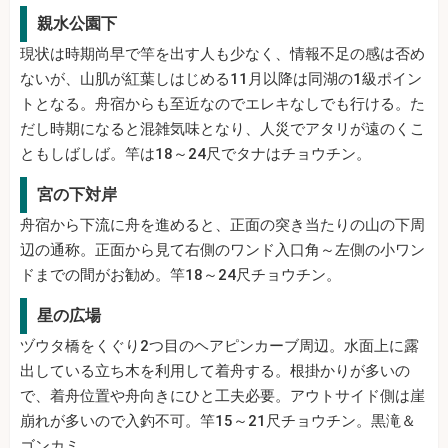
親水公園下
現状は時期尚早で竿を出す人も少なく、情報不足の感は否め
ないが、山肌が紅葉しはじめる11月以降は同湖の1級ポイン
トとなる。舟宿からも至近なのでエレキなしでも行ける。た
だし時期になると混雑気味となり、人災でアタリが遠のくこ
ともしばしば。竿は18～24尺でタナはチョウチン。
宮の下対岸
舟宿から下流に舟を進めると、正面の突き当たりの山の下周
辺の通称。正面から見て右側のワンド入口角～左側の小ワン
ドまでの間がお勧め。竿18～24尺チョウチン。
星の広場
ヅウタ橋をくぐり2つ目のヘアピンカーブ周辺。水面上に露
出している立ち木を利用して着舟する。根掛かりが多いの
で、着舟位置や舟向きにひと工夫必要。アウトサイド側は崖
崩れが多いので入釣不可。竿15～21尺チョウチン。黒滝＆
ゴンカミ