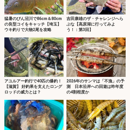
猛暑のびん沼川で86cm＆80cm
吉田康雄のザ・チャレンジへら
の良型コイをキャッチ【埼玉】
ぶな【高原湖に行ってみよ
ウキ釣りで大物2尾を攻略
う！：第3回】
アユルアー釣行で40匹の爆釣！
2026年のサンマは「不漁」の予
【滋賀】 好釣果を支えたロング
測 日本沿岸への回遊は昨年度
ロッドの威力とは？
の4割程度か