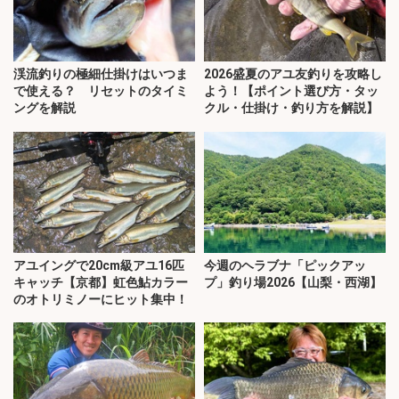
渓流釣りの極細仕掛けはいつま
2026盛夏のアユ友釣りを攻略し
で使える？ リセットのタイミ
よう！【ポイント選び方・タッ
ングを解説
クル・仕掛け・釣り方を解説】
アユイングで20cm級アユ16匹
今週のヘラブナ「ピックアッ
キャッチ【京都】虹色鮎カラー
プ」釣り場2026【山梨・西湖】
のオトリミノーにヒット集中！