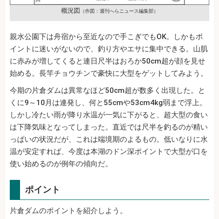
概況図
（作図：週刊へらニュース編集部）
親水公園下は舟宿から至近なので手こぎでもOK。しかもポ
イントに迷いがないので、釣り方やエサに集中できる。山肌
に赤みが増してくると連日尺半はおろか50cm超が顔を見せ
始める。長竿チョウチンで豪快に大型をゲットしてみよう。
今期の片倉ダムは異常なほど50cm超が数多く出現した。と
くに9～10月は連発し、何と55cmや53cm4kg弱まで浮上。
しかし冷たい雨が降り水温が一気に下がると、超大型の食い
は下降気味となってしまった。直近では尺半を釣るのが精い
っぱいの状況だが、これは端境期のよるもの。低いなりに水
温が安定すれば、今度は本湖のドン深ポイントで大型が口を
使い始めるのが例年の傾向だ。
ポイント
片倉ダムのポイントを紹介しよう。