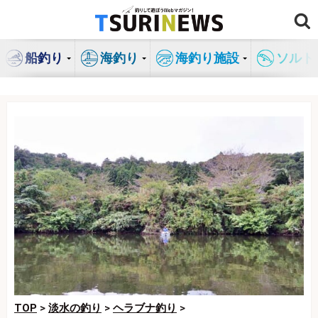
コ
ン
テ
船釣り
海釣り
海釣り施設
ソルト
ン
ツ
へ
ス
キ
ッ
プ
TOP
>
淡水の釣り
>
ヘラブナ釣り
>