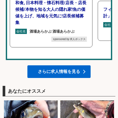
和食, 日本料理・懐石料理/店長・店長
候補/本物を知る大人の隠れ家!魚の価
フィッ
値を上げ、地域を元気に!店長候補募
計」
集
会社名
酒場あらかぶ 酒場あらかぶ
会社名
sponsored by 求人ボックス
さらに求人情報を見る
あなたにオススメ