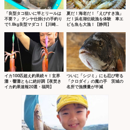
「良型タコ狙いに竿とリールは
夏だ！海老だ！「えびすき漁」
不要？」 テンヤ仕掛けの手釣り
だ！浜名湖伝統漁を体験 車エ
で1.8kg良型マダコ！【川崎
ビも魚も大漁！【静岡】
丸・東京湾】
イカ100匹超え釣果続々！玄界
ついに「シジミ」にも忍び寄る
灘・響灘ともに絶好調【夜焚き
「クロダイ」の魔の手 茨城の
イカ釣果速報20選・福岡】
名所で漁獲量が半減