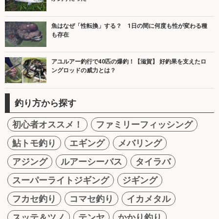
魚はなぜ「性転換」する？ 1日の間に何度も性が変わる種
も存在
アユルアー釣行で40匹の爆釣！【滋賀】 好釣果を支えたロ
ングロッドの威力とは？
釣り方から探す
初心者オススメ！
ファミリーフィッシング
鮎トモ釣り
エギング
メバリング
アジング
ルアーシーバス
タイラバ
スーパーライトジギング
ジギング
フカセ釣り
コマセ釣り
イカメタル
スッテ＆ツノ
テンヤ
かかり釣り