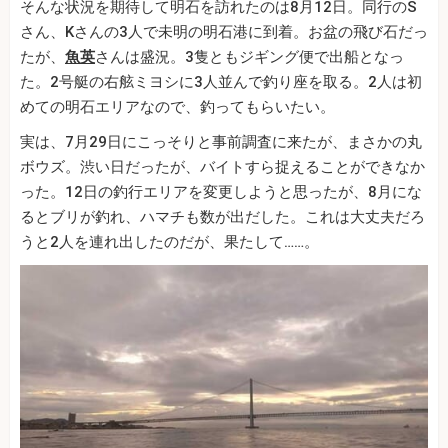
そんな状況を期待して明石を訪れたのは8月12日。同行のS
さん、Kさんの3人で未明の明石港に到着。お盆の飛び石だっ
たが、
魚英
さんは盛況。3隻ともジギング便で出船となっ
た。2号艇の右舷ミヨシに3人並んで釣り座を取る。2人は初
めての明石エリアなので、釣ってもらいたい。
実は、7月29日にこっそりと事前調査に来たが、まさかの丸
ボウズ。渋い日だったが、バイトすら捉えることができなか
った。12日の釣行エリアを変更しようと思ったが、8月にな
るとブリが釣れ、ハマチも数が出だした。これは大丈夫だろ
うと2人を連れ出したのだが、果たして……。