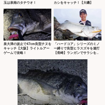
玉は泉南のタチウオ！
カシをキャッチ！【大磯】
泉大津の波止で47cm良型チヌを
「ハードコア」シリーズのミノ
キャッチ【大阪】ライトルアー
ー縛りで良型ヒラスズキを連打
ゲームで攻略！
【長崎】ランガンでサラシを攻
略！