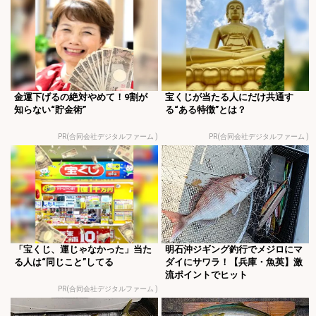
金運下げるの絶対やめて！9割が
宝くじが当たる人にだけ共通す
知らない“貯金術”
る“ある特徴”とは？
PR(合同会社デジタルファーム )
PR(合同会社デジタルファーム )
「宝くじ、運じゃなかった」当た
明石沖ジギング釣行でメジロにマ
る人は“同じこと”してる
ダイにサワラ！【兵庫・魚英】激
流ポイントでヒット
PR(合同会社デジタルファーム )