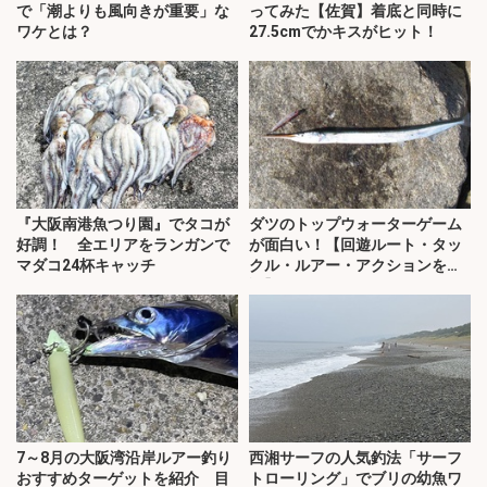
で「潮よりも風向きが重要」な
ってみた【佐賀】着底と同時に
ワケとは？
27.5cmでかキスがヒット！
『大阪南港魚つり園』でタコが
ダツのトップウォーターゲーム
好調！ 全エリアをランガンで
が面白い！【回遊ルート・タッ
マダコ24杯キャッチ
クル・ルアー・アクションを解
説】
7～8月の大阪湾沿岸ルアー釣り
西湘サーフの人気釣法「サーフ
おすすめターゲットを紹介 目
トローリング」でブリの幼魚ワ