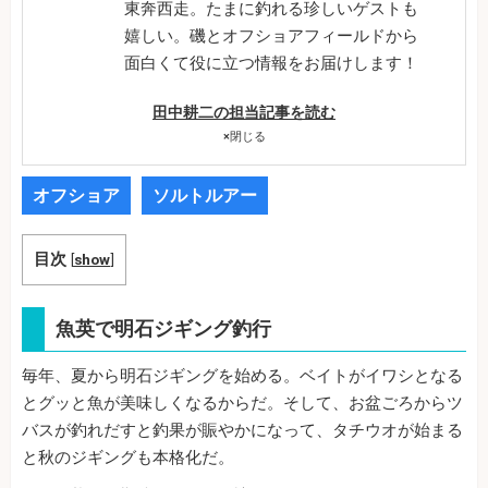
東奔西走。たまに釣れる珍しいゲストも
嬉しい。磯とオフショアフィールドから
面白くて役に立つ情報をお届けします！
田中耕二の担当記事を読む
×
閉じる
オフショア
ソルトルアー
目次
[
show
]
魚英で明石ジギング釣行
毎年、夏から明石ジギングを始める。ベイトがイワシとなる
とグッと魚が美味しくなるからだ。そして、お盆ごろからツ
バスが釣れだすと釣果が賑やかになって、タチウオが始まる
と秋のジギングも本格化だ。