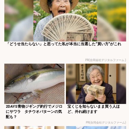
「どうせ当たらない」と思ってた私が本当に当選した“買い方”がこれ
PR(合同会社デジタルファーム )
2DAYS青物ジギング釣行でメジロ
宝くじを知らないまま買う人ほ
にサワラ タチウオパターンの気
ど、外れ続けます
配も？
PR(合同会社デジタルファーム)