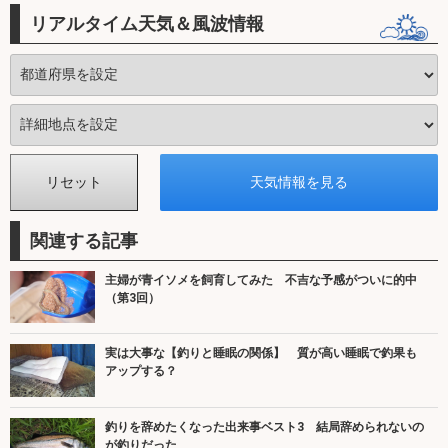
リアルタイム天気＆風波情報
関連する記事
主婦が青イソメを飼育してみた 不吉な予感がついに的中
（第3回）
実は大事な【釣りと睡眠の関係】 質が高い睡眠で釣果も
アップする？
釣りを辞めたくなった出来事ベスト3 結局辞められないの
が釣りだった