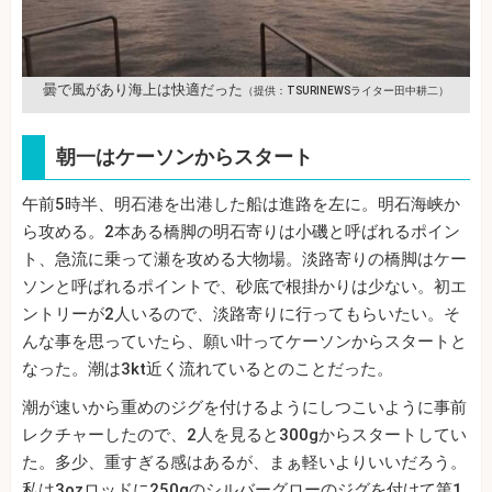
曇で風があり海上は快適だった
（提供：TSURINEWSライター田中耕二）
朝一はケーソンからスタート
午前5時半、明石港を出港した船は進路を左に。明石海峡か
ら攻める。2本ある橋脚の明石寄りは小磯と呼ばれるポイン
ト、急流に乗って瀬を攻める大物場。淡路寄りの橋脚はケー
ソンと呼ばれるポイントで、砂底で根掛かりは少ない。初エ
ントリーが2人いるので、淡路寄りに行ってもらいたい。そ
んな事を思っていたら、願い叶ってケーソンからスタートと
なった。潮は3kt近く流れているとのことだった。
潮が速いから重めのジグを付けるようにしつこいように事前
レクチャーしたので、2人を見ると300gからスタートしてい
た。多少、重すぎる感はあるが、まぁ軽いよりいいだろう。
私は3ozロッドに250gのシルバーグローのジグを付けて第1