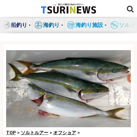
コ
ン
テ
船釣り
海釣り
海釣り施設
ソルト
ン
ツ
へ
ス
キ
ッ
プ
TOP
>
ソルトルアー
>
オフショア
>