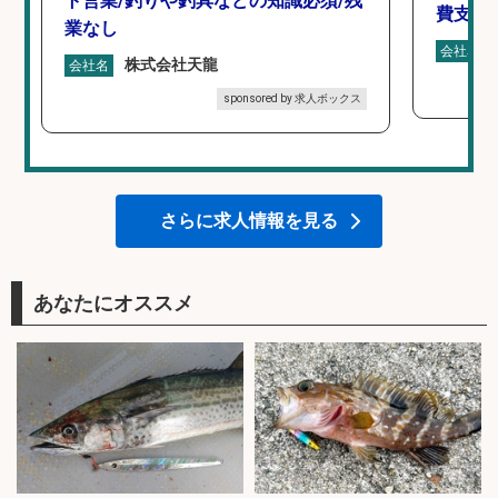
ト営業/釣りや釣具などの知識必須/残
費支給
業なし
会社名
株式会社天龍
会社名
sponsored by 求人ボックス
さらに求人情報を見る
あなたにオススメ