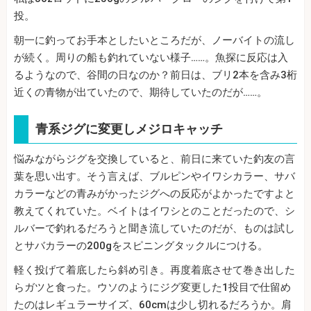
投。
朝一に釣ってお手本としたいところだが、ノーバイトの流し
が続く。周りの船も釣れていない様子……。魚探に反応は入
るようなので、谷間の日なのか？前日は、ブリ2本を含み3桁
近くの青物が出ていたので、期待していたのだが……。
青系ジグに変更しメジロキャッチ
悩みながらジグを交換していると、前日に来ていた釣友の言
葉を思い出す。そう言えば、ブルピンやイワシカラー、サバ
カラーなどの青みがかったジグへの反応がよかったですよと
教えてくれていた。ベイトはイワシとのことだったので、シ
ルバーで釣れるだろうと聞き流していたのだが、ものは試し
とサバカラーの200gをスピニングタックルにつける。
軽く投げて着底したら斜め引き。再度着底させて巻き出した
らガツと食った。ウソのようにジグ変更した1投目で仕留め
たのはレギュラーサイズ、60cmは少し切れるだろうか。肩