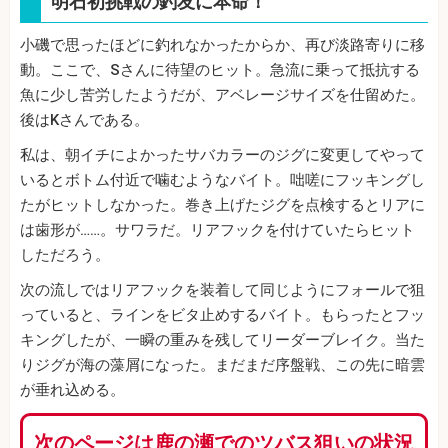
明石初挑戦の釣友に本命！
小磯で思ったほどに釣れなかったからか、再び淡路寄りに移
動。ここで、Sさんに待望のヒット。急流に乗って抵抗する
魚に少し苦労したようだが、アベレージサイズを仕留めた。
後はKさんである。
私は、朝イチによかったサバカラーのジグに変更してやって
いるとボトム付近で噛むようなバイト。咄嗟にフッキングし
たがヒットしなかった。巻き上げたジグを点検するとリアに
は歯形が……。サワラだ。リアフックを付けていたらヒット
しただろう。
次の流しではリアフックを装着して同じようにフォールで狙
っていると、ラインをビタ止めするバイト。もらったとフッ
キングしたが、一瞬の重みを残してリーダーブレイク。当た
りジグが海の藻屑になった。まだまだ序盤戦、この先に暗雲
が垂れ込める。
次のページは鹿の瀬でのツバス狙いの状況