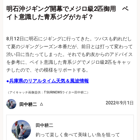
明石沖ジギング開幕でメジロ級2匹御用 ベ
イト意識した青系ジグがカギ？
8月12日に明石にジギングに行ってきた。ツバスも釣れだし
て夏のジギングシーズン本番だが、前日とは打って変わって
渋い日に当たってしまった。それでも釣友からのアドバイス
を参考に、ベイト意識した青系ジグでメジロ級2匹をキャッ
チしたので、その模様をリポートする。
●
兵庫県のリアルタイム天気＆風波情報
（アイキャッチ画像提供：TSURINEWSライター田中耕二）
2022年9月1日
田中耕二
田中耕二
釣って楽しく食べて美味しい魚を狙って