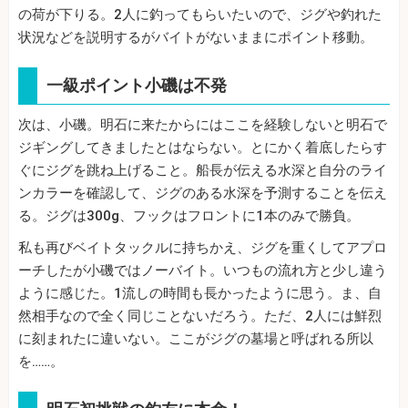
の荷が下りる。2人に釣ってもらいたいので、ジグや釣れた
状況などを説明するがバイトがないままにポイント移動。
一級ポイント小磯は不発
次は、小磯。明石に来たからにはここを経験しないと明石で
ジギングしてきましたとはならない。とにかく着底したらす
ぐにジグを跳ね上げること。船長が伝える水深と自分のライ
ンカラーを確認して、ジグのある水深を予測することを伝え
る。ジグは300g、フックはフロントに1本のみで勝負。
私も再びベイトタックルに持ちかえ、ジグを重くしてアプロ
ーチしたが小磯ではノーバイト。いつもの流れ方と少し違う
ように感じた。1流しの時間も長かったように思う。ま、自
然相手なので全く同じことないだろう。ただ、2人には鮮烈
に刻まれたに違いない。ここがジグの墓場と呼ばれる所以
を……。