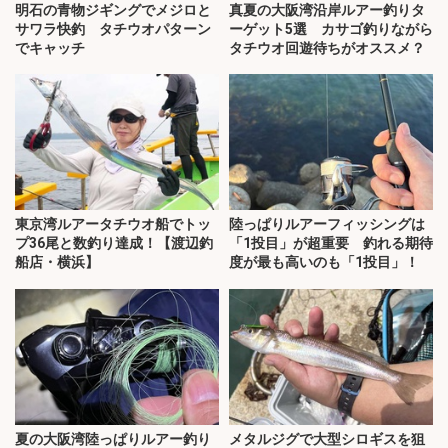
明石の青物ジギングでメジロと
真夏の大阪湾沿岸ルアー釣りタ
サワラ快釣 タチウオパターン
ーゲット5選 カサゴ釣りながら
でキャッチ
タチウオ回遊待ちがオススメ？
東京湾ルアータチウオ船でトッ
陸っぱりルアーフィッシングは
プ36尾と数釣り達成！【渡辺釣
「1投目」が超重要 釣れる期待
船店・横浜】
度が最も高いのも「1投目」！
夏の大阪湾陸っぱりルアー釣り
メタルジグで大型シロギスを狙