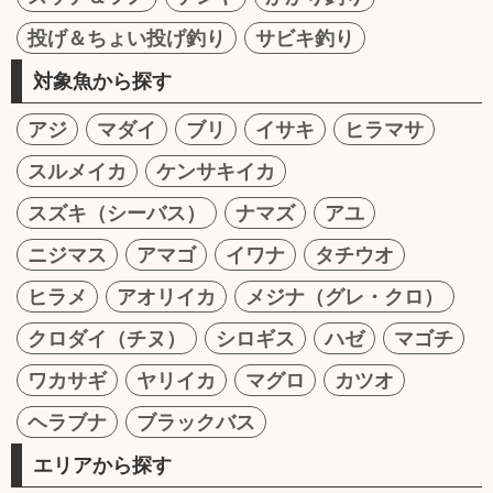
投げ＆ちょい投げ釣り
サビキ釣り
対象魚から探す
アジ
マダイ
ブリ
イサキ
ヒラマサ
スルメイカ
ケンサキイカ
スズキ（シーバス）
ナマズ
アユ
ニジマス
アマゴ
イワナ
タチウオ
ヒラメ
アオリイカ
メジナ（グレ・クロ）
クロダイ（チヌ）
シロギス
ハゼ
マゴチ
ワカサギ
ヤリイカ
マグロ
カツオ
ヘラブナ
ブラックバス
エリアから探す