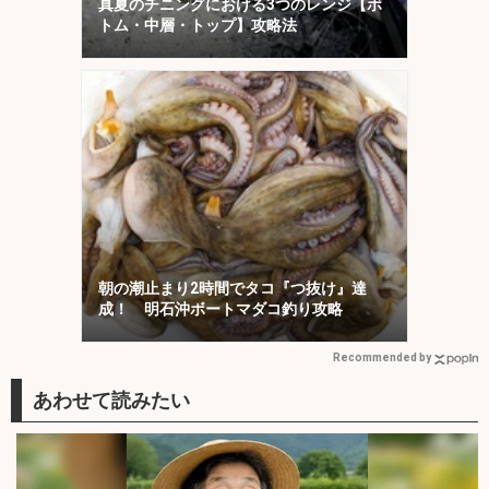
真夏のチニングにおける3つのレンジ【ボ
トム・中層・トップ】攻略法
朝の潮止まり2時間でタコ『つ抜け』達
成！ 明石沖ボートマダコ釣り攻略
Recommended by