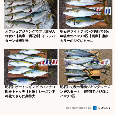
オフショアジギングでブリ族が入
明石沖ライトジギング釣行で50c
れ食い【兵庫・明石沖】イワシパ
m後半のハマチ3匹【兵庫】濃赤
ターン好機到来
カラーのジグにヒッ...
明石沖ボートジギングでハマチ11
明石沖で秋の青物ジギングシーズ
匹をキャッチ【兵庫】シーズン本
ン好スタート 1時間でメジロに
格化でさらに期待大
ハマチ7匹
Recommended by