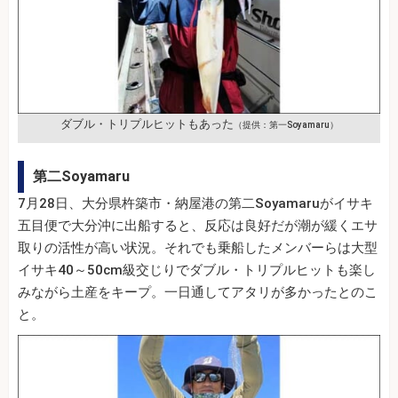
ダブル・トリプルヒットもあった
（提供：第一Soyamaru）
第二Soyamaru
7月28日、大分県杵築市・納屋港の第二Soyamaruがイサキ
五目便で大分沖に出船すると、反応は良好だが潮が緩くエサ
取りの活性が高い状況。それでも乗船したメンバーらは大型
イサキ40～50cm級交じりでダブル・トリプルヒットも楽し
みながら土産をキープ。一日通してアタリが多かったとのこ
と。