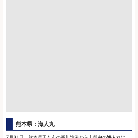
熊本県：海人丸
7月31日、熊本県玉名市の新川漁港から出船中の
海人丸
は、