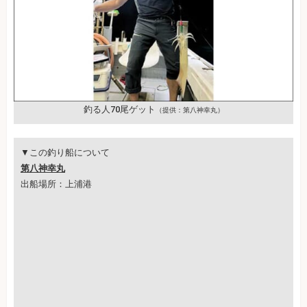
釣る人70尾ゲット
（提供：第八神幸丸）
▼この釣り船について
第八神幸丸
出船場所：上浦港