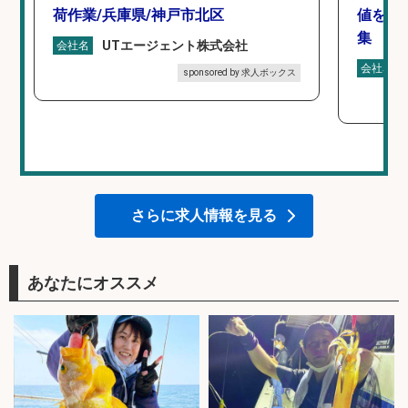
荷作業/兵庫県/神戸市北区
値を上
集
UTエージェント株式会社
会社名
会社名
sponsored by 求人ボックス
さらに求人情報を見る
あなたにオススメ