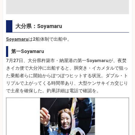
大分県：Soyamaru
Soyamaru
は2船体制で出船中。
第一Soyamaru
7月27日、大分県杵築市・納屋港の第一Soyamaruが、夜焚
きイカ便で大分沖に出船すると、胴突き・イカメタルで狙っ
た乗船者らに開始からぽつぽつヒットする状況。ダブル・ト
リプルで上がってくる時間帯あり、大型ケンサキイカ交じり
で土産を確保した。釣果詳細は電話で確認を。