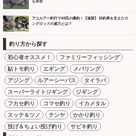
も存在
アユルアー釣行で40匹の爆釣！【滋賀】 好釣果を支えたロ
ングロッドの威力とは？
釣り方から探す
初心者オススメ！
ファミリーフィッシング
鮎トモ釣り
エギング
メバリング
アジング
ルアーシーバス
タイラバ
スーパーライトジギング
ジギング
フカセ釣り
コマセ釣り
イカメタル
スッテ＆ツノ
テンヤ
かかり釣り
投げ＆ちょい投げ釣り
サビキ釣り