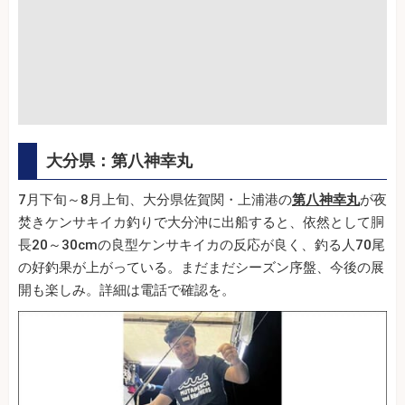
大分県：第八神幸丸
7月下旬～8月上旬、大分県佐賀関・上浦港の
第八神幸丸
が夜
焚きケンサキイカ釣りで大分沖に出船すると、依然として胴
長20～30cmの良型ケンサキイカの反応が良く、釣る人70尾
の好釣果が上がっている。まだまだシーズン序盤、今後の展
開も楽しみ。詳細は電話で確認を。