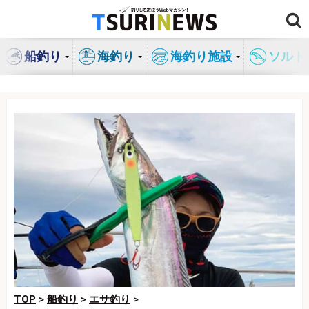
コ
ン
テ
船釣り
海釣り
海釣り施設
ソルト
ン
ツ
へ
ス
キ
ッ
プ
TOP
>
船釣り
>
エサ釣り
>