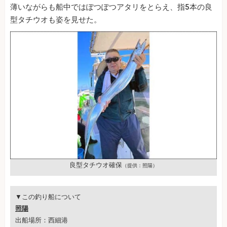
薄いながらも船中ではぽつぽつアタリをとらえ、指5本の良
型タチウオも姿を見せた。
良型タチウオ確保
（提供：照陽）
▼この釣り船について
照陽
出船場所：西細港