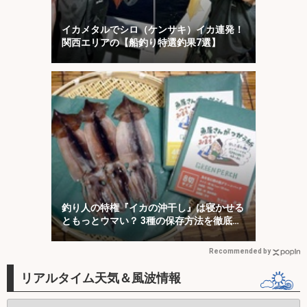
イカメタルでシロ（ケンサキ）イカ連発！
関西エリアの【船釣り特選釣果7選】
釣り人の特権『イカの沖干し』は寝かせる
ともっとウマい？ 3種の保存方法を徹底検
証
Recommended by
リアルタイム天気＆風波情報