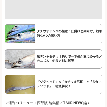
タチウオテンヤの極意：仕掛けと釣り方、効果
的な6つの誘い方
船テンヤタチウオ釣りで一本針が魚に掛かるメ
カニズム 釣り方別に解説
「ジグヘッド」✕「タチウオ尻尾」＝『共食い
メソッド』 徹底解説！
＜週刊つりニュース西部版 編集部／TSURINEWS編＞