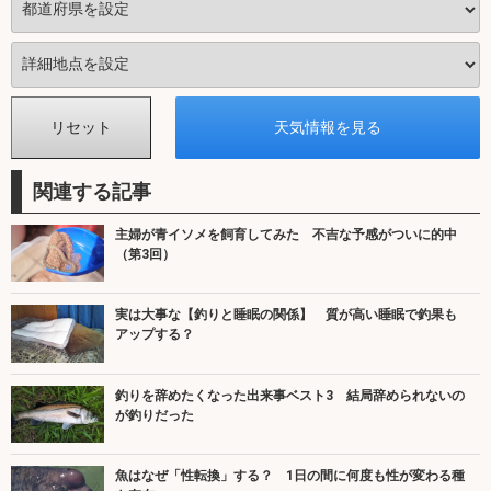
関連する記事
主婦が青イソメを飼育してみた 不吉な予感がついに的中
（第3回）
実は大事な【釣りと睡眠の関係】 質が高い睡眠で釣果も
アップする？
釣りを辞めたくなった出来事ベスト3 結局辞められないの
が釣りだった
魚はなぜ「性転換」する？ 1日の間に何度も性が変わる種