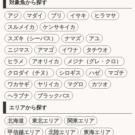
対象魚から探す
アジ
マダイ
ブリ
イサキ
ヒラマサ
スルメイカ
ケンサキイカ
スズキ（シーバス）
ナマズ
アユ
ニジマス
アマゴ
イワナ
タチウオ
ヒラメ
アオリイカ
メジナ（グレ・クロ）
クロダイ（チヌ）
シロギス
ハゼ
マゴチ
ワカサギ
ヤリイカ
マグロ
カツオ
ヘラブナ
ブラックバス
エリアから探す
北海道
東北エリア
関東エリア
甲信越エリア
北陸エリア
東海エリア