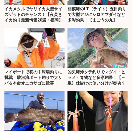
イカメタルでヤリイカ大型サイ
相模湾のLT（ライト）五目釣り
ズゲットのチャンス！【夜焚き
で大型アジにシロアマダイなど
イカ釣り最新情報20選・福岡】
多彩釣果！【まごうの丸】
マイボートで初の中深場釣りに
的矢湾沖タテ釣りでマダイ・ヒ
挑戦 駿河湾ボート釣りで大サ
ラメ・青物など多彩釣果！【三
バ＆本命オニカサゴに歓喜！
重】仕掛けの使い分けが奏功？