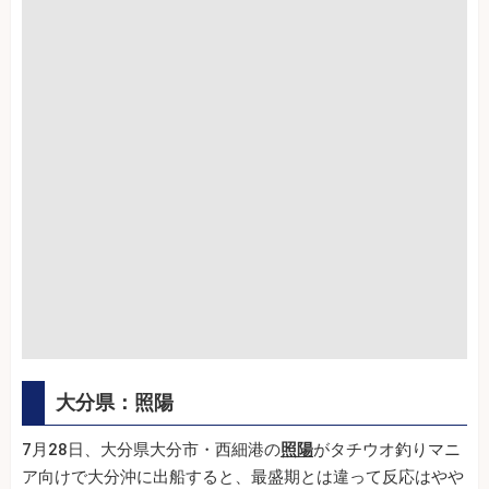
大分県：照陽
7月28日、大分県大分市・西細港の
照陽
がタチウオ釣りマニ
ア向けで大分沖に出船すると、最盛期とは違って反応はやや