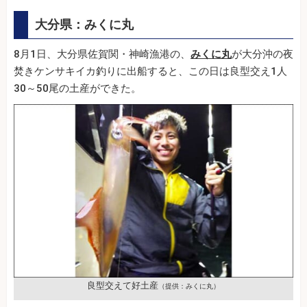
大分県：みくに丸
8月1日、大分県佐賀関・神崎漁港の、
みくに丸
が大分沖の夜
焚きケンサキイカ釣りに出船すると、この日は良型交え1人
30～50尾の土産ができた。
良型交えて好土産
（提供：みくに丸）