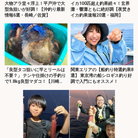
大物アラ堂々浮上！平戸沖で大
イカ100匹超え釣果続々！玄界
型魚狙いが好調！【沖釣り最新
灘・響灘ともに絶好調【夜焚き
情報6選・長崎／佐賀】
イカ釣果速報20選・福岡】
「良型タコ狙いに竿とリールは
関東エリアの【船釣り特選釣果8
不要？」 テンヤ仕掛けの手釣り
選】 東京湾の船シロギス釣り好
で1.8kg良型マダコ！【川崎
調で入門にもオススメ！
丸・東京湾】