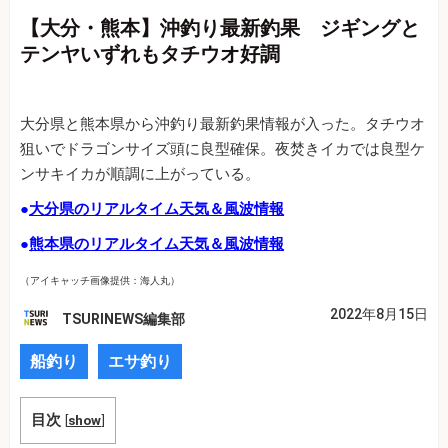
【大分・熊本】沖釣り最新釣果 ジギングと
テンヤいずれもタチウオ好調
大分県と熊本県から沖釣り最新釣果情報が入った。タチウオ
狙いでドラゴンサイズ頭に良型確保。夜焚きイカでは良型ケ
ンサキイカが順調に上がっている。
●
大分県のリアルタイム天気＆風波情報
●
熊本県のリアルタイム天気＆風波情報
（アイキャッチ画像提供：海人丸）
2022年8月15日
TSURINEWS編集部
船釣り
エサ釣り
目次
[
show
]