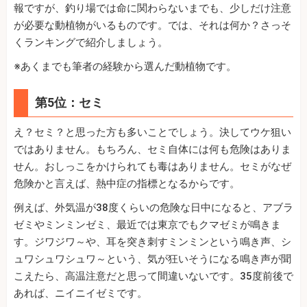
報ですが、釣り場では命に関わらないまでも、少しだけ注意
が必要な動植物がいるものです。では、それは何か？さっそ
くランキングで紹介しましょう。
※あくまでも筆者の経験から選んだ動植物です。
第5位：セミ
え？セミ？と思った方も多いことでしょう。決してウケ狙い
ではありません。もちろん、セミ自体には何も危険はありま
せん。おしっこをかけられても毒はありません。セミがなぜ
危険かと言えば、熱中症の指標となるからです。
例えば、外気温が38度くらいの危険な日中になると、アブラ
ゼミやミンミンゼミ、最近では東京でもクマゼミが鳴きま
す。ジワジワ～や、耳を突き刺すミンミンという鳴き声、シ
ュワシュワシュワ～という、気が狂いそうになる鳴き声が聞
こえたら、高温注意だと思って間違いないです。35度前後で
あれば、ニイニイゼミです。