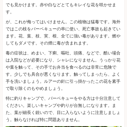
でも見かけます。赤や白などとてもキレイな花を咲かせま
す。
が、これが侮ってはいけません。この植物は猛毒です。海外
ではこの枝をバーベキューの串に使い、死亡事故も起きてい
ます。花、葉、枝、実、根、全てに強い毒があります。燃や
してもダメです。その煙に毒が含まれます。
毒の症状は、めまい、下痢、嘔吐、頭痛、などで、酷い場合
は入院などが必要になり、シャレになりません。うっかり花
や葉を触って、その手でお弁当を食べるのは非常に危険で
す。少しでも具合が悪くなります。触ってしまったら、よく
手を洗いましょう。ルアーの針に引っ掛かったこの花を素手
で取り除くのもやめましょう。
特に釣りキャンプで、バーベキューをやる方は十分注意して
ください。楽しいキャンプや釣りが台無しになります。ま
た、葉が細長く鋭いので、目に入らないように注意しましょ
う。触らなければ特に問題ありません。