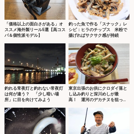
「価格以上の面白さがある」オ
釣った魚で作る「スナック」レ
ススメ海外製リール5選【高コス
シピ：ヒラのチップス 米粉で
パ＆個性派モデル】
揚げればサクサク感が持続
釣れる常夜灯と釣れない常夜灯
東京出張のお供にクロダイ落と
は何が違う？ 「少し暗い場
し込み釣りと深川めしが最
所」に目を向けてみよう
高！ 運河のデカチヌを狙って
みた