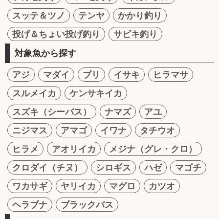
スッテ＆ツノ
テンヤ
かかり釣り
投げ＆ちょい投げ釣り
サビキ釣り
対象魚から探す
アジ
マダイ
ブリ
イサキ
ヒラマサ
スルメイカ
ケンサキイカ
スズキ（シーバス）
ナマズ
アユ
ニジマス
アマゴ
イワナ
タチウオ
ヒラメ
アオリイカ
メジナ（グレ・クロ）
クロダイ（チヌ）
シロギス
ハゼ
マゴチ
ワカサギ
ヤリイカ
マグロ
カツオ
ヘラブナ
ブラックバス