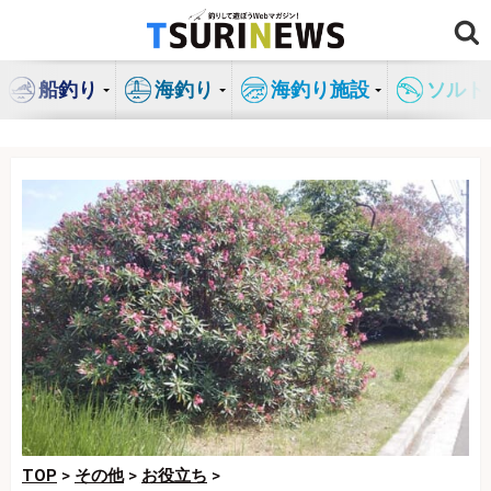
コ
ン
テ
船釣り
海釣り
海釣り施設
ソルト
ン
ツ
へ
ス
キ
ッ
プ
TOP
>
その他
>
お役立ち
>