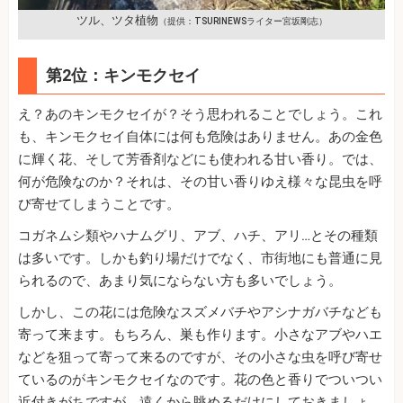
ツル、ツタ植物
（提供：TSURINEWSライター宮坂剛志）
第2位：キンモクセイ
え？あのキンモクセイが？そう思われることでしょう。これ
も、キンモクセイ自体には何も危険はありません。あの金色
に輝く花、そして芳香剤などにも使われる甘い香り。では、
何が危険なのか？それは、その甘い香りゆえ様々な昆虫を呼
び寄せてしまうことです。
コガネムシ類やハナムグリ、アブ、ハチ、アリ…とその種類
は多いです。しかも釣り場だけでなく、市街地にも普通に見
られるので、あまり気にならない方も多いでしょう。
しかし、この花には危険なスズメバチやアシナガバチなども
寄って来ます。もちろん、巣も作ります。小さなアブやハエ
などを狙って寄って来るのですが、その小さな虫を呼び寄せ
ているのがキンモクセイなのです。花の色と香りでついつい
近付きがちですが、遠くから眺めるだけにしておきましょ