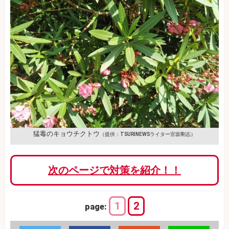
猛毒のキョウチクトウ
（提供：TSURINEWSライター宮坂剛志）
次のページで対策を紹介！！
1
2
page: