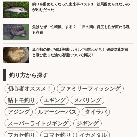
釣りを辞めたくなった出来事ベスト3 結局辞められないの
が釣りだった
魚はなぜ「性転換」する？ 1日の間に何度も性が変わる種
も存在
魚介類の揚げ物は美味しいけど油跳ねがち！ 破裂防止対策
と飛び散った油の処理について解説！
釣り方から探す
初心者オススメ！
ファミリーフィッシング
鮎トモ釣り
エギング
メバリング
アジング
ルアーシーバス
タイラバ
スーパーライトジギング
ジギング
フカセ釣り
コマセ釣り
イカメタル