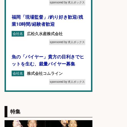
sponsored by 求人ボックス
福岡「現場監督」/釣り好き歓迎/残
業10時間/経験者歓迎
広松久水産株式会社
会社名
sponsored by 求人ボックス
魚の「バイヤー」貴方の目利きでヒ
ットを生む、裁量バイヤー募集
株式会社コムライン
会社名
sponsored by 求人ボックス
オキアミをはじめとする釣り餌の
「製造」/釣り好き歓迎
特集
広松久水産株式会社
会社名
sponsored by 求人ボックス