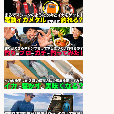
語学力を活かせるフィッシング用品
の「海外営業」/年休125日
株式会社ジャッカル
会社名
sponsored by 求人ボックス
フィッシング用品の「製品開発設
計」
メガバス株式会社
会社名
sponsored by 求人ボックス
8月開始/釣り具メーカーでの営業ア
シスタントのお仕事/残業なし/即日
勤務可/営業事務/軽作業
株式会社パソナ
会社名
sponsored by 求人ボックス