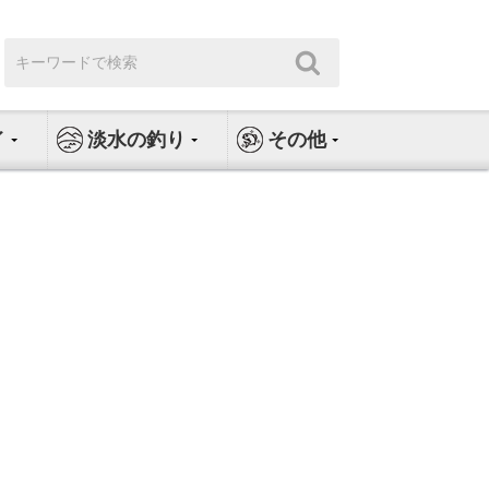
検
検
索:
索
イ
淡水の釣り
その他