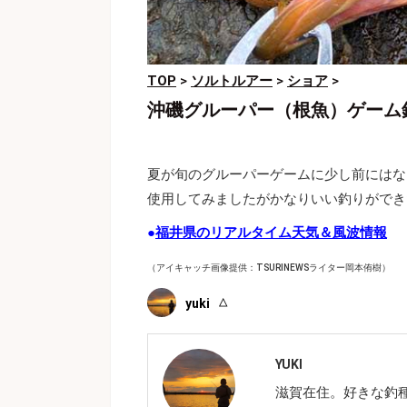
TOP
>
ソルトルアー
>
ショア
>
沖磯グルーパー（根魚）ゲーム
夏が旬のグルーパーゲームに少し前にはな
使用してみましたがかなりいい釣りができ
●
福井県のリアルタイム天気＆風波情報
（アイキャッチ画像提供：TSURINEWSライター岡本侑樹）
yuki
YUKI
滋賀在住。好きな釣