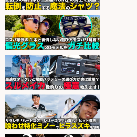
さかな専門学校の教員 教員免許不
要/水産業界の知識と経験を活かす
学校法人水野学園日本さかな専
会社名
門学校
sponsored by 求人ボックス
魚のプロとして活躍食を支える「鮮
魚加工・販売スタッフ」
株式会社一号舘
会社名
sponsored by 求人ボックス
さらに求人情報を見る