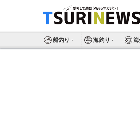
コ
ン
テ
ン
ツ
船釣り
海釣り
海
へ
ス
キ
ッ
プ