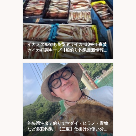
イカメタルでも良型ヤリイカ130杯！夜焚
きイカ好調キープ【船釣り釣果最新情報13
選・玄界灘】
的矢湾沖タテ釣りでマダイ・ヒラメ・青物
など多彩釣果！【三重】仕掛けの使い分け
が奏功？