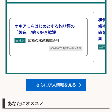
和食,
オキアミをはじめとする釣り餌の
候補/
「製造」/釣り好き歓迎
値を上
集
広松久水産株式会社
会社名
会社名
sponsored by 求人ボックス
さらに求人情報を見る
あなたにオススメ