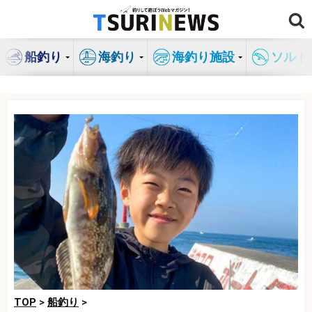
コ
ン
テ
船釣り
海釣り
海釣り施設
ソルト
ン
ツ
へ
ス
キ
ッ
プ
TOP
>
船釣り
>