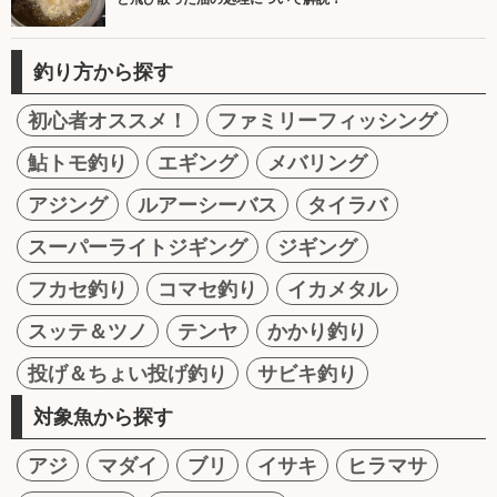
釣り方から探す
初心者オススメ！
ファミリーフィッシング
鮎トモ釣り
エギング
メバリング
アジング
ルアーシーバス
タイラバ
スーパーライトジギング
ジギング
フカセ釣り
コマセ釣り
イカメタル
スッテ＆ツノ
テンヤ
かかり釣り
投げ＆ちょい投げ釣り
サビキ釣り
対象魚から探す
アジ
マダイ
ブリ
イサキ
ヒラマサ