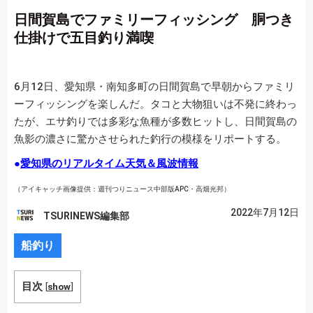
日間賀島でファミリーフィッシング 胴つき
仕掛けで五目釣り満喫
6月12日、愛知県・南知多町の日間賀島で早朝からファミリ
ーフィッシングを楽しんだ。タコと大物狙いは不発に終わっ
たが、エサ釣りでは多彩な魚種が多数ヒットし、日間賀島の
魚影の濃さに驚かさせられた釣行の模様をリポートする。
●
愛知県のリアルタイム天気＆風波情報
（アイキャッチ画像提供：週刊つりニュース中部版APC・高畑光邦）
2022年7月12日
TSURINEWS編集部
船釣り
目次
[
show
]