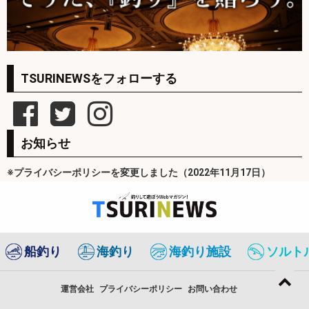
TSURINEWSをフォローする
お知らせ
※プライバシーポリシーを変更しました（2022年11月17日）
船釣り
海釣り
海釣り施設
ソルト
運営会社
プライバシーポリシー
お問い合わせ