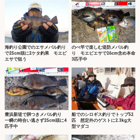
海釣り公園でのエサメバル釣り
のべ竿で楽しむ堤防メバル釣
で25cm頭に2ケタ釣果 モエビ
り モエビエサで26cm含め本命
エサで狙う
3匹手中
豊浜新堤で胴つきメバル釣り
船でのシロギス釣りでトップ52
一瞬の時合い逃さず25cm頭に4
匹 想定外のゲストに2.3kg大
匹手中
型マダコ