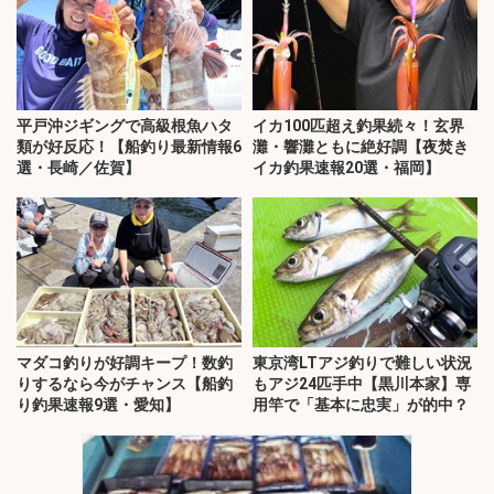
平戸沖ジギングで高級根魚ハタ
イカ100匹超え釣果続々！玄界
類が好反応！【船釣り最新情報6
灘・響灘ともに絶好調【夜焚き
選・長崎／佐賀】
イカ釣果速報20選・福岡】
マダコ釣りが好調キープ！数釣
東京湾LTアジ釣りで難しい状況
りするなら今がチャンス【船釣
もアジ24匹手中【黒川本家】専
り釣果速報9選・愛知】
用竿で「基本に忠実」が的中？