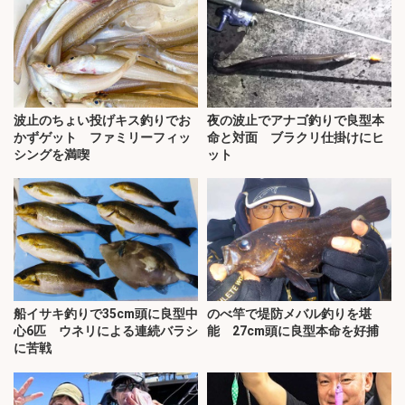
波止のちょい投げキス釣りでお
夜の波止でアナゴ釣りで良型本
かずゲット ファミリーフィッ
命と対面 ブラクリ仕掛けにヒ
シングを満喫
ット
船イサキ釣りで35cm頭に良型中
のべ竿で堤防メバル釣りを堪
心6匹 ウネリによる連続バラシ
能 27cm頭に良型本命を好捕
に苦戦