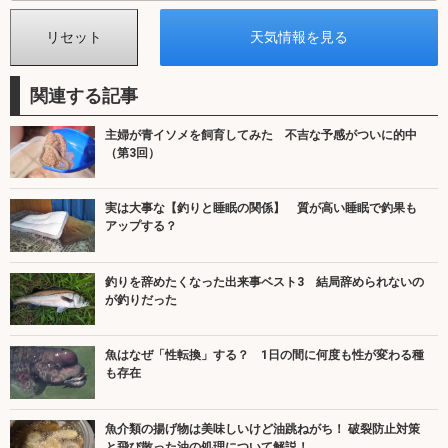
関連する記事
主婦が青イソメを飼育してみた 不吉な予感がついに的中
（第3回）
実は大事な【釣りと睡眠の関係】 質が高い睡眠で釣果も
アップする？
釣りを辞めたくなった出来事ベスト3 結局辞められないの
が釣りだった
魚はなぜ「性転換」する？ 1日の間に何度も性が変わる種
も存在
魚介類の揚げ物は美味しいけど油跳ねがち！ 破裂防止対策
と飛び散った油の処理について解説！