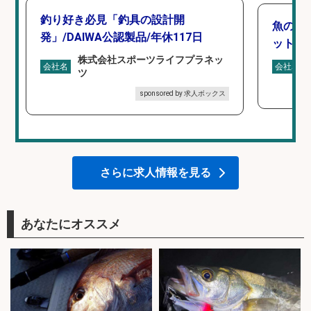
釣り好き必見「釣具の設計開
魚の「
発」/DAIWA公認製品/年休117日
ットを
株式会社スポーツライフプラネッ
会社名
会社名
ツ
sponsored by 求人ボックス
さらに求人情報を見る
あなたにオススメ