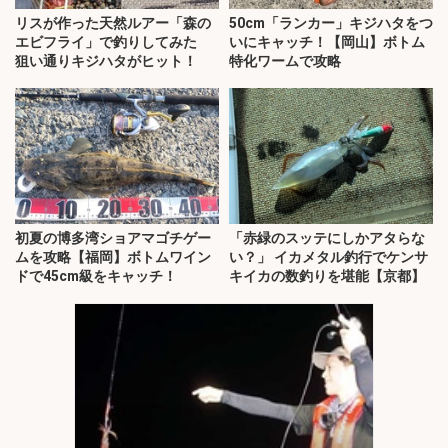
リスが作った天然ルアー「森の
50cm「ランカー」キジハタをつ
エビフライ」で釣りしてみた
いにキャッチ！【岡山】ボトム
狙い通りキジハタがヒット！
特化ワームで攻略
初夏の博多湾ショアマゴチゲー
「赤緑のスッテにしかアタらな
ムを攻略【福岡】ボトムワイン
い？」 イカメタル釣行でケンサ
ドで45cm級をキャッチ！
キイカの数釣りを堪能【京都】