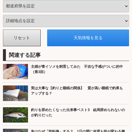
関連する記事
主婦が青イソメを飼育してみた 不吉な予感がついに的中
（第3回）
実は大事な【釣りと睡眠の関係】 質が高い睡眠で釣果も
アップする？
釣りを辞めたくなった出来事ベスト3 結局辞められないの
が釣りだった
魚はなぜ「性転換」する？ 1日の間に何度も性が変わる種