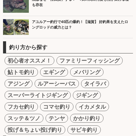
も存在
アユルアー釣行で40匹の爆釣！【滋賀】 好釣果を支えたロ
ングロッドの威力とは？
釣り方から探す
初心者オススメ！
ファミリーフィッシング
鮎トモ釣り
エギング
メバリング
アジング
ルアーシーバス
タイラバ
スーパーライトジギング
ジギング
フカセ釣り
コマセ釣り
イカメタル
スッテ＆ツノ
テンヤ
かかり釣り
投げ＆ちょい投げ釣り
サビキ釣り