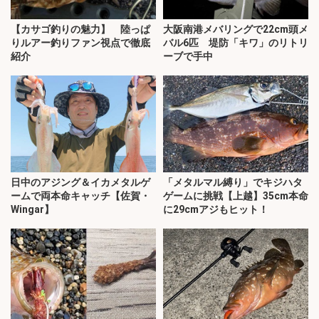
【カサゴ釣りの魅力】 陸っぱ
大阪南港メバリングで22cm頭メ
りルアー釣りファン視点で徹底
バル6匹 堤防「キワ」のリトリ
紹介
ーブで手中
日中のアジング＆イカメタルゲ
「メタルマル縛り」でキジハタ
ームで両本命キャッチ【佐賀・
ゲームに挑戦【上越】35cm本命
Wingar】
に29cmアジもヒット！