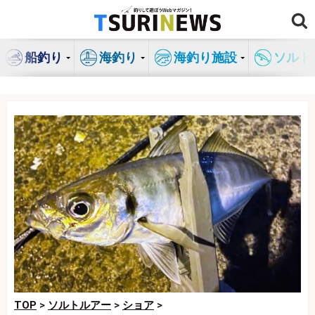
コ
ン
テ
船釣り
海釣り
海釣り施設
ソルト
ン
ツ
へ
ス
キ
ッ
プ
TOP
>
ソルトルアー
>
ショア
>