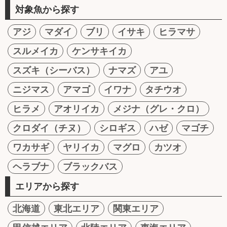
対象魚から探す
アジ
マダイ
ブリ
イサキ
ヒラマサ
スルメイカ
ケンサキイカ
スズキ（シーバス）
ナマズ
アユ
ニジマス
アマゴ
イワナ
タチウオ
ヒラメ
アオリイカ
メジナ（グレ・クロ）
クロダイ（チヌ）
シロギス
ハゼ
マゴチ
ワカサギ
ヤリイカ
マグロ
カツオ
ヘラブナ
ブラックバス
エリアから探す
北海道
東北エリア
関東エリア