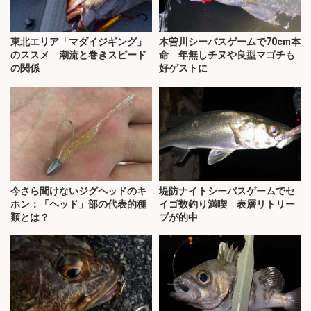
東北エリア「マダイジギング」
木曽川シーバスゲームで70cm本
のススメ 潮流と巻きスピード
命 年無しチヌや良型マゴチも
の関係
好ゲストに
今さら聞けないジグヘッドのキ
堤防ナイトシーバスゲームでセ
ホン：「ヘッド」部の代表的種
イゴ数釣り満喫 表層リトリー
類とは？
ブが的中