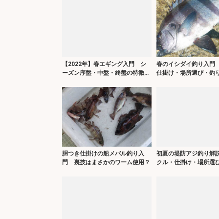
【2022年】春エギング入門 シ
春のイシダイ釣り入門
ーズン序盤・中盤・終盤の特徴を
仕掛け・場所選び・釣
解説
説】
胴つき仕掛けの船メバル釣り入
初夏の堤防アジ釣り解
門 裏技はまさかのワーム使用？
クル・仕掛け・場所選
方】