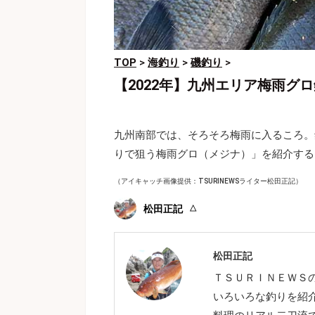
TOP
>
海釣り
>
磯釣り
>
【2022年】九州エリア梅雨グ
九州南部では、そろそろ梅雨に入るころ。
りで狙う梅雨グロ（メジナ）」を紹介する
（アイキャッチ画像提供：TSURINEWSライター松田正記）
松田正記
松田正記
ＴＳＵＲＩＮＥＷＳ
いろいろな釣りを紹