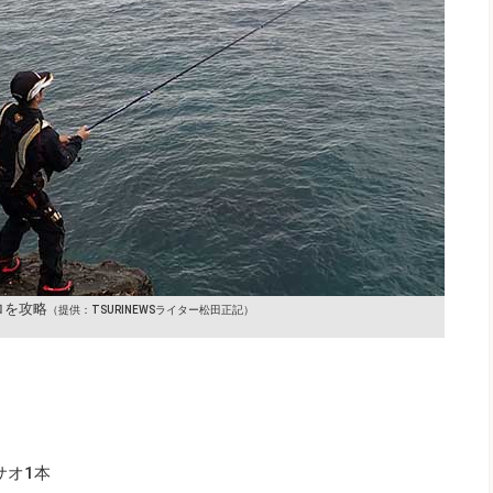
ロを攻略
（提供：TSURINEWSライター松田正記）
サオ1本