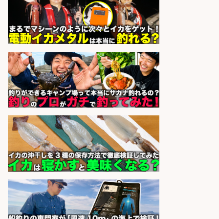
sponsored by 求人ボックス
釣り具のかんたん軽作業/高収入/交
通費支給/制服貸与/正社員登用あり
株式会社REnista
会社名
sponsored by 求人ボックス
倉庫での釣り用品の軽作業スタッ
フ/未経験歓迎/交通費支給/制服貸
与/正社員登用あり
株式会社REnista
会社名
sponsored by 求人ボックス
釣り具のかんたん軽作業/高収入/交
通費支給/制服貸与/正社員登用あり
株式会社REnista
会社名