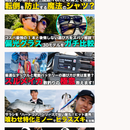
sponsored by 求人ボックス
フィッシング用品の「製品開発設
計」
メガバス株式会社
会社名
sponsored by 求人ボックス
倉庫での釣り用品の軽作業スタッ
フ/未経験歓迎/交通費支給/制服貸
与/正社員登用あり
株式会社REnista
会社名
sponsored by 求人ボックス
さらに求人情報を見る