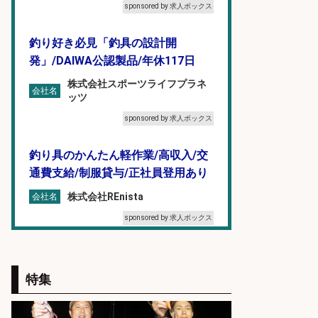
sponsored by 求人ボックス
釣り好き必見「釣具の設計開
発」/DAIWA公認製品/年休117日
株式会社スポーツライフプラネ
会社名
ッツ
sponsored by 求人ボックス
釣り具のかんたん軽作業/高収入/交
通費支給/制服貸与/正社員登用あり
株式会社REnista
会社名
sponsored by 求人ボックス
倉庫での釣り用品の軽作業スタッ
フ/未経験歓迎/交通費支給/制服貸
特集
与/正社員登用あり
株式会社REnista
会社名