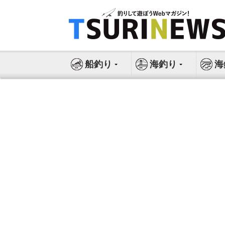
コ
ン
テ
ン
ツ
船釣り
海釣り
海
へ
ス
キ
ッ
プ