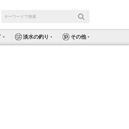
検
検
索:
索
イ
淡水の釣り
その他