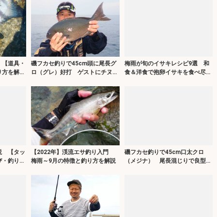
 【道具・
磯フカセ釣りで45cm頭に尾長グ
梅雨が旬のイサキレシピ9選 和
り方を解
ロ（グレ）好打 ゲストにチヌや
食＆洋食で抱卵イサキを食べ尽く
バリ
す
説 【タッ
【2022年】渓流エサ釣り入門
磯フカセ釣りで45cm口太クロ
び・釣り
梅雨～9月の特徴と釣り方を解説
（メジナ） 尾長混じりで良型連
打