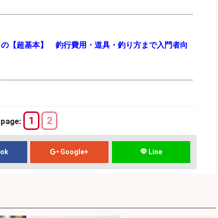
りの【超基本】 釣行費用・道具・釣り方まで入門者向
1
2
page:
ook
Google+
Line