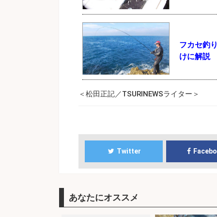
フカセ釣
けに解説
＜松田正記／TSURINEWSライター＞
Twitter
Faceb
あなたにオススメ