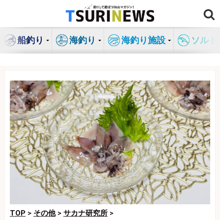
コ
ン
テ
船釣り
海釣り
海釣り施設
ソルト
ン
ツ
へ
ス
キ
ッ
プ
TOP
>
その他
>
サカナ研究所
>