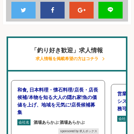
「釣り好き歓迎」求人情報
求人情報を掲載希望の方はコチラ
和食, 日本料理・懐石料理/店長・店長
営業事
候補/本物を知る大人の隠れ家!魚の価
シスタ
値を上げ、地域を元気に!店長候補募
務可/
集
会社名
酒場あらかぶ 酒場あらかぶ
会社名
sponsored by 求人ボックス