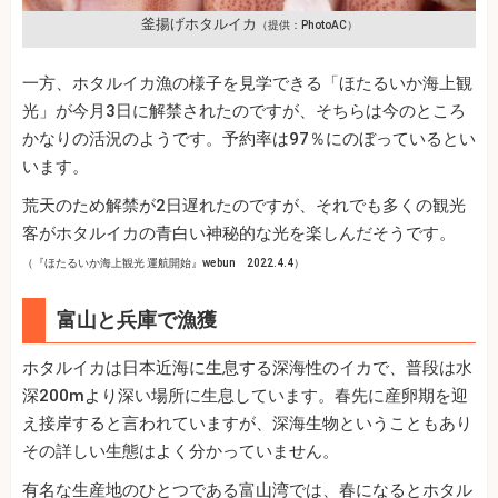
釜揚げホタルイカ
（提供：PhotoAC）
一方、ホタルイカ漁の様子を見学できる「ほたるいか海上観
光」が今月3日に解禁されたのですが、そちらは今のところ
かなりの活況のようです。予約率は97％にのぼっているとい
います。
荒天のため解禁が2日遅れたのですが、それでも多くの観光
客がホタルイカの青白い神秘的な光を楽しんだそうです。
（『ほたるいか海上観光 運航開始』webun 2022.4.4）
富山と兵庫で漁獲
ホタルイカは日本近海に生息する深海性のイカで、普段は水
深200mより深い場所に生息しています。春先に産卵期を迎
え接岸すると言われていますが、深海生物ということもあり
その詳しい生態はよく分かっていません。
有名な生産地のひとつである富山湾では、春になるとホタル