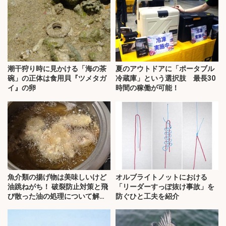
潮干狩り時に見かける「海の茶
夏のアウトドアに「ポータブル
碗」の正体は食用貝『ツメタガ
冷蔵庫」という選択肢 最長30
イ』の卵
時間の稼働が可能！
魚介類の揚げ物は美味しいけど
オルブライトノットにおける
油跳ねがち！ 破裂防止対策と飛
「リーダーすっぽ抜け事故」を
び散った油の処理について解
防ぐひと工夫を紹介
説！