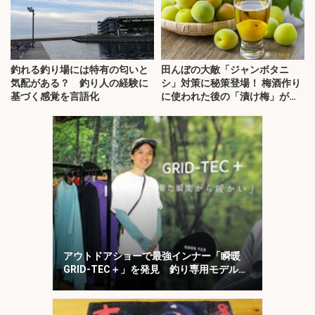
釣れる釣り場には特有の匂いと
田んぼの大敵「ジャンボタニ
気配がある？ 釣り人の経験に
シ」対策に秘策登場！ 梅酒作り
基づく感覚を言語化
に使われた後の「漬け梅」が効
く？
アウトドアショーで最強インナー「瞬暖
GRID-TEC＋」を発見 釣り専用モデルも
登場