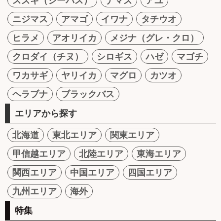
スズキ（シーバス）
ナマズ
アユ
ニジマス
アマゴ
イワナ
タチウオ
ヒラメ
アオリイカ
メジナ（グレ・クロ）
クロダイ（チヌ）
シロギス
ハゼ
マゴチ
ワカサギ
ヤリイカ
マグロ
カツオ
ヘラブナ
ブラックバス
エリアから探す
北海道
東北エリア
関東エリア
甲信越エリア
北陸エリア
東海エリア
関西エリア
中国エリア
四国エリア
九州エリア
海外
特集