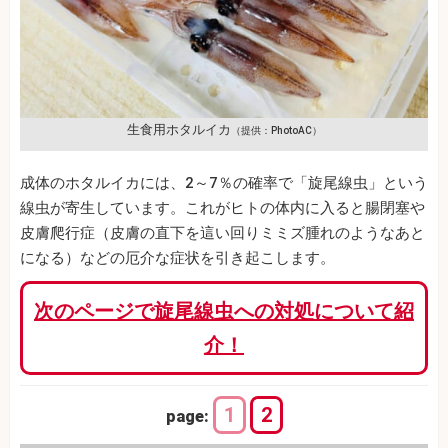
生食用ホタルイカ
（提供：PhotoAC）
成体のホタルイカには、2～7％の確率で「旋尾線虫」という
線虫が寄生しています。これがヒトの体内に入ると腸閉塞や
皮膚爬行症（皮膚の直下を這い回りミミズ腫れのようなあと
になる）などの厄介な症状を引き起こします。
次のページで旋尾線虫への対処について紹
介！
1
2
page: