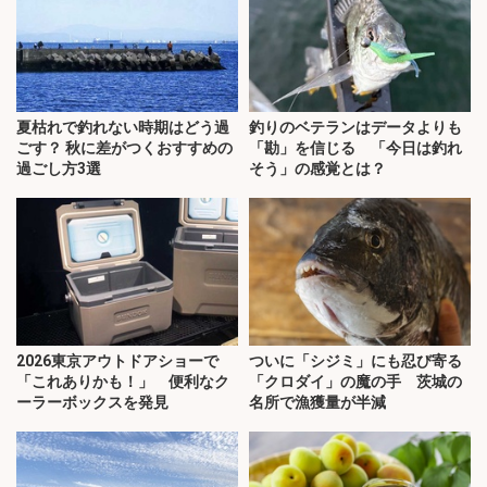
夏枯れで釣れない時期はどう過
釣りのベテランはデータよりも
ごす？ 秋に差がつくおすすめの
「勘」を信じる 「今日は釣れ
過ごし方3選
そう」の感覚とは？
2026東京アウトドアショーで
ついに「シジミ」にも忍び寄る
「これありかも！」 便利なク
「クロダイ」の魔の手 茨城の
ーラーボックスを発見
名所で漁獲量が半減