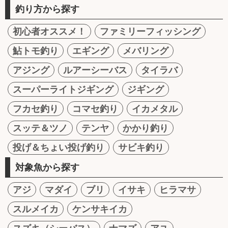
釣り方から探す
初心者オススメ！
ファミリーフィッシング
鮎トモ釣り
エギング
メバリング
アジング
ルアーシーバス
タイラバ
スーパーライトジギング
ジギング
フカセ釣り
コマセ釣り
イカメタル
スッテ＆ツノ
テンヤ
かかり釣り
投げ＆ちょい投げ釣り
サビキ釣り
対象魚から探す
アジ
マダイ
ブリ
イサキ
ヒラマサ
スルメイカ
ケンサキイカ