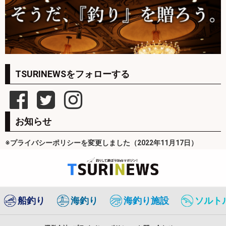
TSURINEWSをフォローする
お知らせ
※プライバシーポリシーを変更しました（2022年11月17日）
船釣り
海釣り
海釣り施設
ソルト