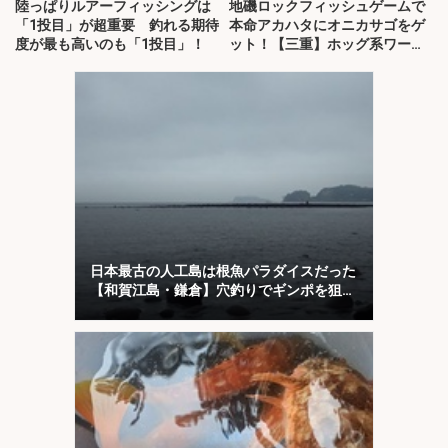
陸っぱりルアーフィッシングは
地磯ロックフィッシュゲームで
「1投目」が超重要 釣れる期待
本命アカハタにオニカサゴをゲ
度が最も高いのも「1投目」！
ット！【三重】ホッグ系ワーム
にヒット
日本最古の人工島は根魚パラダイスだった
【和賀江島・鎌倉】穴釣りでギンポを狙
う！