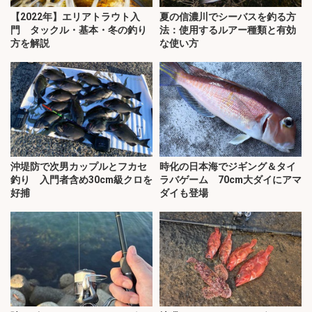
【2022年】エリアトラウト入
夏の信濃川でシーバスを釣る方
門 タックル・基本・冬の釣り
法：使用するルアー種類と有効
方を解説
な使い方
沖堤防で次男カップルとフカセ
時化の日本海でジギング＆タイ
釣り 入門者含め30cm級クロを
ラバゲーム 70cm大ダイにアマ
好捕
ダイも登場