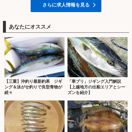
さらに求人情報を見る
あなたにオススメ
【三重】沖釣り最新釣果 ジギ
「寒ブリ」ジギング入門解説
ング＆泳がせ釣りで良型青物が
【上越地方の出船エリアとシー
続々
ズンを紹介】