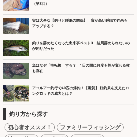
（第3回）
実は大事な【釣りと睡眠の関係】 質が高い睡眠で釣果も
アップする？
釣りを辞めたくなった出来事ベスト3 結局辞められないの
が釣りだった
魚はなぜ「性転換」する？ 1日の間に何度も性が変わる種
も存在
アユルアー釣行で40匹の爆釣！【滋賀】 好釣果を支えたロ
ングロッドの威力とは？
釣り方から探す
初心者オススメ！
ファミリーフィッシング