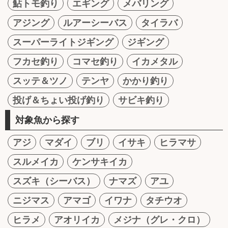
鮎トモ釣り
エギング
メバリング
アジング
ルアーシーバス
タイラバ
スーパーライトジギング
ジギング
フカセ釣り
コマセ釣り
イカメタル
スッテ＆ツノ
テンヤ
かかり釣り
投げ＆ちょい投げ釣り
サビキ釣り
対象魚から探す
アジ
マダイ
ブリ
イサキ
ヒラマサ
スルメイカ
ケンサキイカ
スズキ（シーバス）
ナマズ
アユ
ニジマス
アマゴ
イワナ
タチウオ
ヒラメ
アオリイカ
メジナ（グレ・クロ）