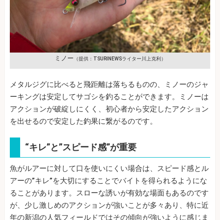
ミノー
（提供：TSURINEWSライター川上克利）
メタルジグに比べると飛距離は落ちるものの、ミノーのジャ
ーキングは安定してサゴシを釣ることができます。ミノーは
アクションが破綻しにくく、初心者から安定したアクション
を出せるので安定した釣果に繋がるのです。
“キレ”と”スピード感”が重要
魚がルアーに対して口を使いにくい場合は、スピード感とル
アーの”キレ”を大切にすることでバイトを得られるようにな
ることがあります。スローな誘いが有効な場面もあるのです
が、少し激しめのアクションが強いことが多々あり、特に近
年の新潟の人気フィールドではその傾向が強いように感じま