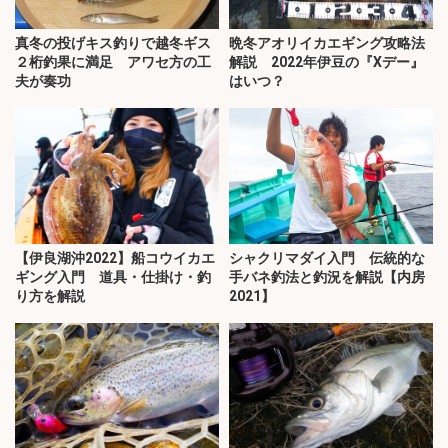
真冬の投げキス釣りで越冬ギス
晩冬アオリイカエギング攻略法
２桁釣果に満足 アワセ方の工
解説 2022年伊豆の『Xデー』
夫が奏功
はいつ？
【伊良湖沖2022】船コウイカエ
シャクリマダイ入門 伝統的な
ギング入門 道具・仕掛け・釣
手バネ釣法と釣況を解説【内房
り方を解説
2021】