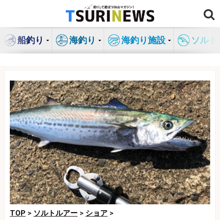
コ
ン
テ
船釣り
海釣り
海釣り施設
ソルト
ン
ツ
へ
ス
キ
ッ
プ
TOP
>
ソルトルアー
>
ショア
>