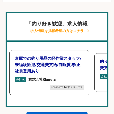
「釣り好き歓迎」求人情報
求人情報を掲載希望の方はコチラ
倉庫での釣り用品の軽作業スタッフ/
釣り具
未経験歓迎/交通費支給/制服貸与/正
費支給
社員登用あり
会社名
株式会社REnista
会社名
sponsored by 求人ボックス