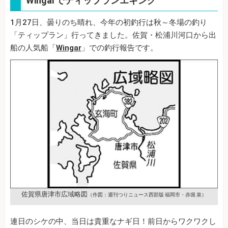
Wingarでティップランエギング
1月27日、曇りのち晴れ、今年の初釣行は秋～冬場の釣り
「ティップラン」行ってきました。佐賀・松浦川河口から出
船の人気船「
Wingar
」での釣行報告です。
佐賀県唐津市広域略図
（作図：週刊つりニュース西部版 福岡市・赤堀 泉）
連日のシケの中、当日は貴重なナギ日！前日からワクワクし