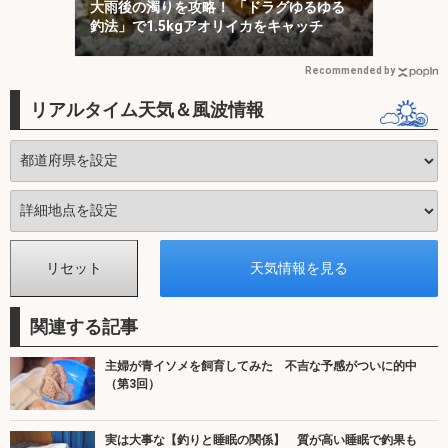
大雨後の濁りを攻略！ 「ドラグゆるゆる
釣法」で1.5kgアオリイカをキャッチ
Recommended by
リアルタイム天気＆風波情報
関連する記事
主婦が青イソメを飼育してみた 不吉な予感がついに的中
（第3回）
実は大事な【釣りと睡眠の関係】 質が高い睡眠で釣果も