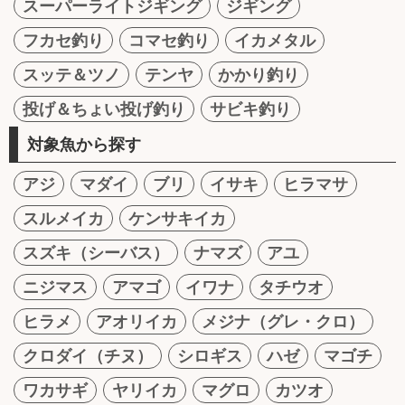
スーパーライトジギング
ジギング
フカセ釣り
コマセ釣り
イカメタル
スッテ＆ツノ
テンヤ
かかり釣り
投げ＆ちょい投げ釣り
サビキ釣り
対象魚から探す
アジ
マダイ
ブリ
イサキ
ヒラマサ
スルメイカ
ケンサキイカ
スズキ（シーバス）
ナマズ
アユ
ニジマス
アマゴ
イワナ
タチウオ
ヒラメ
アオリイカ
メジナ（グレ・クロ）
クロダイ（チヌ）
シロギス
ハゼ
マゴチ
ワカサギ
ヤリイカ
マグロ
カツオ