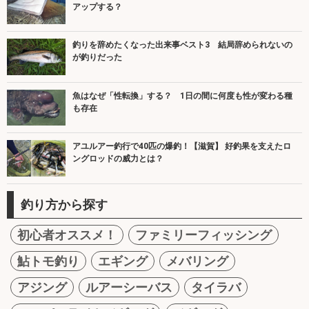
アップする？
釣りを辞めたくなった出来事ベスト3 結局辞められないの
が釣りだった
魚はなぜ「性転換」する？ 1日の間に何度も性が変わる種
も存在
アユルアー釣行で40匹の爆釣！【滋賀】 好釣果を支えたロ
ングロッドの威力とは？
釣り方から探す
初心者オススメ！
ファミリーフィッシング
鮎トモ釣り
エギング
メバリング
アジング
ルアーシーバス
タイラバ