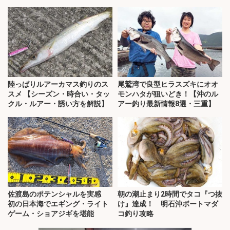
陸っぱりルアーカマス釣りのス
尾鷲湾で良型ヒラスズキにオオ
スメ 【シーズン・時合い・タッ
モンハタが狙いどき！【沖のル
クル・ルアー・誘い方を解説】
アー釣り最新情報8選・三重】
佐渡島のポテンシャルを実感
朝の潮止まり2時間でタコ『つ抜
初の日本海でエギング・ライト
け』達成！ 明石沖ボートマダ
ゲーム・ショアジギを堪能
コ釣り攻略