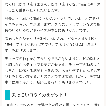
なく船はあまり流れません。あまり流れがない場合はキャス
トしたり重さを軽くしたりします。
船長から「細かく3回くらいのシャクリでいいよ」とアドバ
イスをもらい、早速試します。久々のティップランなので船
長のいろいろなアドバイスが本当にありがたいです。
着底したらシャクリを3回くらい入れ、ピタっと止め5秒～
10秒、アタリがあればアワせ、アタリがなければ再度落と
す、を繰り返します。
ティップのわずかなアタリを見逃さないように、船の揺れと
同調しながらティップを安定させます。ティップの動きはも
ちろん手に伝わる感度もあるので、あまり何でもかんでもア
ワセをしない方が良いとのことで早速実践。しかし、朝方は
本当に寒く冷たく、反応はまったくありませんでした。
丸っこいコウイカをゲット！
10時ごろになると、太陽の光が暖かく照ってきました、新し