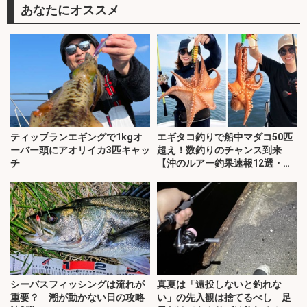
あなたにオススメ
ティップランエギングで1kgオ
エギタコ釣りで船中マダコ50匹
ーバー頭にアオリイカ3匹キャッ
超え！数釣りのチャンス到来
チ
【沖のルアー釣果速報12選・愛
知・三重】
シーバスフィッシングは流れが
真夏は「遠投しないと釣れな
重要？ 潮が動かない日の攻略
い」の先入観は捨てるべし 足