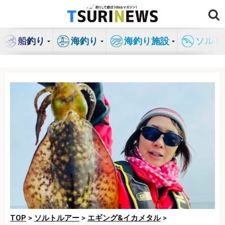
コ
ン
テ
船釣り
海釣り
海釣り施設
ソルト
ン
ツ
へ
ス
キ
ッ
プ
TOP
>
ソルトルアー
>
エギング&イカメタル
>