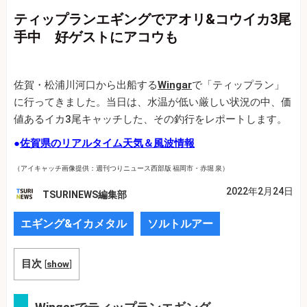
ティップランエギングでアオリ&コウイカ3尾
手中 好ゲストにアコウも
佐賀・松浦川河口から出船する
Wingar
で「ティップラン」
に行ってきました。当日は、水温が低い厳しい状況の中、価
値あるイカ3尾キャッチした、その釣行をレポートします。
●
佐賀県のリアルタイム天気＆風波情報
（アイキャッチ画像提供：週刊つりニュース西部版 福岡市・赤堀 泉）
2022年2月24日
TSURINEWS編集部
エギング&イカメタル
ソルトルアー
目次
[
show
]