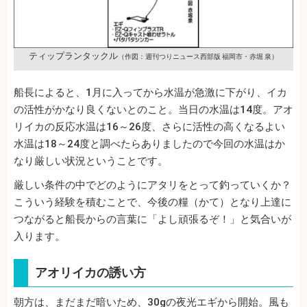
ティップランタックル
（作図：週刊つりニュース西部版 福岡市・赤堀 泉）
船長によると、1月に入ってから水温が急激に下がり、イカ
の活性がかなり良くないとのこと。当日の水温は14度。アオ
リイカの反応水温は16～26度、さらに活性の高くなるよい
水温は18～24度と調べたらありましたので今回の水温はか
なり厳しい状況ということです。
厳しい条件の中でどのようにアタリをとって釣っていくか？
こういう経験を積むことで、今後の糧（かて）となり上達に
つながると船長からの言葉に「よし頑張るぞ！」と気合いが
入ります。
アオリイカの誘い方
朝方は、まだまだ暗いため、30gの夜光エギから開始。風も