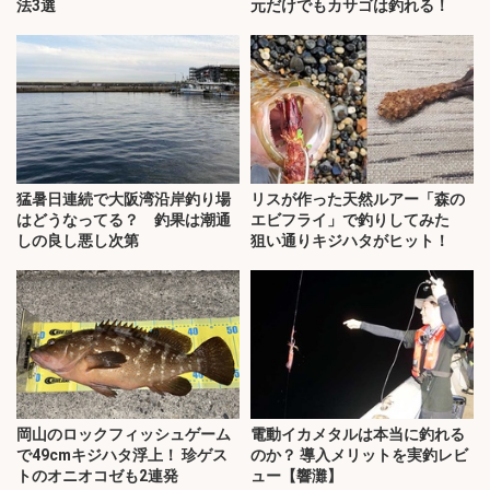
法3選
元だけでもカサゴは釣れる！
猛暑日連続で大阪湾沿岸釣り場
リスが作った天然ルアー「森の
はどうなってる？ 釣果は潮通
エビフライ」で釣りしてみた
しの良し悪し次第
狙い通りキジハタがヒット！
岡山のロックフィッシュゲーム
電動イカメタルは本当に釣れる
で49cmキジハタ浮上！ 珍ゲス
のか？ 導入メリットを実釣レビ
トのオニオコゼも2連発
ュー【響灘】