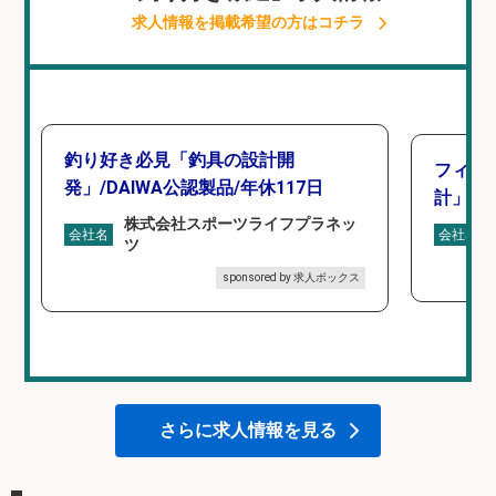
求人情報を掲載希望の方はコチラ
釣り好き必見「釣具の設計開
フィッ
発」/DAIWA公認製品/年休117日
計」
株式会社スポーツライフプラネッ
会社名
会社名
ツ
sponsored by 求人ボックス
さらに求人情報を見る