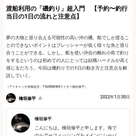
渡船利用の「磯釣り」超入門 【予約〜釣行
当日の1日の流れと注意点】
夢の大物と巡り合える可能性の高い沖の磯。船でしか渡るこ
とのできないポイントはプレッシャーが低く様々な魚と巡り
合うことができる。しかし、船を使い沖合の離れ小島で釣り
をするというのは初めての人にとっては結構ハードルが高く
感じるだろう。今回は磯釣りでの1日の動き方と注意点を解
説していく。
（アイキャッチ画像提供：TSURINEWSライター檜垣修平）
2022年1月30日
檜垣修平
檜垣修平
こんにちは。檜垣修平と申します。海で
のルアーフィッシングをメインにシーバ