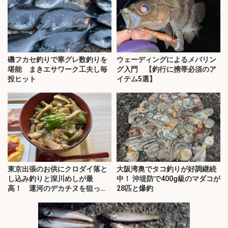
磯フカセ釣りで寒グレ数釣りを
ウェーディングによるメバリン
堪能 まきエサワーク工夫し毎
グ入門 【釣行に携帯必須のア
投ヒット
イテム5選】
東京出張のお供にクロダイ落と
大阪湾奥でタコ釣りが好調継続
し込み釣りと深川めしが最
中！ 沖堤防で400g級のマダコが
高！ 運河のデカチヌを狙って
28匹と爆釣
みた