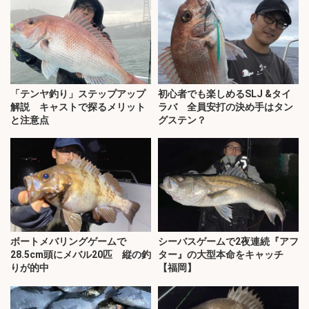
「テンヤ釣り」ステップアップ
初心者でも楽しめるSLJ &タイ
解説 キャストで探るメリット
ラバ 全員安打の決め手はタン
と注意点
グステン？
ボートメバリングゲームで
シーバスゲームで2夜連続『アフ
28.5cm頭にメバル20匹 縦の釣
ター』の大型本命をキャッチ
りが的中
【福岡】