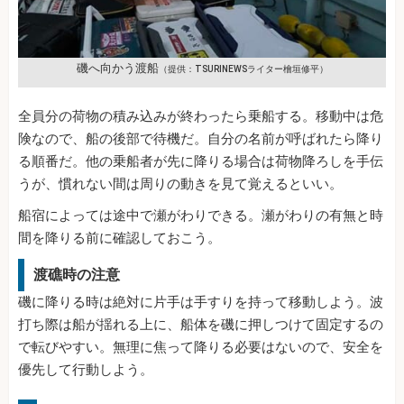
磯へ向かう渡船
（提供：TSURINEWSライター檜垣修平）
全員分の荷物の積み込みが終わったら乗船する。移動中は危
険なので、船の後部で待機だ。自分の名前が呼ばれたら降り
る順番だ。他の乗船者が先に降りる場合は荷物降ろしを手伝
うが、慣れない間は周りの動きを見て覚えるといい。
船宿によっては途中で瀬がわりできる。瀬がわりの有無と時
間を降りる前に確認しておこう。
渡礁時の注意
磯に降りる時は絶対に片手は手すりを持って移動しよう。波
打ち際は船が揺れる上に、船体を磯に押しつけて固定するの
で転びやすい。無理に焦って降りる必要はないので、安全を
優先して行動しよう。