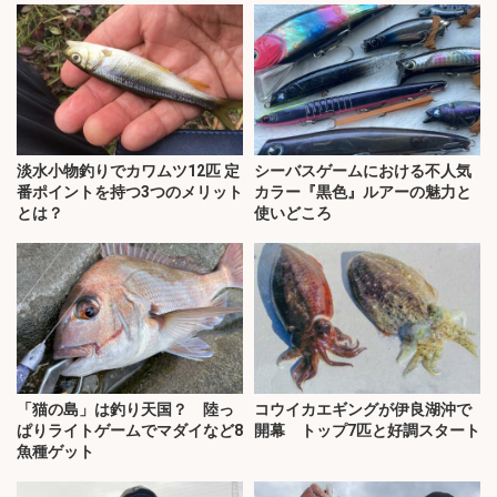
淡水小物釣りでカワムツ12匹 定
シーバスゲームにおける不人気
番ポイントを持つ3つのメリット
カラー『黒色』ルアーの魅力と
とは？
使いどころ
「猫の島」は釣り天国？ 陸っ
コウイカエギングが伊良湖沖で
ぱりライトゲームでマダイなど8
開幕 トップ7匹と好調スタート
魚種ゲット