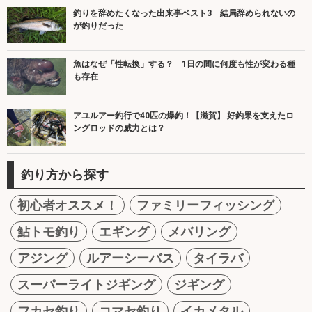
釣りを辞めたくなった出来事ベスト3 結局辞められないの
が釣りだった
魚はなぜ「性転換」する？ 1日の間に何度も性が変わる種
も存在
アユルアー釣行で40匹の爆釣！【滋賀】 好釣果を支えたロ
ングロッドの威力とは？
釣り方から探す
初心者オススメ！
ファミリーフィッシング
鮎トモ釣り
エギング
メバリング
アジング
ルアーシーバス
タイラバ
スーパーライトジギング
ジギング
フカセ釣り
コマセ釣り
イカメタル