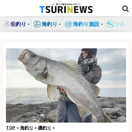
コ
ン
テ
船釣り
海釣り
海釣り施設
ソルト
ン
ツ
へ
ス
キ
ッ
プ
TOP
>
海釣り
>
磯釣り
>