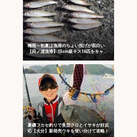
梅雨～初夏は漁港のちょい投げが面白い
【田ノ浦漁港】15cm級キス16匹をキャッ
チ！
夏磯フカセ釣りで良型クロとイサキが好反
応【大分】新発売ウキを使い分けて攻略！