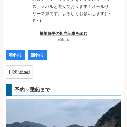
ス、メバルと遊んでおります！オールリ
リース派です。よろしくお願いします( ・
∇・)
檜垣修平の担当記事を読む
×
閉じる
海釣り
磯釣り
目次
[
show
]
予約～乗船まで