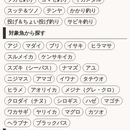
スッテ＆ツノ
テンヤ
かかり釣り
投げ＆ちょい投げ釣り
サビキ釣り
対象魚から探す
アジ
マダイ
ブリ
イサキ
ヒラマサ
スルメイカ
ケンサキイカ
スズキ（シーバス）
ナマズ
アユ
ニジマス
アマゴ
イワナ
タチウオ
ヒラメ
アオリイカ
メジナ（グレ・クロ）
クロダイ（チヌ）
シロギス
ハゼ
マゴチ
ワカサギ
ヤリイカ
マグロ
カツオ
ヘラブナ
ブラックバス