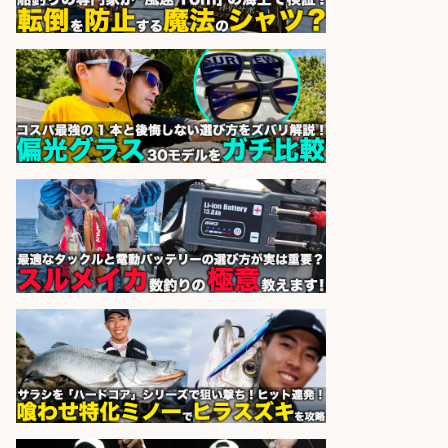
sponsored by 求人ボックス
釣り具などの出荷作業～～/工場/製
造
UTグループ株式会社
会社名
sponsored by 求人ボックス
精肉・青果・鮮魚販売/「志布志
市」「時給1,150円〜」志布志市で
お魚のカットや商品の陳列業務/時
間選べる×未経験歓迎×残業少なめ/
鹿児島県/志布志市
株式会社ホットスタッフ鹿児島
会社名
sponsored by 求人ボックス