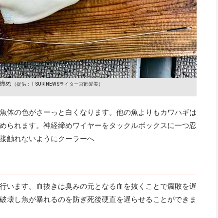
締め
（提供：TSURINEWSライター宮部愛美）
魚体の色がさーっと白くなります。他の魚よりもカワハギは
められます。神経締めワイヤーをタックルボックスに一つ忍
接触れないようにクーラーへ
行います。血抜きは臭みの元となる血を抜くことで腐敗を遅
破壊し魚が暴れるのを防ぎ死後硬直を遅らせることができま