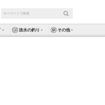
検
検
索:
索
イ
淡水の釣り
その他