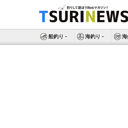
コ
ン
テ
ン
ツ
船釣り
海釣り
海
へ
ス
キ
ッ
プ