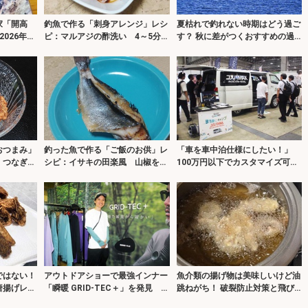
家「開高
釣魚で作る「刺身アレンジ」レシ
夏枯れで釣れない時期はどう過ご
026年は
ピ：マルアジの酢洗い 4～5分漬
す？ 秋に差がつくおすすめの過
周年
ければOK
ごし方3選
おつまみ」
釣った魚で作る「ご飯のお供」レ
「車を車中泊仕様にしたい！」
 つなぎは
シピ：イサキの田楽風 山椒をア
100万円以下でカスタマイズ可能
クセントに
なサービスを発見
ではない！
アウトドアショーで最強インナー
魚介類の揚げ物は美味しいけど油
唐揚げレシ
「瞬暖 GRID-TEC＋」を発見 釣
跳ねがち！ 破裂防止対策と飛び
り専用モデルも登場
散った油の処理について解説！