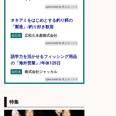
sponsored by 求人ボックス
オキアミをはじめとする釣り餌の
「製造」/釣り好き歓迎
広松久水産株式会社
会社名
sponsored by 求人ボックス
語学力を活かせるフィッシング用品
の「海外営業」/年休125日
株式会社ジャッカル
会社名
sponsored by 求人ボックス
8月開始/釣り具メーカーでの営業ア
シスタントのお仕事/残業なし/即日
特集
勤務可/営業事務/軽作業
株式会社パソナ
会社名