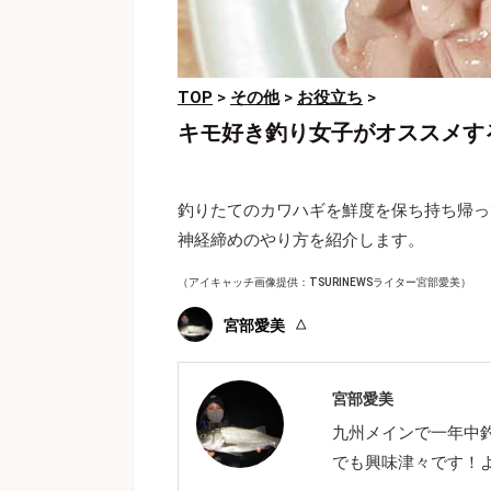
TOP
>
その他
>
お役立ち
>
キモ好き釣り女子がオススメす
釣りたてのカワハギを鮮度を保ち持ち帰っ
神経締めのやり方を紹介します。
（アイキャッチ画像提供：TSURINEWSライター宮部愛美）
宮部愛美
宮部愛美
九州メインで一年中
でも興味津々です！