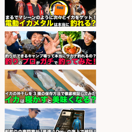
sponsored by 求人ボックス
宮崎/魚や漁業に関わる現場・事務
の「総合職」 未経験可
宮崎県漁業協同組合連合会
会社名
sponsored by 求人ボックス
フィッシング用品の「製品開発設
計」
メガバス株式会社
会社名
sponsored by 求人ボックス
和食, 居酒屋/調理見習い・調理補助/
新鮮な魚料理×おでんの和食居酒屋
の若手スタッフ
サカナのハチベエ 矢場町店
会社名