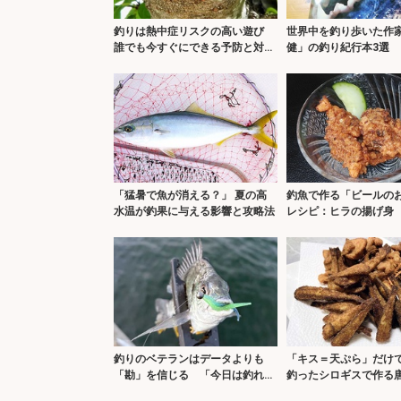
釣りは熱中症リスクの高い遊び
世界中を釣り歩いた作
誰でも今すぐにできる予防と対策
健」の釣り紀行本3選 2
3選を紹介
『オーパ』取材から50
「猛暑で魚が消える？」 夏の高
釣魚で作る「ビールの
水温が釣果に与える影響と攻略法
レシピ：ヒラの揚げ身
少なめに！
釣りのベテランはデータよりも
「キス＝天ぷら」だけ
「勘」を信じる 「今日は釣れそ
釣ったシロギスで作る
う」の感覚とは？
ピ